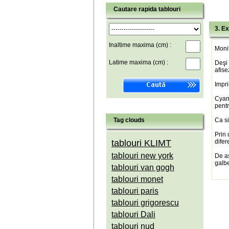
Cautare rapida tablouri
3. Ex
Inaltime maxima (cm) :
Monit
Latime maxima (cm) :
Deşi 
afise
Impri
Cyan(
pentr
Tag clouds
Ca si
Prin 
tablouri KLIMT
difer
tablouri new york
De a
galbe
tablouri van gogh
tablouri monet
tablouri paris
tablouri grigorescu
tablouri Dali
tablouri nud