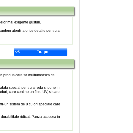
elor mai exigente gusturi.
untem atenti la orice detaliu pentru a
 un produs care sa multumeasca cel
atata special pentru a reda si pune in
eturi, care contine un filtru UV, si care
tr-un sistem de 8 culori speciale care
 durabilitate ridicat. Panza acopera in