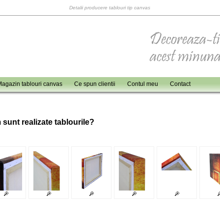
Detalii producere tablouri tip canvas
agazin tablouri canvas
Ce spun clientii
Contul meu
Contact
 sunt realizate tablourile?