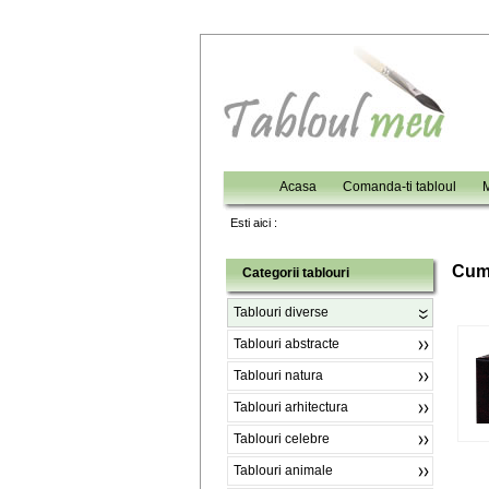
Acasa
Comanda-ti tabloul
M
Esti aici :
C
um
Categorii tablouri
Tablouri diverse
Tablouri abstracte
Tablouri natura
Tablouri arhitectura
Tablouri celebre
Tablouri animale