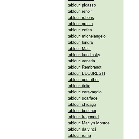
tablouri picasso
tablouri renoir
tablouri rubens
tablouri grecia
tablouri cafea
tablouri michelangelo
tablouri londra
tablouri Maci
tablouri kandinsky
tablouri venetia
tablouri Rembrandt
tablouri BUCURESTI
tablouri godfather
tablouri italia
tablouri caravaggio
tablouri scarface
tablouri chicago
tablouri boucher
tablouri fragonard
tablouri Marilyn Monroe
tablouri da vinci
tablouri roma