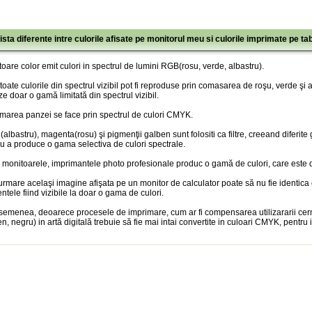
ista diferente intre culorile afisate pe monitorul meu si culorile imprimate pe ta
oare color emit culori in spectrul de lumini RGB(rosu, verde, albastru).
toate culorile din spectrul vizibil pot fi reproduse prin comasarea de roşu, verde şi
ze doar o gamă limitată din spectrul vizibil.
marea panzei se face prin spectrul de culori CMYK.
albastru), magenta(rosu) şi pigmenţii galben sunt folositi ca filtre, creeand diferite
u a produce o gama selectiva de culori spectrale.
 monitoarele, imprimantele photo profesionale produc o gamă de culori, care este doa
urmare acelaşi imagine afişata pe un monitor de calculator poate să nu fie identica
entele fiind vizibile la doar o gama de culori.
semenea, deoarece procesele de imprimare, cum ar fi compensarea utilizararii cer
n, negru) in artă digitală trebuie să fie mai intai convertite in culoari CMYK, pentru