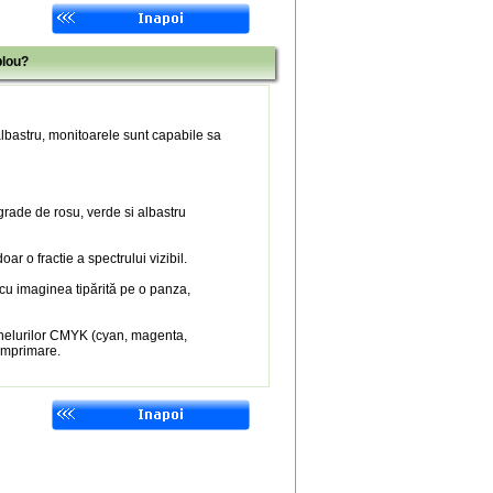
blou?
 albastru, monitoarele sunt capabile sa
 grade de rosu, verde si albastru
r o fractie a spectrului vizibil.
 cu imaginea tipărită pe o panza,
nelurilor CMYK (cyan, magenta,
 imprimare.