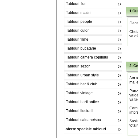
Tablouri flori
1.Cu
Tablouri masini
Tablouri people
Fieca
Tablouri culori
Chei
va of
Tablouri filme
Tablouri bucatarie
Tablouri camera copilului
2. C
Tablouri sezon
Tablouri urban style
Am al
mai e
Tablouri bar & club
Panza
Tablouri vintage
valoa
va fa
Tablouri harti antice
Cerne
Tablouri ilustratii
impre
Tablouri saloane/spa
Sasiu
total
oferte speciale tablouri