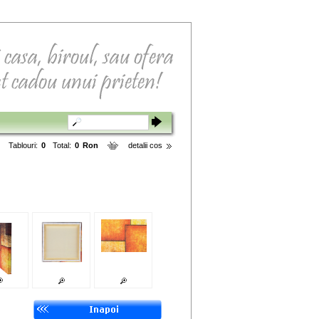
Tablouri:
0
Total:
0
Ron
detalii cos