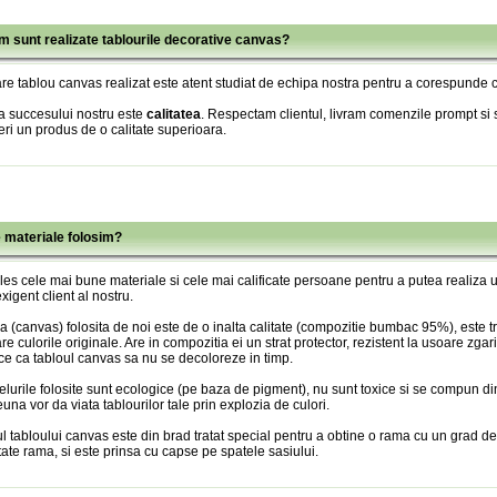
m sunt realizate tablourile decorative canvas?
re tablou canvas realizat este atent studiat de echipa nostra pentru a corespunde c
a succesului nostru este
calitatea
. Respectam clientul, livram comenzile prompt si s
eri un produs de o calitate superioara.
e materiale folosim?
es cele mai bune materiale si cele mai calificate persoane pentru a putea realiza
xigent client al nostru.
 (canvas) folosita de noi este de o inalta calitate (compozitie bumbac 95%), este tr
re culorile originale. Are in compozitia ei un strat protector, rezistent la usoare zgari
ce ca tabloul canvas sa nu se decoloreze in timp.
lurile folosite sunt ecologice (pe baza de pigment), nu sunt toxice si se compun din
una vor da viata tablourilor tale prin explozia de culori.
l tabloului canvas este din brad tratat special pentru a obtine o rama cu un grad de
itate rama, si este prinsa cu capse pe spatele sasiului.