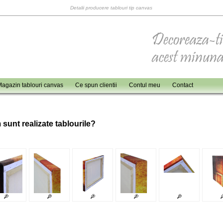
Detalii producere tablouri tip canvas
agazin tablouri canvas
Ce spun clientii
Contul meu
Contact
 sunt realizate tablourile?