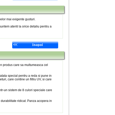
elor mai exigente gusturi.
untem atenti la orice detaliu pentru a
 un produs care sa multumeasca cel
atata special pentru a reda si pune in
eturi, care contine un filtru UV, si care
tr-un sistem de 8 culori speciale care
 durabilitate ridicat. Panza acopera in