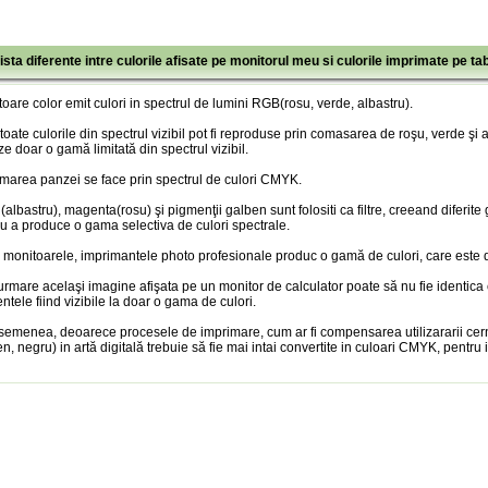
ista diferente intre culorile afisate pe monitorul meu si culorile imprimate pe ta
oare color emit culori in spectrul de lumini RGB(rosu, verde, albastru).
toate culorile din spectrul vizibil pot fi reproduse prin comasarea de roşu, verde şi
ze doar o gamă limitată din spectrul vizibil.
marea panzei se face prin spectrul de culori CMYK.
albastru), magenta(rosu) şi pigmenţii galben sunt folositi ca filtre, creeand diferite
u a produce o gama selectiva de culori spectrale.
 monitoarele, imprimantele photo profesionale produc o gamă de culori, care este doa
urmare acelaşi imagine afişata pe un monitor de calculator poate să nu fie identica
entele fiind vizibile la doar o gama de culori.
semenea, deoarece procesele de imprimare, cum ar fi compensarea utilizararii cer
n, negru) in artă digitală trebuie să fie mai intai convertite in culoari CMYK, pentru