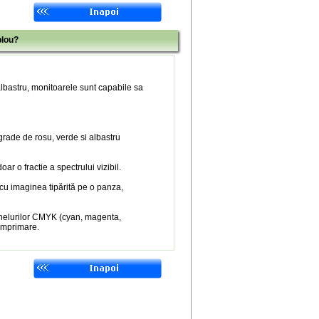
blou?
 albastru, monitoarele sunt capabile sa
 grade de rosu, verde si albastru
r o fractie a spectrului vizibil.
 cu imaginea tipărită pe o panza,
nelurilor CMYK (cyan, magenta,
 imprimare.