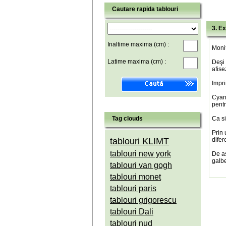
Cautare rapida tablouri
3. Ex
Inaltime maxima (cm) :
Monit
Latime maxima (cm) :
Deşi 
afise
Impri
Cyan(
pentr
Tag clouds
Ca si
Prin 
tablouri KLIMT
difer
tablouri new york
De a
galbe
tablouri van gogh
tablouri monet
tablouri paris
tablouri grigorescu
tablouri Dali
tablouri nud