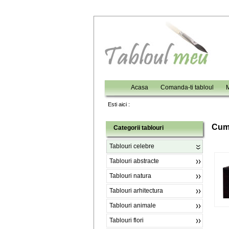
Acasa
Comanda-ti tabloul
M
Esti aici :
C
um
Categorii tablouri
Tablouri celebre
Tablouri abstracte
Tablouri natura
Tablouri arhitectura
Tablouri animale
Tablouri flori