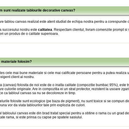
m sunt realizate tablourile decorative canvas?
re tablou canvas realizat este atent studiat de echipa nostra pentru a corespunde c
a succesului nostru este
calitatea
. Respectam clientul, livram comenzile prompt si s
eri un produs de o calitate superioara.
e materiale folosim?
es cele mai bune materiale si cele mai calificate persoane pentru a putea realiza
xigent client al nostru.
 (canvas) folosita de noi este de o inalta calitate (compozitie bumbac 95%), este tr
re culorile originale. Are in compozitia ei un strat protector, rezistent la usoare zgari
ce ca tabloul canvas sa nu se decoloreze in timp.
lurile folosite sunt ecologice (pe baza de pigment), nu sunt toxice si se compun din
una vor da viata tablourilor tale prin explozia de culori.
l tabloului canvas este din brad tratat special pentru a obtine o rama cu un grad de
itate rama, si este prinsa cu capse pe spatele sasiului.