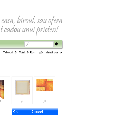
Tablouri:
0
Total:
0
Ron
detalii cos