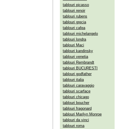
tablouri picasso
tablouri renoir
tablouri rubens
tablouri grecia
tablouri cafea
tablouri michelangelo
tablouri londra
tablouri Maci
tablouri kandinsky
tablouri venetia
tablouri Rembrandt
tablouri BUCURESTI
tablouri godfather
tablouri italia
tablouri caravaggio
tablouri scarface
tablouri chicago
tablouri boucher
tablouri fragonard
tablouri Marilyn Monroe
tablouri da vinci
tablouri roma