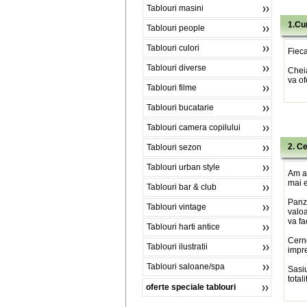
Tablouri masini
1.Cu
Tablouri people
Tablouri culori
Fieca
Tablouri diverse
Chei
va of
Tablouri filme
Tablouri bucatarie
Tablouri camera copilului
2. C
Tablouri sezon
Tablouri urban style
Am al
mai e
Tablouri bar & club
Panza
Tablouri vintage
valoa
va fa
Tablouri harti antice
Cerne
Tablouri ilustratii
impre
Tablouri saloane/spa
Sasiu
total
oferte speciale tablouri