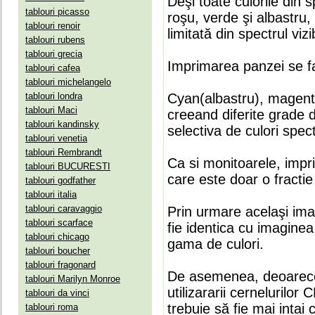
Deşi toate culorile din 
tablouri picasso
roşu, verde şi albastru
tablouri renoir
limitată din spectrul vizib
tablouri rubens
tablouri grecia
Imprimarea panzei se fa
tablouri cafea
tablouri michelangelo
tablouri londra
Cyan(albastru), magenta(
tablouri Maci
creeand diferite grade 
tablouri kandinsky
selectiva de culori spect
tablouri venetia
tablouri Rembrandt
Ca si monitoarele, impr
tablouri BUCURESTI
care este doar o fractie 
tablouri godfather
tablouri italia
tablouri caravaggio
Prin urmare acelaşi ima
tablouri scarface
fie identica cu imaginea 
tablouri chicago
gama de culori.
tablouri boucher
tablouri fragonard
De asemenea, deoarece
tablouri Marilyn Monroe
utilizararii cernelurilo
tablouri da vinci
trebuie să fie mai intai
tablouri roma