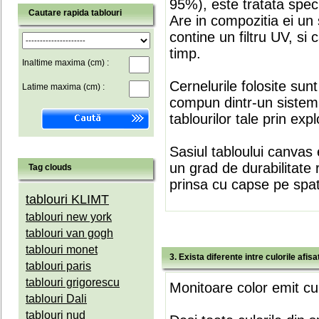
95%), este tratata speci
Cautare rapida tablouri
Are in compozitia ei un 
contine un filtru UV, si
timp.
Inaltime maxima (cm) :
Cernelurile folosite sun
Latime maxima (cm) :
compun dintr-un sistem 
tablourilor tale prin expl
Sasiul tabloului canvas 
un grad de durabilitate 
Tag clouds
prinsa cu capse pe spate
tablouri KLIMT
tablouri new york
tablouri van gogh
tablouri monet
3. Exista diferente intre culorile afi
tablouri paris
tablouri grigorescu
Monitoare color emit cul
tablouri Dali
tablouri nud