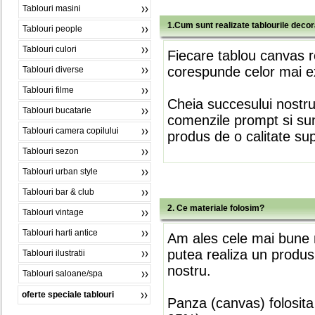
Tablouri masini
1.Cum sunt realizate tablourile deco
Tablouri people
Tablouri culori
Fiecare tablou canvas r
corespunde celor mai ex
Tablouri diverse
Tablouri filme
Cheia succesului nostr
Tablouri bucatarie
comenzile prompt si sunt
Tablouri camera copilului
produs de o calitate su
Tablouri sezon
Tablouri urban style
Tablouri bar & club
2. Ce materiale folosim?
Tablouri vintage
Tablouri harti antice
Am ales cele mai bune m
putea realiza un produs
Tablouri ilustratii
nostru.
Tablouri saloane/spa
oferte speciale tablouri
Panza (canvas) folosita