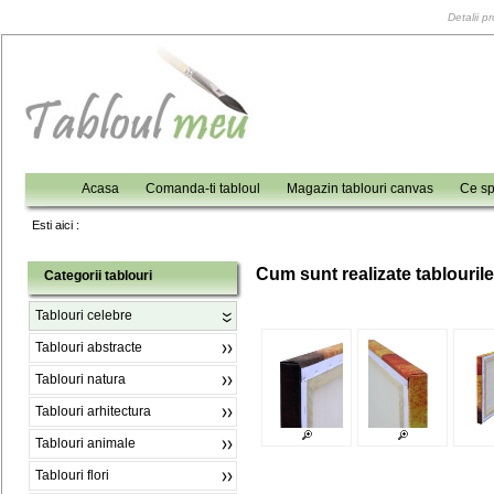
Detalii p
Acasa
Comanda-ti tabloul
Magazin tablouri canvas
Ce sp
Esti aici :
C
um sunt realizate tablouril
Categorii tablouri
Tablouri celebre
Tablouri abstracte
Tablouri natura
Tablouri arhitectura
Tablouri animale
Tablouri flori