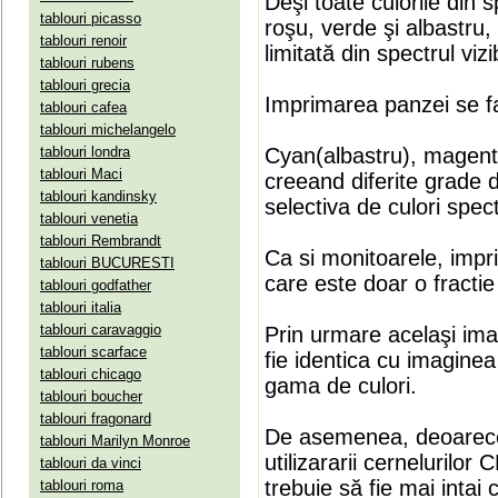
Deşi toate culorile din 
tablouri picasso
roşu, verde şi albastru
tablouri renoir
limitată din spectrul vizib
tablouri rubens
tablouri grecia
Imprimarea panzei se fa
tablouri cafea
tablouri michelangelo
tablouri londra
Cyan(albastru), magenta(
tablouri Maci
creeand diferite grade 
tablouri kandinsky
selectiva de culori spect
tablouri venetia
tablouri Rembrandt
Ca si monitoarele, impr
tablouri BUCURESTI
care este doar o fractie 
tablouri godfather
tablouri italia
tablouri caravaggio
Prin urmare acelaşi ima
tablouri scarface
fie identica cu imaginea 
tablouri chicago
gama de culori.
tablouri boucher
tablouri fragonard
De asemenea, deoarece
tablouri Marilyn Monroe
utilizararii cernelurilo
tablouri da vinci
trebuie să fie mai intai
tablouri roma