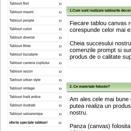
Tablouri flori
1.Cum sunt realizate tablourile deco
Tablouri masini
Tablouri people
Fiecare tablou canvas r
corespunde celor mai ex
Tablouri culori
Tablouri diverse
Cheia succesului nostr
Tablouri filme
comenzile prompt si sunt
Tablouri bucatarie
produs de o calitate su
Tablouri camera copilului
Tablouri sezon
Tablouri urban style
2. Ce materiale folosim?
Tablouri vintage
Tablouri harti antice
Am ales cele mai bune m
putea realiza un produs
Tablouri ilustratii
nostru.
Tablouri saloane/spa
oferte speciale tablouri
Panza (canvas) folosita