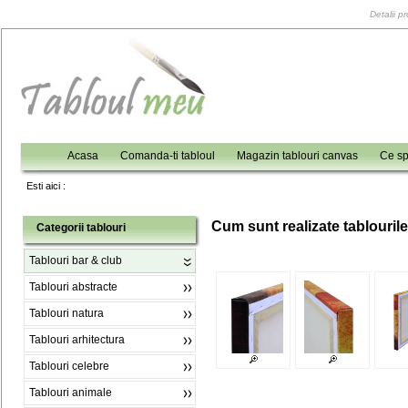
Detalii p
Acasa
Comanda-ti tabloul
Magazin tablouri canvas
Ce sp
Esti aici :
C
um sunt realizate tablouril
Categorii tablouri
Tablouri bar & club
Tablouri abstracte
Tablouri natura
Tablouri arhitectura
Tablouri celebre
Tablouri animale