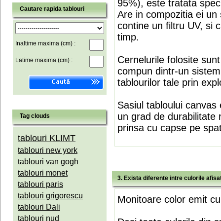
95%), este tratata speci
Cautare rapida tablouri
Are in compozitia ei un 
contine un filtru UV, si
timp.
Inaltime maxima (cm) :
Cernelurile folosite sun
Latime maxima (cm) :
compun dintr-un sistem 
tablourilor tale prin expl
Sasiul tabloului canvas 
un grad de durabilitate 
Tag clouds
prinsa cu capse pe spate
tablouri KLIMT
tablouri new york
tablouri van gogh
tablouri monet
3. Exista diferente intre culorile afi
tablouri paris
tablouri grigorescu
Monitoare color emit cul
tablouri Dali
tablouri nud