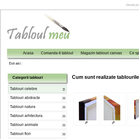
Detalii p
Acasa
Comanda-ti tabloul
Magazin tablouri canvas
Ce sp
Esti aici :
C
um sunt realizate tablouril
Categorii tablouri
Tablouri celebre
Tablouri abstracte
Tablouri natura
Tablouri arhitectura
Tablouri animale
Tablouri flori