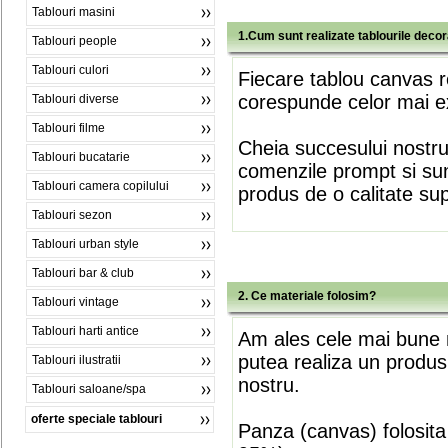
Tablouri masini
1.Cum sunt realizate tablourile deco
Tablouri people
Tablouri culori
Fiecare tablou canvas r
corespunde celor mai ex
Tablouri diverse
Tablouri filme
Cheia succesului nostr
Tablouri bucatarie
comenzile prompt si sunt
Tablouri camera copilului
produs de o calitate su
Tablouri sezon
Tablouri urban style
Tablouri bar & club
2. Ce materiale folosim?
Tablouri vintage
Tablouri harti antice
Am ales cele mai bune m
putea realiza un produs
Tablouri ilustratii
nostru.
Tablouri saloane/spa
oferte speciale tablouri
Panza (canvas) folosita