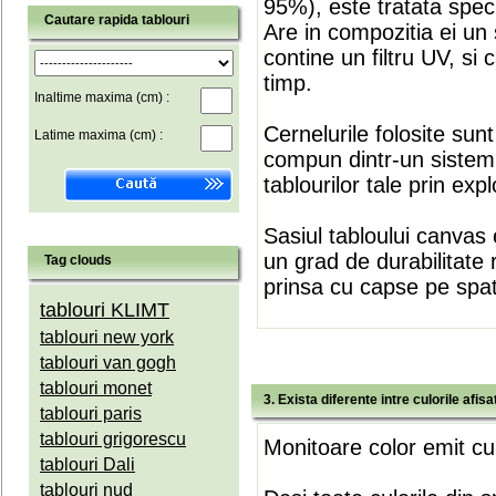
95%), este tratata speci
Cautare rapida tablouri
Are in compozitia ei un 
contine un filtru UV, si
timp.
Inaltime maxima (cm) :
Cernelurile folosite sun
Latime maxima (cm) :
compun dintr-un sistem 
tablourilor tale prin expl
Sasiul tabloului canvas 
un grad de durabilitate 
Tag clouds
prinsa cu capse pe spate
tablouri KLIMT
tablouri new york
tablouri van gogh
tablouri monet
3. Exista diferente intre culorile afi
tablouri paris
tablouri grigorescu
Monitoare color emit cul
tablouri Dali
tablouri nud