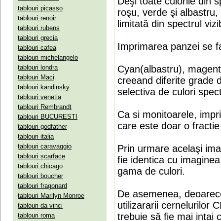
Deşi toate culorile din 
tablouri picasso
roşu, verde şi albastru
tablouri renoir
limitată din spectrul vizib
tablouri rubens
tablouri grecia
Imprimarea panzei se fa
tablouri cafea
tablouri michelangelo
tablouri londra
Cyan(albastru), magenta(
tablouri Maci
creeand diferite grade 
tablouri kandinsky
selectiva de culori spect
tablouri venetia
tablouri Rembrandt
Ca si monitoarele, impr
tablouri BUCURESTI
care este doar o fractie 
tablouri godfather
tablouri italia
tablouri caravaggio
Prin urmare acelaşi ima
tablouri scarface
fie identica cu imaginea 
tablouri chicago
gama de culori.
tablouri boucher
tablouri fragonard
De asemenea, deoarece
tablouri Marilyn Monroe
utilizararii cernelurilo
tablouri da vinci
trebuie să fie mai intai
tablouri roma