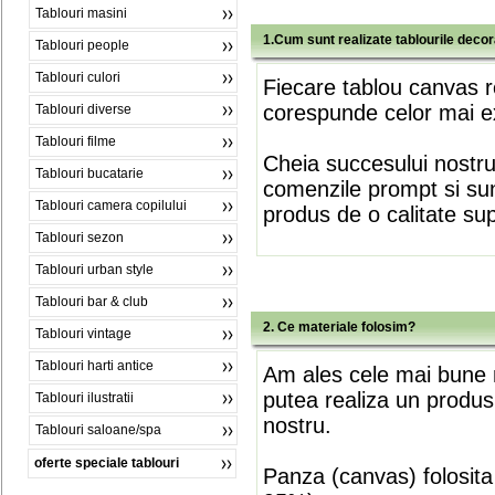
Tablouri masini
1.Cum sunt realizate tablourile deco
Tablouri people
Tablouri culori
Fiecare tablou canvas r
corespunde celor mai ex
Tablouri diverse
Tablouri filme
Cheia succesului nostr
Tablouri bucatarie
comenzile prompt si sunt
Tablouri camera copilului
produs de o calitate su
Tablouri sezon
Tablouri urban style
Tablouri bar & club
2. Ce materiale folosim?
Tablouri vintage
Tablouri harti antice
Am ales cele mai bune m
putea realiza un produs
Tablouri ilustratii
nostru.
Tablouri saloane/spa
oferte speciale tablouri
Panza (canvas) folosita