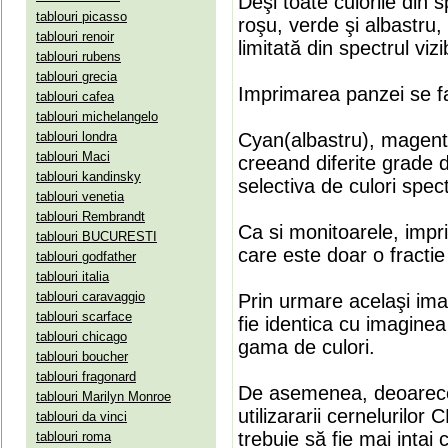
Deşi toate culorile din 
tablouri picasso
roşu, verde şi albastru
tablouri renoir
limitată din spectrul vizib
tablouri rubens
tablouri grecia
Imprimarea panzei se fa
tablouri cafea
tablouri michelangelo
tablouri londra
Cyan(albastru), magenta(
tablouri Maci
creeand diferite grade 
tablouri kandinsky
selectiva de culori spect
tablouri venetia
tablouri Rembrandt
Ca si monitoarele, impr
tablouri BUCURESTI
care este doar o fractie 
tablouri godfather
tablouri italia
tablouri caravaggio
Prin urmare acelaşi ima
tablouri scarface
fie identica cu imaginea 
tablouri chicago
gama de culori.
tablouri boucher
tablouri fragonard
De asemenea, deoarece
tablouri Marilyn Monroe
utilizararii cernelurilo
tablouri da vinci
trebuie să fie mai intai
tablouri roma