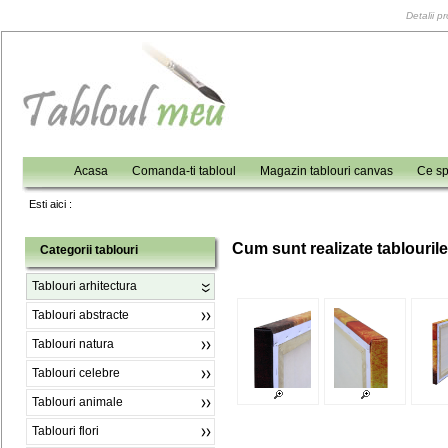
Detalii p
Acasa
Comanda-ti tabloul
Magazin tablouri canvas
Ce sp
Esti aici :
C
um sunt realizate tablouril
Categorii tablouri
Tablouri arhitectura
Tablouri abstracte
Tablouri natura
Tablouri celebre
Tablouri animale
Tablouri flori