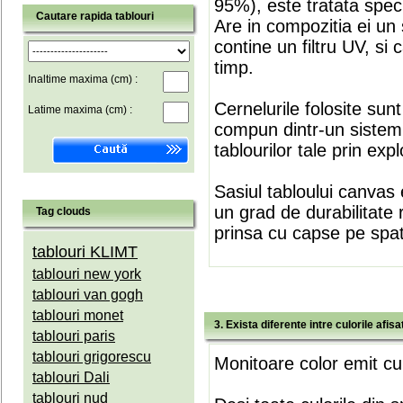
95%), este tratata speci
Cautare rapida tablouri
Are in compozitia ei un 
contine un filtru UV, si
timp.
Inaltime maxima (cm) :
Cernelurile folosite sun
Latime maxima (cm) :
compun dintr-un sistem 
tablourilor tale prin expl
Sasiul tabloului canvas 
un grad de durabilitate 
Tag clouds
prinsa cu capse pe spate
tablouri KLIMT
tablouri new york
tablouri van gogh
tablouri monet
3. Exista diferente intre culorile afi
tablouri paris
tablouri grigorescu
Monitoare color emit cul
tablouri Dali
tablouri nud