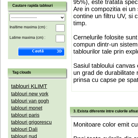
95%), este tratata speci
Cautare rapida tablouri
Are in compozitia ei un 
contine un filtru UV, si
timp.
Inaltime maxima (cm) :
Cernelurile folosite sun
Latime maxima (cm) :
compun dintr-un sistem 
tablourilor tale prin expl
Sasiul tabloului canvas 
un grad de durabilitate 
Tag clouds
prinsa cu capse pe spate
tablouri KLIMT
tablouri new york
tablouri van gogh
tablouri monet
3. Exista diferente intre culorile afi
tablouri paris
tablouri grigorescu
Monitoare color emit cul
tablouri Dali
tablouri nud