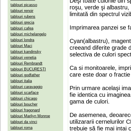
Deşi toate culorile din 
tablouri picasso
roşu, verde şi albastru
tablouri renoir
limitată din spectrul vizib
tablouri rubens
tablouri grecia
Imprimarea panzei se fa
tablouri cafea
tablouri michelangelo
tablouri londra
Cyan(albastru), magenta(
tablouri Maci
creeand diferite grade 
tablouri kandinsky
selectiva de culori spect
tablouri venetia
tablouri Rembrandt
Ca si monitoarele, impr
tablouri BUCURESTI
care este doar o fractie 
tablouri godfather
tablouri italia
tablouri caravaggio
Prin urmare acelaşi ima
tablouri scarface
fie identica cu imaginea 
tablouri chicago
gama de culori.
tablouri boucher
tablouri fragonard
De asemenea, deoarece
tablouri Marilyn Monroe
utilizararii cernelurilo
tablouri da vinci
trebuie să fie mai intai
tablouri roma