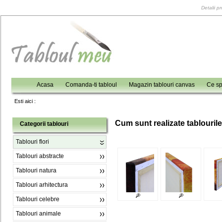
Detalii p
Acasa
Comanda-ti tabloul
Magazin tablouri canvas
Ce sp
Esti aici :
C
um sunt realizate tablouril
Categorii tablouri
Tablouri flori
Tablouri abstracte
Tablouri natura
Tablouri arhitectura
Tablouri celebre
Tablouri animale