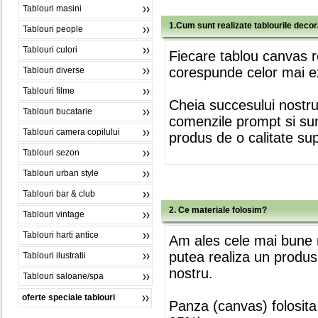
Tablouri masini
1.Cum sunt realizate tablourile deco
Tablouri people
Tablouri culori
Fiecare tablou canvas r
corespunde celor mai ex
Tablouri diverse
Tablouri filme
Cheia succesului nostr
Tablouri bucatarie
comenzile prompt si sunt
Tablouri camera copilului
produs de o calitate su
Tablouri sezon
Tablouri urban style
Tablouri bar & club
2. Ce materiale folosim?
Tablouri vintage
Tablouri harti antice
Am ales cele mai bune m
putea realiza un produs
Tablouri ilustratii
nostru.
Tablouri saloane/spa
oferte speciale tablouri
Panza (canvas) folosita