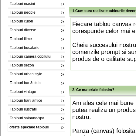
Tablouri masini
1.Cum sunt realizate tablourile deco
Tablouri people
Tablouri culori
Fiecare tablou canvas r
corespunde celor mai ex
Tablouri diverse
Tablouri filme
Cheia succesului nostr
Tablouri bucatarie
comenzile prompt si sunt
Tablouri camera copilului
produs de o calitate su
Tablouri sezon
Tablouri urban style
Tablouri bar & club
2. Ce materiale folosim?
Tablouri vintage
Tablouri harti antice
Am ales cele mai bune m
putea realiza un produs
Tablouri ilustratii
nostru.
Tablouri saloane/spa
oferte speciale tablouri
Panza (canvas) folosita