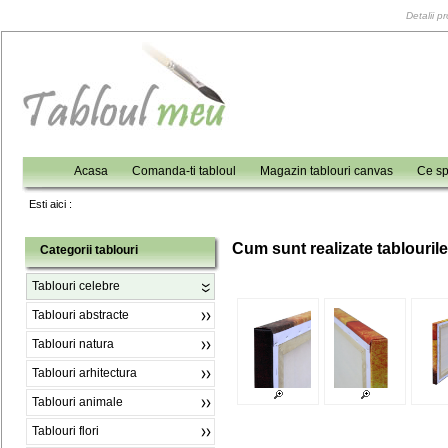
Detalii p
Acasa
Comanda-ti tabloul
Magazin tablouri canvas
Ce sp
Esti aici :
C
um sunt realizate tablouril
Categorii tablouri
Tablouri celebre
Tablouri abstracte
Tablouri natura
Tablouri arhitectura
Tablouri animale
Tablouri flori