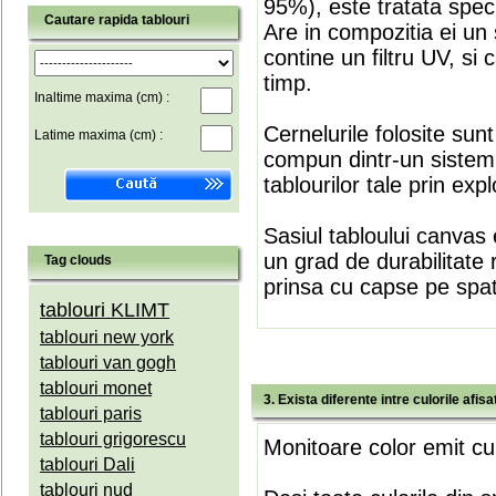
95%), este tratata speci
Cautare rapida tablouri
Are in compozitia ei un 
contine un filtru UV, si
timp.
Inaltime maxima (cm) :
Cernelurile folosite sun
Latime maxima (cm) :
compun dintr-un sistem 
tablourilor tale prin expl
Sasiul tabloului canvas 
un grad de durabilitate 
Tag clouds
prinsa cu capse pe spate
tablouri KLIMT
tablouri new york
tablouri van gogh
tablouri monet
3. Exista diferente intre culorile afi
tablouri paris
tablouri grigorescu
Monitoare color emit cul
tablouri Dali
tablouri nud