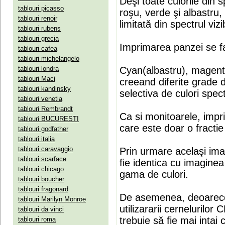
Deşi toate culorile din 
tablouri picasso
roşu, verde şi albastru
tablouri renoir
limitată din spectrul vizib
tablouri rubens
tablouri grecia
Imprimarea panzei se fa
tablouri cafea
tablouri michelangelo
tablouri londra
Cyan(albastru), magenta(
tablouri Maci
creeand diferite grade 
tablouri kandinsky
selectiva de culori spect
tablouri venetia
tablouri Rembrandt
Ca si monitoarele, impr
tablouri BUCURESTI
care este doar o fractie 
tablouri godfather
tablouri italia
tablouri caravaggio
Prin urmare acelaşi ima
tablouri scarface
fie identica cu imaginea 
tablouri chicago
gama de culori.
tablouri boucher
tablouri fragonard
De asemenea, deoarece
tablouri Marilyn Monroe
utilizararii cernelurilo
tablouri da vinci
trebuie să fie mai intai
tablouri roma