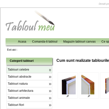
Detalii p
Acasa
Comanda-ti tabloul
Magazin tablouri canvas
Ce sp
Esti aici :
C
um sunt realizate tablouril
Categorii tablouri
Tablouri celebre
Tablouri abstracte
Tablouri natura
Tablouri arhitectura
Tablouri animale
Tablouri flori