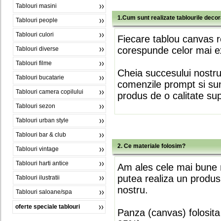
Tablouri masini
1.Cum sunt realizate tablourile deco
Tablouri people
Tablouri culori
Fiecare tablou canvas r
corespunde celor mai ex
Tablouri diverse
Tablouri filme
Cheia succesului nostr
Tablouri bucatarie
comenzile prompt si sunt
Tablouri camera copilului
produs de o calitate su
Tablouri sezon
Tablouri urban style
Tablouri bar & club
2. Ce materiale folosim?
Tablouri vintage
Tablouri harti antice
Am ales cele mai bune m
putea realiza un produs
Tablouri ilustratii
nostru.
Tablouri saloane/spa
oferte speciale tablouri
Panza (canvas) folosita