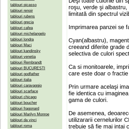
Deşi toate culorile din 
tablouri picasso
roşu, verde şi albastru
tablouri renoir
limitată din spectrul vizib
tablouri rubens
tablouri grecia
Imprimarea panzei se fa
tablouri cafea
tablouri michelangelo
tablouri londra
Cyan(albastru), magenta(
tablouri Maci
creeand diferite grade 
tablouri kandinsky
selectiva de culori spect
tablouri venetia
tablouri Rembrandt
Ca si monitoarele, impr
tablouri BUCURESTI
care este doar o fractie 
tablouri godfather
tablouri italia
tablouri caravaggio
Prin urmare acelaşi ima
tablouri scarface
fie identica cu imaginea 
tablouri chicago
gama de culori.
tablouri boucher
tablouri fragonard
De asemenea, deoarece
tablouri Marilyn Monroe
utilizararii cernelurilo
tablouri da vinci
trebuie să fie mai intai
tablouri roma