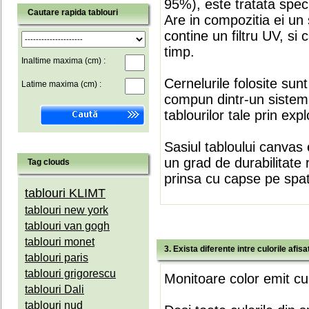
95%), este tratata speci
Cautare rapida tablouri
Are in compozitia ei un 
contine un filtru UV, si
timp.
Inaltime maxima (cm) :
Cernelurile folosite sun
Latime maxima (cm) :
compun dintr-un sistem 
tablourilor tale prin expl
Sasiul tabloului canvas 
un grad de durabilitate 
Tag clouds
prinsa cu capse pe spate
tablouri KLIMT
tablouri new york
tablouri van gogh
tablouri monet
3. Exista diferente intre culorile afi
tablouri paris
tablouri grigorescu
Monitoare color emit cul
tablouri Dali
tablouri nud