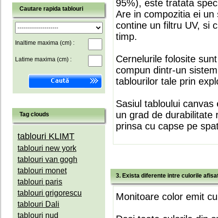
95%), este tratata speci
Cautare rapida tablouri
Are in compozitia ei un 
contine un filtru UV, si
timp.
Inaltime maxima (cm) :
Cernelurile folosite sun
Latime maxima (cm) :
compun dintr-un sistem 
tablourilor tale prin expl
Sasiul tabloului canvas 
un grad de durabilitate 
Tag clouds
prinsa cu capse pe spate
tablouri KLIMT
tablouri new york
tablouri van gogh
tablouri monet
3. Exista diferente intre culorile afi
tablouri paris
tablouri grigorescu
Monitoare color emit cul
tablouri Dali
tablouri nud