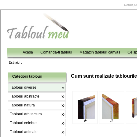
Detalii p
Acasa
Comanda-ti tabloul
Magazin tablouri canvas
Ce sp
Esti aici :
C
um sunt realizate tablouril
Categorii tablouri
Tablouri diverse
Tablouri abstracte
Tablouri natura
Tablouri arhitectura
Tablouri celebre
Tablouri animale