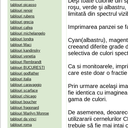
Deşi toate culorile din 
tablouri picasso
roşu, verde şi albastru
tablouri renoir
limitată din spectrul vizib
tablouri rubens
tablouri grecia
Imprimarea panzei se fa
tablouri cafea
tablouri michelangelo
tablouri londra
Cyan(albastru), magenta(
tablouri Maci
creeand diferite grade 
tablouri kandinsky
selectiva de culori spect
tablouri venetia
tablouri Rembrandt
Ca si monitoarele, impr
tablouri BUCURESTI
care este doar o fractie 
tablouri godfather
tablouri italia
tablouri caravaggio
Prin urmare acelaşi ima
tablouri scarface
fie identica cu imaginea 
tablouri chicago
gama de culori.
tablouri boucher
tablouri fragonard
De asemenea, deoarece
tablouri Marilyn Monroe
utilizararii cernelurilo
tablouri da vinci
trebuie să fie mai intai
tablouri roma