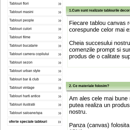
Tablouri flori
1.Cum sunt realizate tablourile deco
Tablouri masini
Tablouri people
Fiecare tablou canvas r
corespunde celor mai ex
Tablouri culori
Tablouri filme
Cheia succesului nostr
Tablouri bucatarie
comenzile prompt si sunt
Tablouri camera copilului
produs de o calitate su
Tablouri sezon
Tablouri urban style
Tablouri bar & club
2. Ce materiale folosim?
Tablouri vintage
Tablouri harti antice
Am ales cele mai bune m
putea realiza un produs
Tablouri ilustratii
nostru.
Tablouri saloane/spa
oferte speciale tablouri
Panza (canvas) folosita