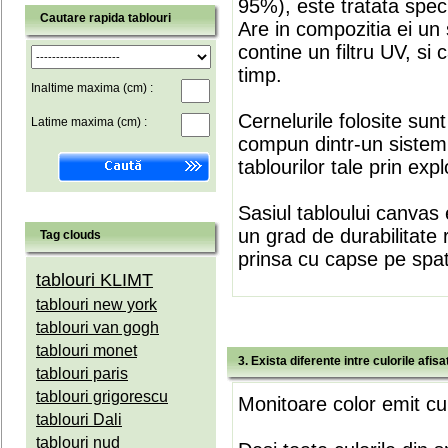
95%), este tratata speci
Cautare rapida tablouri
Are in compozitia ei un 
contine un filtru UV, si
timp.
Inaltime maxima (cm) :
Cernelurile folosite sun
Latime maxima (cm) :
compun dintr-un sistem 
tablourilor tale prin expl
Sasiul tabloului canvas 
un grad de durabilitate 
Tag clouds
prinsa cu capse pe spate
tablouri KLIMT
tablouri new york
tablouri van gogh
tablouri monet
3. Exista diferente intre culorile afi
tablouri paris
tablouri grigorescu
Monitoare color emit cul
tablouri Dali
tablouri nud