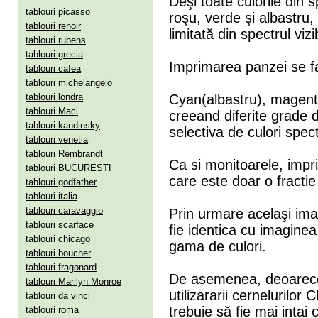
Deşi toate culorile din 
tablouri picasso
roşu, verde şi albastru
tablouri renoir
limitată din spectrul vizib
tablouri rubens
tablouri grecia
Imprimarea panzei se fa
tablouri cafea
tablouri michelangelo
tablouri londra
Cyan(albastru), magenta(
tablouri Maci
creeand diferite grade 
tablouri kandinsky
selectiva de culori spect
tablouri venetia
tablouri Rembrandt
Ca si monitoarele, impr
tablouri BUCURESTI
care este doar o fractie 
tablouri godfather
tablouri italia
tablouri caravaggio
Prin urmare acelaşi ima
tablouri scarface
fie identica cu imaginea 
tablouri chicago
gama de culori.
tablouri boucher
tablouri fragonard
De asemenea, deoarece
tablouri Marilyn Monroe
utilizararii cernelurilo
tablouri da vinci
trebuie să fie mai intai
tablouri roma