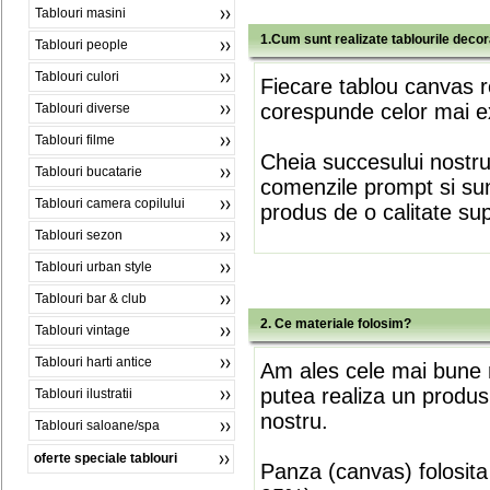
Tablouri masini
1.Cum sunt realizate tablourile deco
Tablouri people
Tablouri culori
Fiecare tablou canvas r
corespunde celor mai ex
Tablouri diverse
Tablouri filme
Cheia succesului nostr
Tablouri bucatarie
comenzile prompt si sunt
Tablouri camera copilului
produs de o calitate su
Tablouri sezon
Tablouri urban style
Tablouri bar & club
2. Ce materiale folosim?
Tablouri vintage
Tablouri harti antice
Am ales cele mai bune m
putea realiza un produs
Tablouri ilustratii
nostru.
Tablouri saloane/spa
oferte speciale tablouri
Panza (canvas) folosita