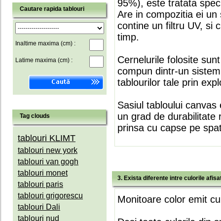
95%), este tratata speci
Cautare rapida tablouri
Are in compozitia ei un 
contine un filtru UV, si
timp.
Inaltime maxima (cm) :
Cernelurile folosite sun
Latime maxima (cm) :
compun dintr-un sistem 
tablourilor tale prin expl
Sasiul tabloului canvas 
un grad de durabilitate 
Tag clouds
prinsa cu capse pe spate
tablouri KLIMT
tablouri new york
tablouri van gogh
tablouri monet
3. Exista diferente intre culorile afi
tablouri paris
tablouri grigorescu
Monitoare color emit cul
tablouri Dali
tablouri nud