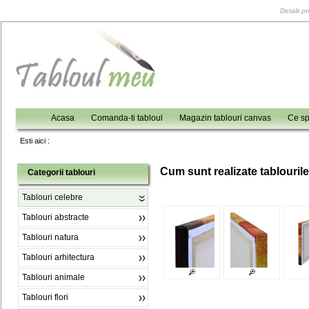
Detalii p
Acasa
Comanda-ti tabloul
Magazin tablouri canvas
Ce sp
Esti aici :
C
um sunt realizate tablouril
Categorii tablouri
Tablouri celebre
Tablouri abstracte
Tablouri natura
Tablouri arhitectura
Tablouri animale
Tablouri flori