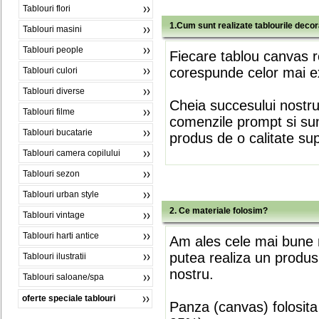
Tablouri flori
1.Cum sunt realizate tablourile deco
Tablouri masini
Tablouri people
Fiecare tablou canvas r
corespunde celor mai ex
Tablouri culori
Tablouri diverse
Cheia succesului nostr
Tablouri filme
comenzile prompt si sunt
Tablouri bucatarie
produs de o calitate su
Tablouri camera copilului
Tablouri sezon
Tablouri urban style
2. Ce materiale folosim?
Tablouri vintage
Tablouri harti antice
Am ales cele mai bune m
putea realiza un produs
Tablouri ilustratii
nostru.
Tablouri saloane/spa
oferte speciale tablouri
Panza (canvas) folosita