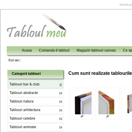
Detalii p
Acasa
Comanda-ti tabloul
Magazin tablouri canvas
Ce sp
Esti aici :
C
um sunt realizate tablouril
Categorii tablouri
Tablouri bar & club
Tablouri abstracte
Tablouri natura
Tablouri arhitectura
Tablouri celebre
Tablouri animale