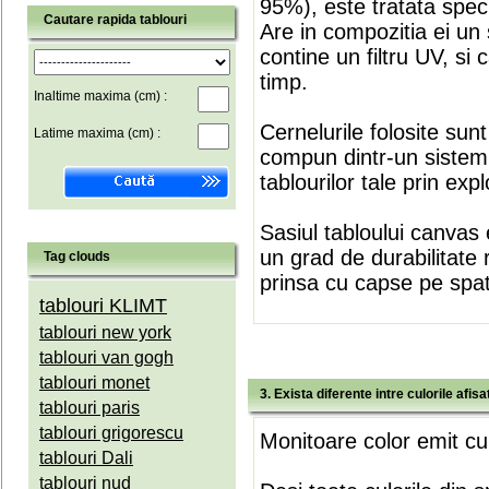
95%), este tratata speci
Cautare rapida tablouri
Are in compozitia ei un 
contine un filtru UV, si
timp.
Inaltime maxima (cm) :
Cernelurile folosite sun
Latime maxima (cm) :
compun dintr-un sistem 
tablourilor tale prin expl
Sasiul tabloului canvas 
un grad de durabilitate 
Tag clouds
prinsa cu capse pe spate
tablouri KLIMT
tablouri new york
tablouri van gogh
tablouri monet
3. Exista diferente intre culorile afi
tablouri paris
tablouri grigorescu
Monitoare color emit cul
tablouri Dali
tablouri nud