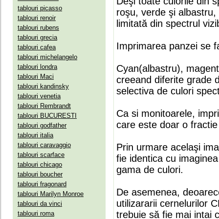
Deşi toate culorile din 
tablouri picasso
roşu, verde şi albastru
tablouri renoir
limitată din spectrul vizib
tablouri rubens
tablouri grecia
Imprimarea panzei se fa
tablouri cafea
tablouri michelangelo
tablouri londra
Cyan(albastru), magenta(
tablouri Maci
creeand diferite grade 
tablouri kandinsky
selectiva de culori spect
tablouri venetia
tablouri Rembrandt
Ca si monitoarele, impr
tablouri BUCURESTI
care este doar o fractie 
tablouri godfather
tablouri italia
tablouri caravaggio
Prin urmare acelaşi ima
tablouri scarface
fie identica cu imaginea 
tablouri chicago
gama de culori.
tablouri boucher
tablouri fragonard
De asemenea, deoarece
tablouri Marilyn Monroe
utilizararii cernelurilo
tablouri da vinci
trebuie să fie mai intai
tablouri roma