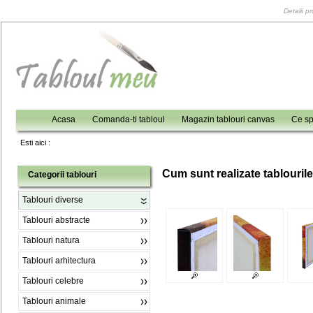
Detalii p
Acasa
Comanda-ti tabloul
Magazin tablouri canvas
Ce sp
Esti aici :
C
um sunt realizate tablouril
Categorii tablouri
Tablouri diverse
Tablouri abstracte
Tablouri natura
Tablouri arhitectura
Tablouri celebre
Tablouri animale