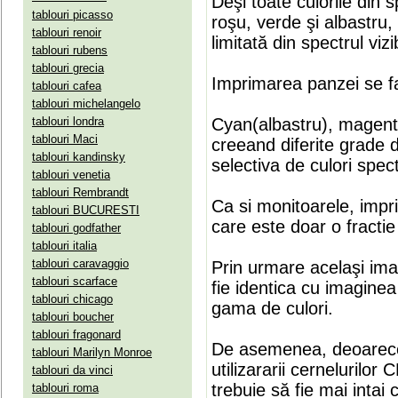
Deşi toate culorile din 
tablouri picasso
roşu, verde şi albastru
tablouri renoir
limitată din spectrul vizib
tablouri rubens
tablouri grecia
Imprimarea panzei se fa
tablouri cafea
tablouri michelangelo
tablouri londra
Cyan(albastru), magenta(
tablouri Maci
creeand diferite grade 
tablouri kandinsky
selectiva de culori spect
tablouri venetia
tablouri Rembrandt
Ca si monitoarele, impr
tablouri BUCURESTI
care este doar o fractie 
tablouri godfather
tablouri italia
tablouri caravaggio
Prin urmare acelaşi ima
tablouri scarface
fie identica cu imaginea 
tablouri chicago
gama de culori.
tablouri boucher
tablouri fragonard
De asemenea, deoarece
tablouri Marilyn Monroe
utilizararii cernelurilo
tablouri da vinci
trebuie să fie mai intai
tablouri roma