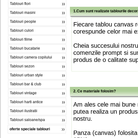
Tablouri flori
1.Cum sunt realizate tablourile deco
Tablouri masini
Tablouri people
Fiecare tablou canvas r
corespunde celor mai ex
Tablouri culori
Tablouri filme
Cheia succesului nostr
Tablouri bucatarie
comenzile prompt si sunt
Tablouri camera copilului
produs de o calitate su
Tablouri sezon
Tablouri urban style
Tablouri bar & club
2. Ce materiale folosim?
Tablouri vintage
Tablouri harti antice
Am ales cele mai bune m
putea realiza un produs
Tablouri ilustratii
nostru.
Tablouri saloane/spa
oferte speciale tablouri
Panza (canvas) folosita