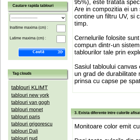
95%), este tratata speci
Cautare rapida tablouri
Are in compozitia ei un 
contine un filtru UV, si
timp.
Inaltime maxima (cm) :
Cernelurile folosite sun
Latime maxima (cm) :
compun dintr-un sistem 
tablourilor tale prin expl
Sasiul tabloului canvas 
un grad de durabilitate 
Tag clouds
prinsa cu capse pe spate
tablouri KLIMT
tablouri new york
tablouri van gogh
tablouri monet
3. Exista diferente intre culorile afi
tablouri paris
tablouri grigorescu
Monitoare color emit cul
tablouri Dali
tablouri nud