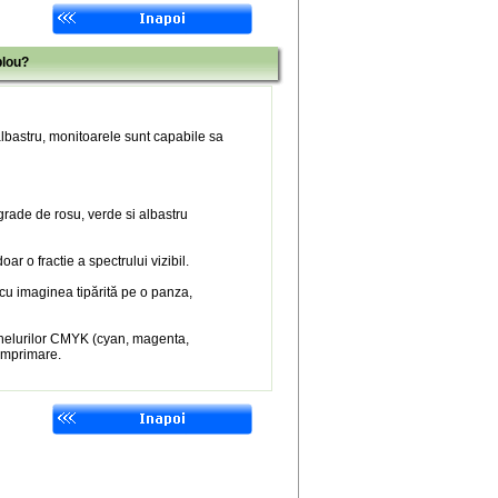
blou?
 albastru, monitoarele sunt capabile sa
 grade de rosu, verde si albastru
r o fractie a spectrului vizibil.
 cu imaginea tipărită pe o panza,
nelurilor CMYK (cyan, magenta,
 imprimare.