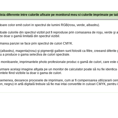
ista diferente intre culorile afisate pe monitorul meu si culorile imprimate pe ta
oare color emit culori in spectrul de lumini RGB(rosu, verde, albastru).
toate culorile din spectrul vizibil pot fi reproduse prin comasarea de roşu, verde şi
ze doar o gamă limitată din spectrul vizibil.
marea panzei se face prin spectrul de culori CMYK.
albastru), magenta(rosu) şi pigmenţii galben sunt folositi ca filtre, creeand diferite
u a produce o gama selectiva de culori spectrale.
 monitoarele, imprimantele photo profesionale produc o gamă de culori, care este doa
urmare acelaşi imagine afişata pe un monitor de calculator poate să nu fie identica
entele fiind vizibile la doar o gama de culori.
semenea, deoarece procesele de imprimare, cum ar fi compensarea utilizararii cer
n, negru) in artă digitală trebuie să fie mai intai convertite in culoari CMYK, pentru