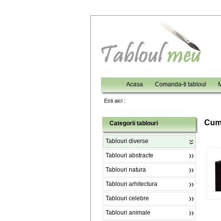
Acasa
Comanda-ti tabloul
M
Esti aici :
C
um
Categorii tablouri
Tablouri diverse
Tablouri abstracte
Tablouri natura
Tablouri arhitectura
Tablouri celebre
Tablouri animale