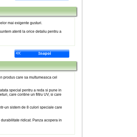
elor mai exigente gusturi.
untem atenti la orice detaliu pentru a
 un produs care sa multumeasca cel
atata special pentru a reda si pune in
eturi, care contine un filtru UV, si care
tr-un sistem de 8 culori speciale care
 durabilitate ridicat. Panza acopera in