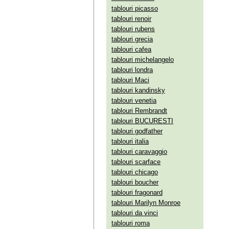
tablouri picasso
tablouri renoir
tablouri rubens
tablouri grecia
tablouri cafea
tablouri michelangelo
tablouri londra
tablouri Maci
tablouri kandinsky
tablouri venetia
tablouri Rembrandt
tablouri BUCURESTI
tablouri godfather
tablouri italia
tablouri caravaggio
tablouri scarface
tablouri chicago
tablouri boucher
tablouri fragonard
tablouri Marilyn Monroe
tablouri da vinci
tablouri roma