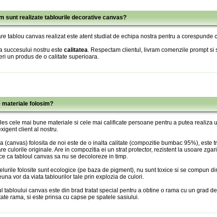
m sunt realizate tablourile decorative canvas?
re tablou canvas realizat este atent studiat de echipa nostra pentru a corespunde c
a succesului nostru este
calitatea
. Respectam clientul, livram comenzile prompt si s
eri un produs de o calitate superioara.
e materiale folosim?
es cele mai bune materiale si cele mai calificate persoane pentru a putea realiza
xigent client al nostru.
 (canvas) folosita de noi este de o inalta calitate (compozitie bumbac 95%), este tr
re culorile originale. Are in compozitia ei un strat protector, rezistent la usoare zgari
ce ca tabloul canvas sa nu se decoloreze in timp.
lurile folosite sunt ecologice (pe baza de pigment), nu sunt toxice si se compun din
una vor da viata tablourilor tale prin explozia de culori.
l tabloului canvas este din brad tratat special pentru a obtine o rama cu un grad de
itate rama, si este prinsa cu capse pe spatele sasiului.