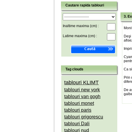
Cautare rapida tablouri
3. Ex
Inaltime maxima (cm) :
Monit
Latime maxima (cm) :
Deşi 
afise
Impri
Cyan(
pentr
Tag clouds
Ca si
Prin 
tablouri KLIMT
difer
tablouri new york
De a
galbe
tablouri van gogh
tablouri monet
tablouri paris
tablouri grigorescu
tablouri Dali
tablouri nud