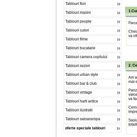
Tablouri flori
1.Cu
Tablouri masini
Tablouri people
Fieca
Tablouri culori
Chei
va of
Tablouri filme
Tablouri bucatarie
Tablouri camera copilului
2. C
Tablouri sezon
Tablouri urban style
Am al
mai e
Tablouri bar & club
Panza
Tablouri vintage
valoa
va fa
Tablouri harti antice
Cerne
Tablouri ilustratii
impre
Tablouri saloane/spa
Sasiu
total
oferte speciale tablouri