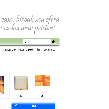
Tablouri:
0
Total:
0
Ron
detalii cos