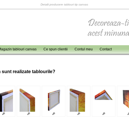
Detalii producere tablouri tip canvas
agazin tablouri canvas
Ce spun clientii
Contul meu
Contact
 sunt realizate tablourile?