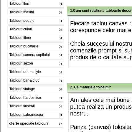
Tablouri flori
1.Cum sunt realizate tablourile deco
Tablouri masini
Tablouri people
Fiecare tablou canvas r
corespunde celor mai ex
Tablouri culori
Tablouri filme
Cheia succesului nostr
Tablouri bucatarie
comenzile prompt si sunt
Tablouri camera copilului
produs de o calitate su
Tablouri sezon
Tablouri urban style
Tablouri bar & club
2. Ce materiale folosim?
Tablouri vintage
Tablouri harti antice
Am ales cele mai bune m
putea realiza un produs
Tablouri ilustratii
nostru.
Tablouri saloane/spa
oferte speciale tablouri
Panza (canvas) folosita