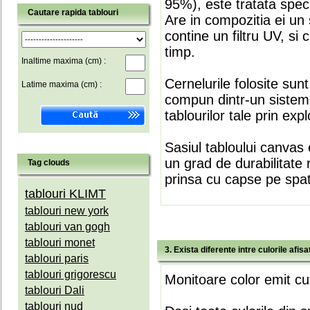
95%), este tratata speci
Cautare rapida tablouri
Are in compozitia ei un 
contine un filtru UV, si
timp.
Inaltime maxima (cm) :
Cernelurile folosite sun
Latime maxima (cm) :
compun dintr-un sistem 
tablourilor tale prin expl
Sasiul tabloului canvas 
un grad de durabilitate 
Tag clouds
prinsa cu capse pe spate
tablouri KLIMT
tablouri new york
tablouri van gogh
tablouri monet
3. Exista diferente intre culorile afi
tablouri paris
tablouri grigorescu
Monitoare color emit cul
tablouri Dali
tablouri nud