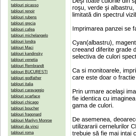
Deşi toate culorile din 
tablouri picasso
roşu, verde şi albastru
tablouri renoir
limitată din spectrul vizib
tablouri rubens
tablouri grecia
Imprimarea panzei se fa
tablouri cafea
tablouri michelangelo
tablouri londra
Cyan(albastru), magenta(
tablouri Maci
creeand diferite grade 
tablouri kandinsky
selectiva de culori spect
tablouri venetia
tablouri Rembrandt
Ca si monitoarele, impr
tablouri BUCURESTI
care este doar o fractie 
tablouri godfather
tablouri italia
tablouri caravaggio
Prin urmare acelaşi ima
tablouri scarface
fie identica cu imaginea 
tablouri chicago
gama de culori.
tablouri boucher
tablouri fragonard
De asemenea, deoarece
tablouri Marilyn Monroe
utilizararii cernelurilo
tablouri da vinci
trebuie să fie mai intai
tablouri roma