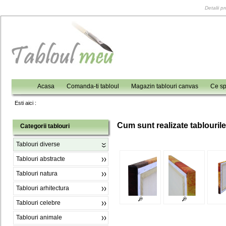
Detalii p
Acasa
Comanda-ti tabloul
Magazin tablouri canvas
Ce sp
Esti aici :
C
um sunt realizate tablouril
Categorii tablouri
Tablouri diverse
Tablouri abstracte
Tablouri natura
Tablouri arhitectura
Tablouri celebre
Tablouri animale