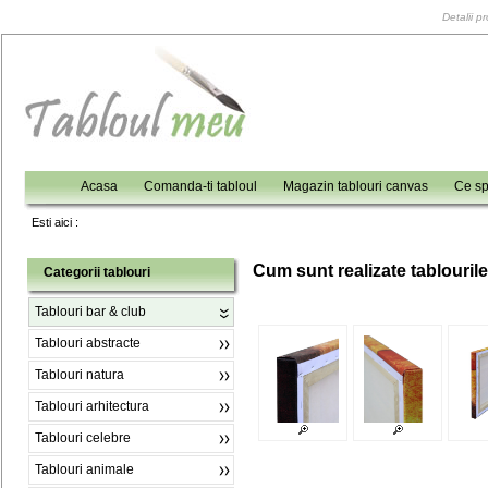
Detalii p
Acasa
Comanda-ti tabloul
Magazin tablouri canvas
Ce sp
Esti aici :
C
um sunt realizate tablouril
Categorii tablouri
Tablouri bar & club
Tablouri abstracte
Tablouri natura
Tablouri arhitectura
Tablouri celebre
Tablouri animale