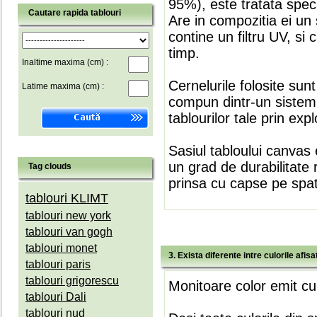
95%), este tratata speci
Cautare rapida tablouri
Are in compozitia ei un 
contine un filtru UV, si
timp.
Inaltime maxima (cm) :
Cernelurile folosite sun
Latime maxima (cm) :
compun dintr-un sistem 
tablourilor tale prin expl
Sasiul tabloului canvas 
un grad de durabilitate 
Tag clouds
prinsa cu capse pe spate
tablouri KLIMT
tablouri new york
tablouri van gogh
tablouri monet
3. Exista diferente intre culorile afi
tablouri paris
tablouri grigorescu
Monitoare color emit cul
tablouri Dali
tablouri nud