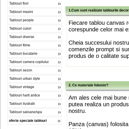
Tablouri flori
1.Cum sunt realizate tablourile deco
Tablouri masini
Tablouri people
Fiecare tablou canvas r
corespunde celor mai ex
Tablouri culori
Tablouri diverse
Cheia succesului nostr
Tablouri filme
comenzile prompt si sunt
Tablouri bucatarie
produs de o calitate su
Tablouri camera copilului
Tablouri sezon
Tablouri urban style
2. Ce materiale folosim?
Tablouri vintage
Tablouri harti antice
Am ales cele mai bune m
putea realiza un produs
Tablouri ilustratii
nostru.
Tablouri saloane/spa
oferte speciale tablouri
Panza (canvas) folosita