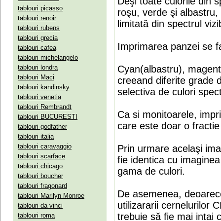
Deşi toate culorile din 
tablouri picasso
roşu, verde şi albastru
tablouri renoir
limitată din spectrul vizib
tablouri rubens
tablouri grecia
Imprimarea panzei se fa
tablouri cafea
tablouri michelangelo
tablouri londra
Cyan(albastru), magenta(
tablouri Maci
creeand diferite grade 
tablouri kandinsky
selectiva de culori spect
tablouri venetia
tablouri Rembrandt
Ca si monitoarele, impr
tablouri BUCURESTI
care este doar o fractie 
tablouri godfather
tablouri italia
tablouri caravaggio
Prin urmare acelaşi ima
tablouri scarface
fie identica cu imaginea 
tablouri chicago
gama de culori.
tablouri boucher
tablouri fragonard
De asemenea, deoarece
tablouri Marilyn Monroe
utilizararii cernelurilo
tablouri da vinci
trebuie să fie mai intai
tablouri roma