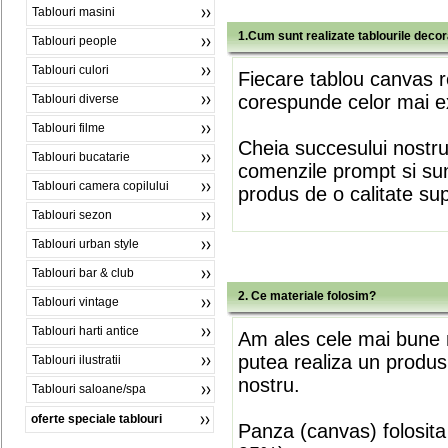
Tablouri masini
1.Cum sunt realizate tablourile deco
Tablouri people
Tablouri culori
Fiecare tablou canvas r
corespunde celor mai ex
Tablouri diverse
Tablouri filme
Cheia succesului nostr
Tablouri bucatarie
comenzile prompt si sunt
Tablouri camera copilului
produs de o calitate su
Tablouri sezon
Tablouri urban style
Tablouri bar & club
2. Ce materiale folosim?
Tablouri vintage
Tablouri harti antice
Am ales cele mai bune m
putea realiza un produs
Tablouri ilustratii
nostru.
Tablouri saloane/spa
oferte speciale tablouri
Panza (canvas) folosita