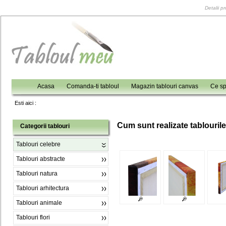
Detalii p
Acasa
Comanda-ti tabloul
Magazin tablouri canvas
Ce sp
Esti aici :
C
um sunt realizate tablouril
Categorii tablouri
Tablouri celebre
Tablouri abstracte
Tablouri natura
Tablouri arhitectura
Tablouri animale
Tablouri flori