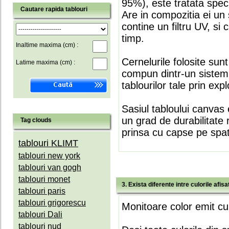
95%), este tratata speci
Cautare rapida tablouri
Are in compozitia ei un 
contine un filtru UV, si
timp.
Inaltime maxima (cm) :
Cernelurile folosite sun
Latime maxima (cm) :
compun dintr-un sistem 
tablourilor tale prin expl
Sasiul tabloului canvas 
un grad de durabilitate 
Tag clouds
prinsa cu capse pe spate
tablouri KLIMT
tablouri new york
tablouri van gogh
tablouri monet
3. Exista diferente intre culorile afi
tablouri paris
tablouri grigorescu
Monitoare color emit cul
tablouri Dali
tablouri nud