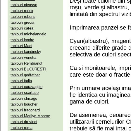
Deşi toate culorile din 
tablouri picasso
roşu, verde şi albastru
tablouri renoir
limitată din spectrul vizib
tablouri rubens
tablouri grecia
Imprimarea panzei se fa
tablouri cafea
tablouri michelangelo
tablouri londra
Cyan(albastru), magenta(
tablouri Maci
creeand diferite grade 
tablouri kandinsky
selectiva de culori spect
tablouri venetia
tablouri Rembrandt
Ca si monitoarele, impr
tablouri BUCURESTI
care este doar o fractie 
tablouri godfather
tablouri italia
tablouri caravaggio
Prin urmare acelaşi ima
tablouri scarface
fie identica cu imaginea 
tablouri chicago
gama de culori.
tablouri boucher
tablouri fragonard
De asemenea, deoarece
tablouri Marilyn Monroe
utilizararii cernelurilo
tablouri da vinci
trebuie să fie mai intai
tablouri roma