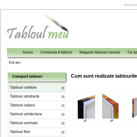
Detalii p
Acasa
Comanda-ti tabloul
Magazin tablouri canvas
Ce sp
Esti aici :
C
um sunt realizate tablouril
Categorii tablouri
Tablouri celebre
Tablouri abstracte
Tablouri natura
Tablouri arhitectura
Tablouri animale
Tablouri flori