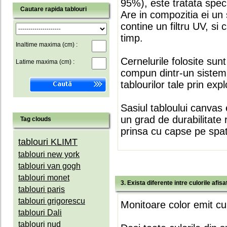
95%), este tratata speci
Cautare rapida tablouri
Are in compozitia ei un 
contine un filtru UV, si
timp.
Inaltime maxima (cm) :
Cernelurile folosite sun
Latime maxima (cm) :
compun dintr-un sistem 
tablourilor tale prin expl
Sasiul tabloului canvas 
un grad de durabilitate 
Tag clouds
prinsa cu capse pe spate
tablouri KLIMT
tablouri new york
tablouri van gogh
tablouri monet
3. Exista diferente intre culorile afi
tablouri paris
tablouri grigorescu
Monitoare color emit cul
tablouri Dali
tablouri nud