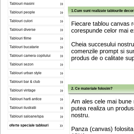
Tablouri masini
1.Cum sunt realizate tablourile deco
Tablouri people
Tablouri culori
Fiecare tablou canvas r
corespunde celor mai ex
Tablouri diverse
Tablouri filme
Cheia succesului nostr
Tablouri bucatarie
comenzile prompt si sunt
Tablouri camera copilului
produs de o calitate su
Tablouri sezon
Tablouri urban style
Tablouri bar & club
2. Ce materiale folosim?
Tablouri vintage
Tablouri harti antice
Am ales cele mai bune m
putea realiza un produs
Tablouri ilustratii
nostru.
Tablouri saloane/spa
oferte speciale tablouri
Panza (canvas) folosita