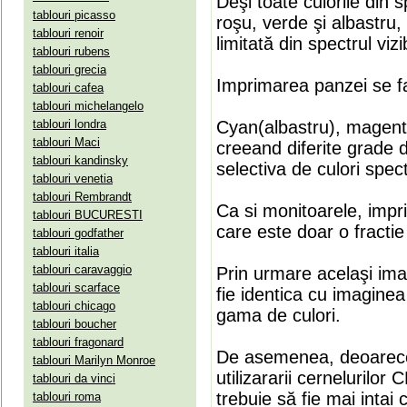
Deşi toate culorile din 
tablouri picasso
roşu, verde şi albastru
tablouri renoir
limitată din spectrul vizib
tablouri rubens
tablouri grecia
Imprimarea panzei se fa
tablouri cafea
tablouri michelangelo
tablouri londra
Cyan(albastru), magenta(
tablouri Maci
creeand diferite grade 
tablouri kandinsky
selectiva de culori spect
tablouri venetia
tablouri Rembrandt
Ca si monitoarele, impr
tablouri BUCURESTI
care este doar o fractie 
tablouri godfather
tablouri italia
tablouri caravaggio
Prin urmare acelaşi ima
tablouri scarface
fie identica cu imaginea 
tablouri chicago
gama de culori.
tablouri boucher
tablouri fragonard
De asemenea, deoarece
tablouri Marilyn Monroe
utilizararii cernelurilo
tablouri da vinci
trebuie să fie mai intai
tablouri roma