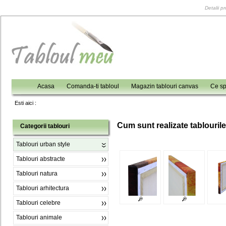
Detalii p
Acasa
Comanda-ti tabloul
Magazin tablouri canvas
Ce sp
Esti aici :
C
um sunt realizate tablouril
Categorii tablouri
Tablouri urban style
Tablouri abstracte
Tablouri natura
Tablouri arhitectura
Tablouri celebre
Tablouri animale