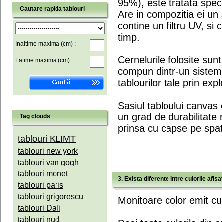
95%), este tratata speci
Cautare rapida tablouri
Are in compozitia ei un 
contine un filtru UV, si
timp.
Inaltime maxima (cm) :
Cernelurile folosite sun
Latime maxima (cm) :
compun dintr-un sistem 
tablourilor tale prin expl
Sasiul tabloului canvas 
un grad de durabilitate 
Tag clouds
prinsa cu capse pe spate
tablouri KLIMT
tablouri new york
tablouri van gogh
tablouri monet
3. Exista diferente intre culorile afi
tablouri paris
tablouri grigorescu
Monitoare color emit cul
tablouri Dali
tablouri nud