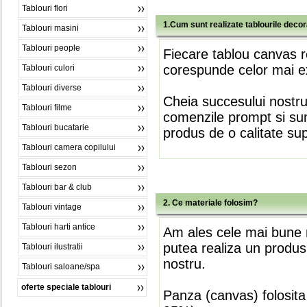
Tablouri flori
1.Cum sunt realizate tablourile deco
Tablouri masini
Tablouri people
Fiecare tablou canvas r
corespunde celor mai ex
Tablouri culori
Tablouri diverse
Cheia succesului nostr
Tablouri filme
comenzile prompt si sunt
Tablouri bucatarie
produs de o calitate su
Tablouri camera copilului
Tablouri sezon
Tablouri bar & club
2. Ce materiale folosim?
Tablouri vintage
Tablouri harti antice
Am ales cele mai bune m
putea realiza un produs
Tablouri ilustratii
nostru.
Tablouri saloane/spa
oferte speciale tablouri
Panza (canvas) folosita