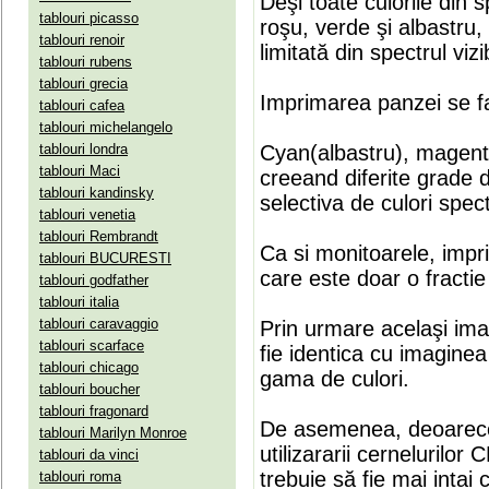
Deşi toate culorile din 
tablouri picasso
roşu, verde şi albastru
tablouri renoir
limitată din spectrul vizib
tablouri rubens
tablouri grecia
Imprimarea panzei se fa
tablouri cafea
tablouri michelangelo
tablouri londra
Cyan(albastru), magenta(
tablouri Maci
creeand diferite grade 
tablouri kandinsky
selectiva de culori spect
tablouri venetia
tablouri Rembrandt
Ca si monitoarele, impr
tablouri BUCURESTI
care este doar o fractie 
tablouri godfather
tablouri italia
tablouri caravaggio
Prin urmare acelaşi ima
tablouri scarface
fie identica cu imaginea 
tablouri chicago
gama de culori.
tablouri boucher
tablouri fragonard
De asemenea, deoarece
tablouri Marilyn Monroe
utilizararii cernelurilo
tablouri da vinci
trebuie să fie mai intai
tablouri roma