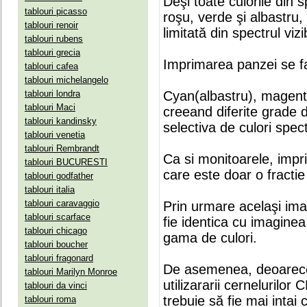
Deşi toate culorile din 
tablouri picasso
roşu, verde şi albastru
tablouri renoir
limitată din spectrul vizib
tablouri rubens
tablouri grecia
Imprimarea panzei se fa
tablouri cafea
tablouri michelangelo
tablouri londra
Cyan(albastru), magenta(
tablouri Maci
creeand diferite grade 
tablouri kandinsky
selectiva de culori spect
tablouri venetia
tablouri Rembrandt
Ca si monitoarele, impr
tablouri BUCURESTI
care este doar o fractie 
tablouri godfather
tablouri italia
tablouri caravaggio
Prin urmare acelaşi ima
tablouri scarface
fie identica cu imaginea 
tablouri chicago
gama de culori.
tablouri boucher
tablouri fragonard
De asemenea, deoarece
tablouri Marilyn Monroe
utilizararii cernelurilo
tablouri da vinci
trebuie să fie mai intai
tablouri roma