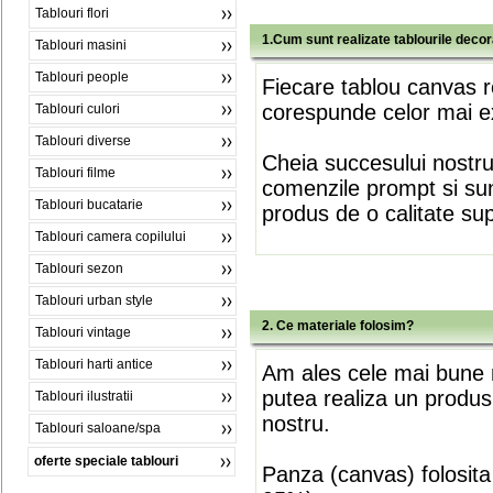
Tablouri flori
1.Cum sunt realizate tablourile deco
Tablouri masini
Tablouri people
Fiecare tablou canvas r
corespunde celor mai ex
Tablouri culori
Tablouri diverse
Cheia succesului nostr
Tablouri filme
comenzile prompt si sunt
Tablouri bucatarie
produs de o calitate su
Tablouri camera copilului
Tablouri sezon
Tablouri urban style
2. Ce materiale folosim?
Tablouri vintage
Tablouri harti antice
Am ales cele mai bune m
putea realiza un produs
Tablouri ilustratii
nostru.
Tablouri saloane/spa
oferte speciale tablouri
Panza (canvas) folosita