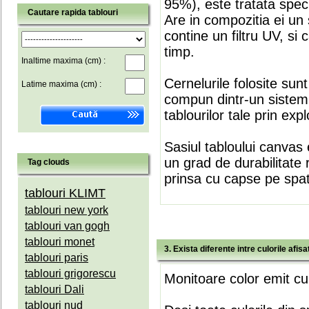
95%), este tratata speci
Cautare rapida tablouri
Are in compozitia ei un 
contine un filtru UV, si
timp.
Inaltime maxima (cm) :
Cernelurile folosite sun
Latime maxima (cm) :
compun dintr-un sistem 
tablourilor tale prin expl
Sasiul tabloului canvas 
un grad de durabilitate 
Tag clouds
prinsa cu capse pe spate
tablouri KLIMT
tablouri new york
tablouri van gogh
tablouri monet
3. Exista diferente intre culorile afi
tablouri paris
tablouri grigorescu
Monitoare color emit cul
tablouri Dali
tablouri nud