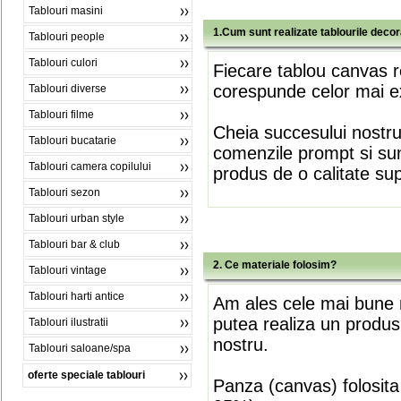
Tablouri masini
1.Cum sunt realizate tablourile deco
Tablouri people
Tablouri culori
Fiecare tablou canvas r
corespunde celor mai ex
Tablouri diverse
Tablouri filme
Cheia succesului nostr
Tablouri bucatarie
comenzile prompt si sunt
Tablouri camera copilului
produs de o calitate su
Tablouri sezon
Tablouri urban style
Tablouri bar & club
2. Ce materiale folosim?
Tablouri vintage
Tablouri harti antice
Am ales cele mai bune m
putea realiza un produs
Tablouri ilustratii
nostru.
Tablouri saloane/spa
oferte speciale tablouri
Panza (canvas) folosita