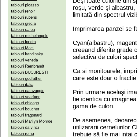
Deşi toate culorile din 
tablouri picasso
roşu, verde şi albastru
tablouri renoir
limitată din spectrul vizib
tablouri rubens
tablouri grecia
Imprimarea panzei se fa
tablouri cafea
tablouri michelangelo
tablouri londra
Cyan(albastru), magenta(
tablouri Maci
creeand diferite grade 
tablouri kandinsky
selectiva de culori spect
tablouri venetia
tablouri Rembrandt
Ca si monitoarele, impr
tablouri BUCURESTI
care este doar o fractie 
tablouri godfather
tablouri italia
tablouri caravaggio
Prin urmare acelaşi ima
tablouri scarface
fie identica cu imaginea 
tablouri chicago
gama de culori.
tablouri boucher
tablouri fragonard
De asemenea, deoarece
tablouri Marilyn Monroe
utilizararii cernelurilo
tablouri da vinci
trebuie să fie mai intai
tablouri roma