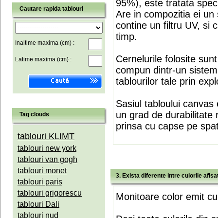
95%), este tratata speci
Cautare rapida tablouri
Are in compozitia ei un 
contine un filtru UV, si
timp.
Inaltime maxima (cm) :
Cernelurile folosite sun
Latime maxima (cm) :
compun dintr-un sistem 
tablourilor tale prin expl
Sasiul tabloului canvas 
un grad de durabilitate 
Tag clouds
prinsa cu capse pe spate
tablouri KLIMT
tablouri new york
tablouri van gogh
tablouri monet
3. Exista diferente intre culorile afi
tablouri paris
tablouri grigorescu
Monitoare color emit cul
tablouri Dali
tablouri nud