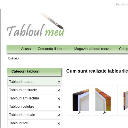
Detalii p
Acasa
Comanda-ti tabloul
Magazin tablouri canvas
Ce sp
Esti aici :
C
um sunt realizate tablouril
Categorii tablouri
Tablouri natura
Tablouri abstracte
Tablouri arhitectura
Tablouri celebre
Tablouri animale
Tablouri flori