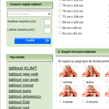
83 cm x 123 cm
Cautare rapida tablouri
79 cm x 118 cm
76 cm x 113 cm
72 cm x 108 cm
Inaltime maxima (cm) :
69 cm x 103 cm
66 cm x 98 cm
Latime maxima (cm) :
62 cm x 93 cm
2. Alegeti formatul tabloului
Tag clouds
Te rugam sa alegi tipul de format pentru
tablouri KLIMT
tablouri new york
tablouri van gogh
normal
dublu
tablouri monet
tablouri paris
tablouri grigorescu
tablouri Dali
4 piese
4 orizont.
tablouri nud