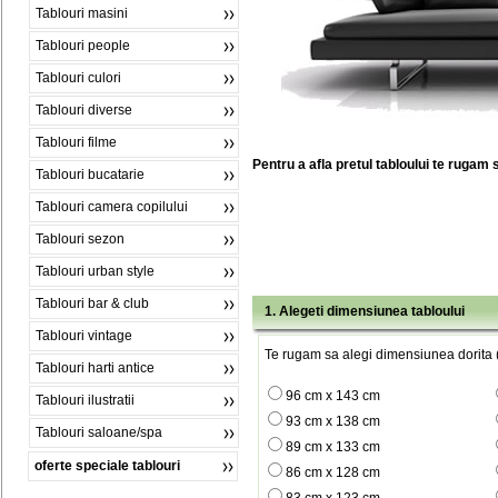
Tablouri masini
Tablouri people
Tablouri culori
Tablouri diverse
Tablouri filme
Pentru a afla pretul tabloului te rugam 
Tablouri bucatarie
Tablouri camera copilului
Tablouri sezon
Tablouri urban style
Tablouri bar & club
1. Alegeti dimensiunea tabloului
Tablouri vintage
Te rugam sa alegi dimensiunea dorita (
Tablouri harti antice
96 cm x 143 cm
Tablouri ilustratii
93 cm x 138 cm
Tablouri saloane/spa
89 cm x 133 cm
oferte speciale tablouri
86 cm x 128 cm