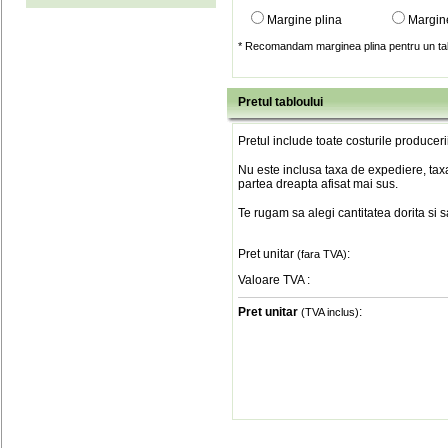
Margine plina
Margin
* Recomandam marginea plina pentru un tab
Pretul tabloului
Pretul include toate costurile produceri
Nu este inclusa taxa de expediere, taxa
partea dreapta afisat mai sus.
Te rugam sa alegi cantitatea dorita si 
Pret unitar
:
(fara TVA)
Valoare TVA
:
Pret unitar
:
(TVA inclus)