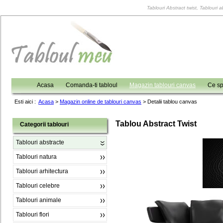
Tablouri Abstract twist, Tablouri a
Acasa
Comanda-ti tabloul
Magazin tablouri canvas
Ce sp
Esti aici :
Acasa
>
Magazin online de tablouri canvas
>
Detalii tablou canvas
Tablou Abstract Twist
Categorii tablouri
Tablouri abstracte
Tablouri natura
Tablouri arhitectura
Tablouri celebre
Tablouri animale
Tablouri flori