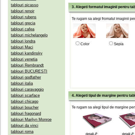
tablouri picasso
3. Alegeti formatul imaginii pentru tab
tablouri renoir
tablouri rubens
Te rugam sa alegi fromatul imaginii pen
tablouri grecia
tablouri cafea
tablouri michelangelo
tablouri londra
Color
Sepia
tablouri Maci
tablouri kandinsky
tablouri venetia
tablouri Rembrandt
tablouri BUCURESTI
tablouri godfather
tablouri italia
tablouri caravaggio
tablouri scarface
4. Alegeti tipul de margine pentru tab
tablouri chicago
tablouri boucher
Te rugam sa alegi tipul de margine pent
tablouri fragonard
tablouri Marilyn Monroe
tablouri da vinci
tablouri roma
detalii
detalii