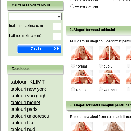
60 cm x 42 cm
35 cm x
Cautare rapida tablouri
55 cm x 39 cm
Inaltime maxima (cm) :
2. Alegeti formatul tabloului
Latime maxima (cm) :
Te rugam sa alegi tipul de format pentru
normal
dublu
Tag clouds
tablouri KLIMT
tablouri new york
4 piese
4 orizont.
tablouri van gogh
tablouri monet
3. Alegeti formatul imaginii pentru tab
tablouri paris
tablouri grigorescu
Te rugam sa alegi fromatul imaginii pen
tablouri Dali
tablouri nud