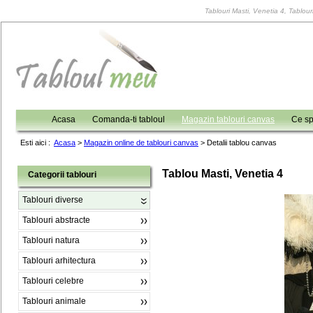
Tablouri Masti, Venetia 4, Tablouri
Acasa
Comanda-ti tabloul
Magazin tablouri canvas
Ce sp
Esti aici :
Acasa
>
Magazin online de tablouri canvas
>
Detalii tablou canvas
Tablou Masti, Venetia 4
Categorii tablouri
Tablouri diverse
Tablouri abstracte
Tablouri natura
Tablouri arhitectura
Tablouri celebre
Tablouri animale