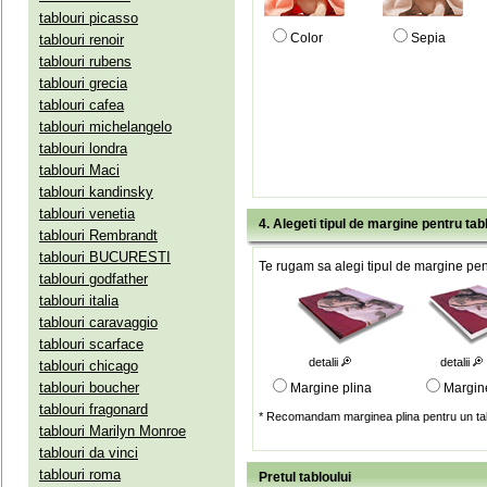
tablouri picasso
Color
Sepia
tablouri renoir
tablouri rubens
tablouri grecia
tablouri cafea
tablouri michelangelo
tablouri londra
tablouri Maci
tablouri kandinsky
tablouri venetia
4. Alegeti tipul de margine pentru tab
tablouri Rembrandt
tablouri BUCURESTI
Te rugam sa alegi tipul de margine pent
tablouri godfather
tablouri italia
tablouri caravaggio
tablouri scarface
detalii
detalii
tablouri chicago
tablouri boucher
Margine plina
Margin
tablouri fragonard
* Recomandam marginea plina pentru un tab
tablouri Marilyn Monroe
tablouri da vinci
tablouri roma
Pretul tabloului