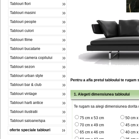
Tablouri flori
Tablouri masini
Tablouri people
Tablouri culori
Tablouri filme
Tablouri bucatarie
Tablouri camera copilului
Tablouri sezon
Tablouri urban style
Pentru a afla pretul tabloului te rugam 
Tablouri bar & club
Tablouri vintage
1. Alegeti dimensiunea tabloului
Tablouri harti antice
Te rugam sa alegi dimensiunea dorita (
Tablouri ilustratii
75 cm x 53 cm
50 cm x
Tablouri saloane/spa
70 cm x 49 cm
45 cm x
oferte speciale tablouri
65 cm x 46 cm
40 cm x