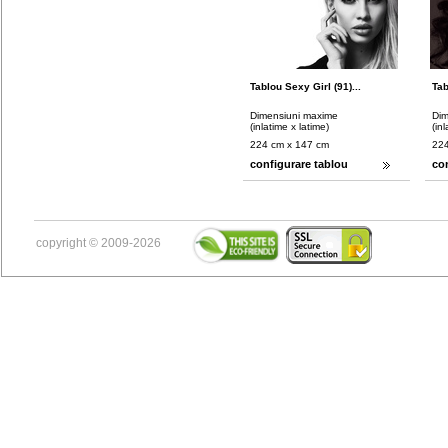
Tablou Sexy Girl (91)...
Tab
Dimensiuni maxime
Dim
(inlatime x latime)
(in
224 cm x 147 cm
224
configurare tablou
co
copyright © 2009-2026