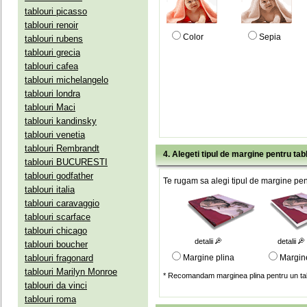
tablouri picasso
tablouri renoir
Color
Sepia
tablouri rubens
tablouri grecia
tablouri cafea
tablouri michelangelo
tablouri londra
tablouri Maci
tablouri kandinsky
tablouri venetia
tablouri Rembrandt
4. Alegeti tipul de margine pentru tab
tablouri BUCURESTI
tablouri godfather
Te rugam sa alegi tipul de margine pent
tablouri italia
tablouri caravaggio
tablouri scarface
tablouri chicago
detalii
detalii
tablouri boucher
tablouri fragonard
Margine plina
Margin
tablouri Marilyn Monroe
* Recomandam marginea plina pentru un tab
tablouri da vinci
tablouri roma