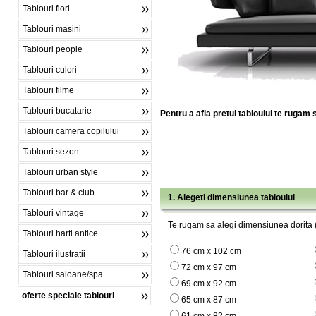
Tablouri flori
Tablouri masini
Tablouri people
Tablouri culori
Tablouri filme
Tablouri bucatarie
Pentru a afla pretul tabloului te rugam 
Tablouri camera copilului
Tablouri sezon
Tablouri urban style
Tablouri bar & club
1. Alegeti dimensiunea tabloului
Tablouri vintage
Te rugam sa alegi dimensiunea dorita (
Tablouri harti antice
76 cm x 102 cm
Tablouri ilustratii
72 cm x 97 cm
Tablouri saloane/spa
69 cm x 92 cm
oferte speciale tablouri
65 cm x 87 cm