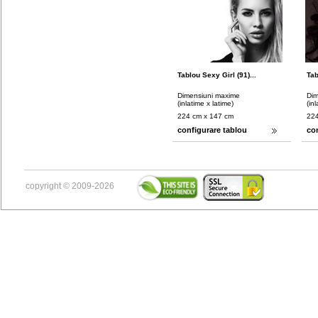
Tablou Sexy Girl (91)...
Tab
Dimensiuni maxime
Dim
(inlatime x latime)
(in
224 cm x 147 cm
224
configurare tablou
co
copyright © 2009-2026