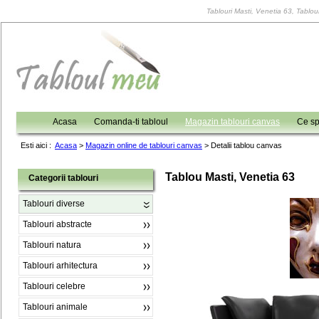
Tablouri Masti, Venetia 63, Tablour
Acasa
Comanda-ti tabloul
Magazin tablouri canvas
Ce sp
Esti aici :
Acasa
>
Magazin online de tablouri canvas
>
Detalii tablou canvas
Tablou Masti, Venetia 63
Categorii tablouri
Tablouri diverse
Tablouri abstracte
Tablouri natura
Tablouri arhitectura
Tablouri celebre
Tablouri animale