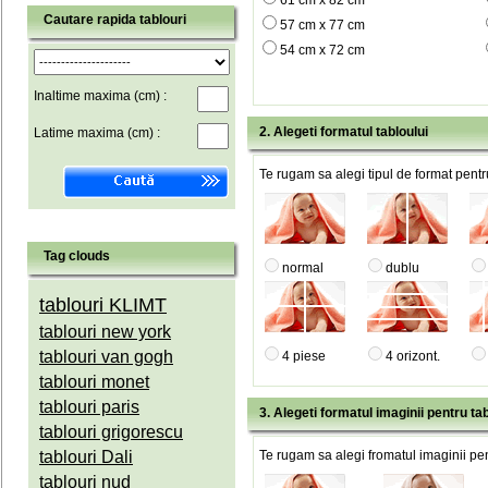
61 cm x 82 cm
Cautare rapida tablouri
57 cm x 77 cm
54 cm x 72 cm
Inaltime maxima (cm) :
2. Alegeti formatul tabloului
Latime maxima (cm) :
Te rugam sa alegi tipul de format pentru
Tag clouds
normal
dublu
tablouri KLIMT
tablouri new york
tablouri van gogh
4 piese
4 orizont.
tablouri monet
tablouri paris
3. Alegeti formatul imaginii pentru tab
tablouri grigorescu
tablouri Dali
Te rugam sa alegi fromatul imaginii pen
tablouri nud