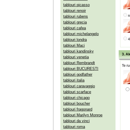
tablouri picasso
tablouri renoir
n
tablouri rubens
tablouri grecia
tablouri cafea
tablouri michelangelo
4
tablouri londra
tablouri Maci
tablouri kandinsky
3. Al
tablouri venetia
tablouri Rembrandt
Te ru
tablouri BUCURESTI
tablouri godfather
tablouri italia
tablouri caravaggio
tablouri scarface
tablouri chicago
tablouri boucher
tablouri fragonard
tablouri Marilyn Monroe
tablouri da vinci
tablouri roma