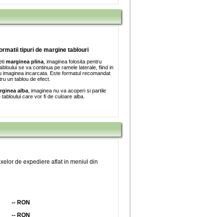
formatii tipuri de margine tablouri
eti
marginea plina
, imaginea folosita pentru
bloului se va continua pe ramele laterale, fiind in
 imaginea incarcata. Este formatul recomandat
tru un tablou de efect.
rginea alba
, imaginea nu va acoperi si partile
e tabloului care vor fi de culoare alba.
xelor de expediere aflat in meniul din
--
RON
--
RON