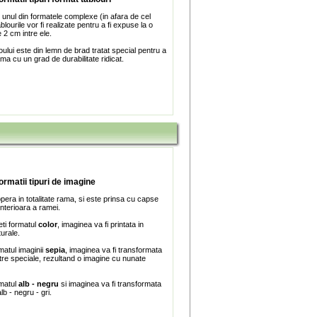
 unul din formatele complexe (in afara de cel
blourile vor fi realizate pentru a fi expuse la o
 2 cm intre ele.
ului este din lemn de brad tratat special pentru a
ma cu un grad de durabilitate ridicat.
formatii tipuri de imagine
era in totalitate rama, si este prinsa cu capse
interioara a ramei.
ti formatul
color
, imaginea va fi printata in
turale.
matul imaginii
sepia
, imaginea va fi transformata
iltre speciale, rezultand o imagine cu nunate
rmatul
alb - negru
si imaginea va fi transformata
lb - negru - gri.