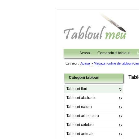
Acasa
Comanda-ti tabloul
M
Esti aici :
Acasa
>
Magazin online de tablouri ca
Tabl
Categorii tablouri
Tablouri flori
Tablouri abstracte
Tablouri natura
Tablouri arhitectura
Tablouri celebre
Tablouri animale