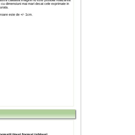
stra calitatea imaginii nu este posibila realizarea
u cu dimensiuni mai mari decat cele exprimate in
turata.
roare este de +/- 1cm.
ormatii tipuri format tablouri