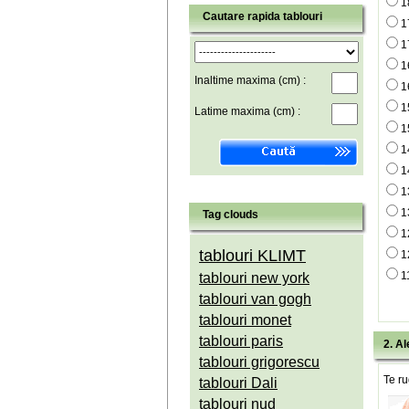
1
Cautare rapida tablouri
1
1
1
Inaltime maxima (cm) :
1
1
Latime maxima (cm) :
1
1
1
1
1
Tag clouds
1
tablouri KLIMT
1
1
tablouri new york
tablouri van gogh
tablouri monet
tablouri paris
2. Al
tablouri grigorescu
Te ru
tablouri Dali
tablouri nud