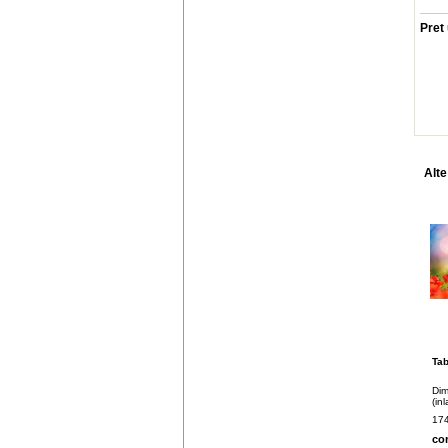
Pret 
Alte
Tab
Dim
(in
174
co