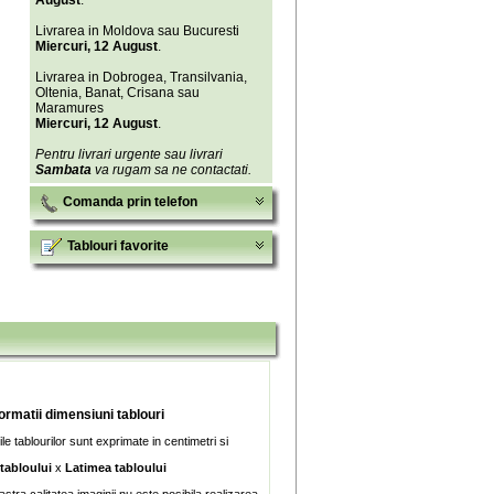
August
.
Livrarea in Moldova sau Bucuresti
Miercuri, 12 August
.
Livrarea in Dobrogea, Transilvania,
Oltenia, Banat, Crisana sau
Maramures
Miercuri, 12 August
.
Pentru livrari urgente sau livrari
Sambata
va rugam sa ne contactati.
Comanda prin telefon
Tablouri favorite
formatii dimensiuni tablouri
e tablourilor sunt exprimate in centimetri si
 tabloului
x
Latimea tabloului