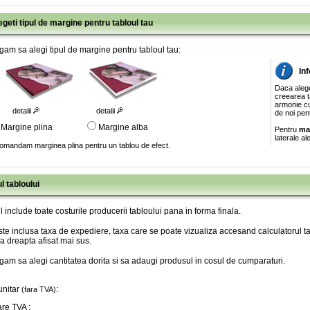
egeti tipul de margine pentru tabloul tau
gam sa alegi tipul de margine pentru tabloul tau:
In
Daca aleg
creearea ta
armonie cu
detalii
detalii
de noi pen
Margine plina
Margine alba
Pentru
ma
laterale al
omandam marginea plina pentru un tablou de efect.
l tabloului
l include toate costurile producerii tabloului pana in forma finala
.
te inclusa taxa de expediere, taxa care se poate vizualiza accesand calculatorul ta
a dreapta afisat mai sus.
gam sa alegi cantitatea dorita si sa adaugi produsul in cosul de cumparaturi.
unitar
:
(fara TVA)
are TVA
: