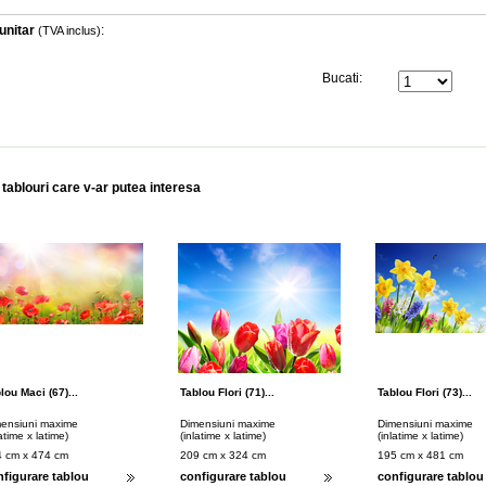
unitar
:
(TVA inclus)
Bucati:
 tablouri care v-ar putea interesa
lou Maci (67)...
Tablou Flori (71)...
Tablou Flori (73)...
ensiuni maxime
Dimensiuni maxime
Dimensiuni maxime
latime x latime)
(inlatime x latime)
(inlatime x latime)
 cm x 474 cm
209 cm x 324 cm
195 cm x 481 cm
nfigurare tablou
configurare tablou
configurare tablou