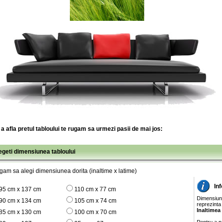
a afla pretul tabloului te rugam sa urmezi pasii de mai jos:
legeti dimensiunea tabloului
gam sa alegi dimensiunea dorita (inaltime x latime)
In
95 cm x 137 cm
110 cm x 77 cm
Dimensiunil
90 cm x 134 cm
105 cm x 74 cm
reprezinta
Inaltimea
85 cm x 130 cm
100 cm x 70 cm