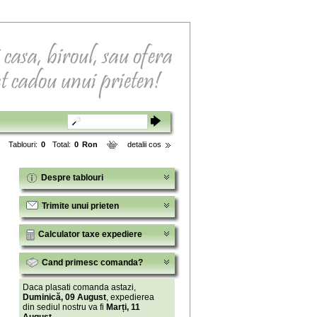
Tablouri:
0
Total:
0
Ron
detalii cos
Despre tablouri
Trimite unui prieten
Calculator taxe expediere
Cand primesc comanda?
Daca plasati comanda astazi,
Duminică, 09 August
, expedierea
din sediul nostru va fi
Marți, 11