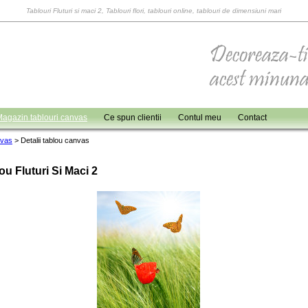
Tablouri Fluturi si maci 2, Tablouri flori, tablouri online, tablouri de dimensiuni mari
agazin tablouri canvas
Ce spun clientii
Contul meu
Contact
nvas
>
Detalii tablou canvas
ou Fluturi Si Maci 2