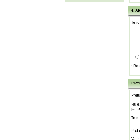
4. Al
Te ru
* Rec
Pretu
Pretu
Nu es
parte
Te ru
Pret 
Valo