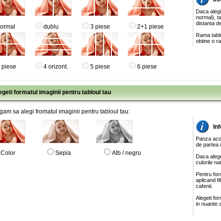
Daca alegi
normal), ta
distanta de
ormal
dublu
3 piese
2+1 piese
Rama tablo
obtine o ra
 piese
4 orizont.
5 piese
6 piese
egeti formatul imaginii pentru tabloul tau
gam sa alegi fromatul imaginii pentru tabloul tau:
In
Panza acop
de partea 
Color
Sepia
Alb / negru
Daca alege
culorile na
Pentru for
aplicand f
cafenii.
Alegeti fo
in nuante a