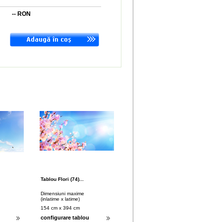
--
RON
Tablou Flori (74)...
Dimensiuni maxime
(inlatime x latime)
154 cm x 394 cm
configurare tablou