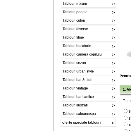
Tablouri masini
Tablouri people
Tablouri culori
Tablouri diverse
Tablouri filme
Tablouri bucatarie
Tablouri camera copilului
Tablouri sezon
Tablouri urban style
Pentru 
Tablouri bar & club
Tablouri vintage
1. A
Tablouri harti antice
Te ru
Tablouri ilustratii
1
Tablouri saloane/spa
1
oferte speciale tablouri
1