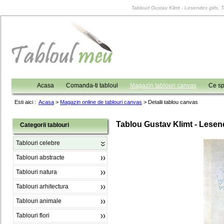
Tablouri Gustav Klimt - Lesendes girls, T
Acasa
Comanda-ti tabloul
Magazin tablouri canvas
Ce sp
Esti aici :
Acasa
>
Magazin online de tablouri canvas
>
Detalii tablou canvas
Tablou Gustav Klimt - Lesen
Categorii tablouri
Tablouri celebre
Tablouri abstracte
Tablouri natura
Tablouri arhitectura
Tablouri animale
Tablouri flori