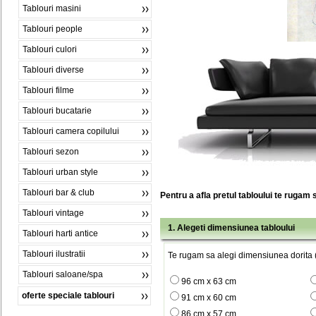
Tablouri masini
Tablouri people
Tablouri culori
Tablouri diverse
Tablouri filme
Tablouri bucatarie
Tablouri camera copilului
Tablouri sezon
Tablouri urban style
Tablouri bar & club
Pentru a afla pretul tabloului te rugam 
Tablouri vintage
1. Alegeti dimensiunea tabloului
Tablouri harti antice
Tablouri ilustratii
Te rugam sa alegi dimensiunea dorita (
Tablouri saloane/spa
96 cm x 63 cm
oferte speciale tablouri
91 cm x 60 cm
86 cm x 57 cm