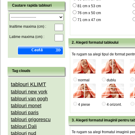
Cautare rapida tablouri
81 cm x 53 cm
76 cm x 50 cm
71 cm x 47 cm
Inaltime maxima (cm) :
Latime maxima (cm) :
2. Alegeti formatul tabloului
Te rugam sa alegi tipul de format pentru
Tag clouds
normal
dublu
tablouri KLIMT
tablouri new york
tablouri van gogh
4 piese
4 orizont.
tablouri monet
tablouri paris
tablouri grigorescu
3. Alegeti formatul imaginii pentru tab
tablouri Dali
Te rugam sa alegi fromatul imaginii pen
tablouri nud