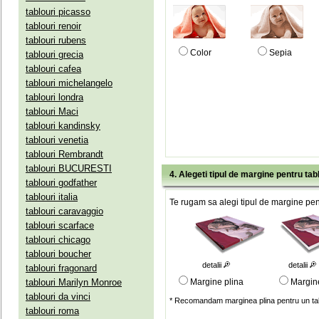
tablouri picasso
tablouri renoir
tablouri rubens
Color
Sepia
tablouri grecia
tablouri cafea
tablouri michelangelo
tablouri londra
tablouri Maci
tablouri kandinsky
tablouri venetia
tablouri Rembrandt
tablouri BUCURESTI
4. Alegeti tipul de margine pentru tab
tablouri godfather
tablouri italia
Te rugam sa alegi tipul de margine pent
tablouri caravaggio
tablouri scarface
tablouri chicago
tablouri boucher
detalii
detalii
tablouri fragonard
tablouri Marilyn Monroe
Margine plina
Margin
tablouri da vinci
* Recomandam marginea plina pentru un tab
tablouri roma