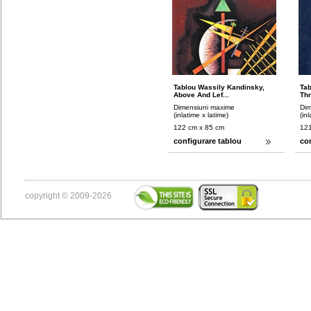
Tablou Wassily Kandinsky,
Tab
Above And Lef...
Thr
Dimensiuni maxime
Dim
(inlatime x latime)
(in
122 cm x 85 cm
121
configurare tablou
co
copyright © 2009-2026