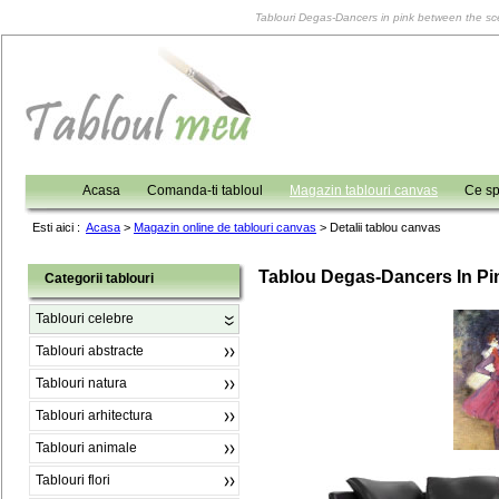
Tablouri Degas-Dancers in pink between the scen
Acasa
Comanda-ti tabloul
Magazin tablouri canvas
Ce sp
Esti aici :
Acasa
>
Magazin online de tablouri canvas
>
Detalii tablou canvas
Tablou Degas-Dancers In P
Categorii tablouri
Tablouri celebre
Tablouri abstracte
Tablouri natura
Tablouri arhitectura
Tablouri animale
Tablouri flori