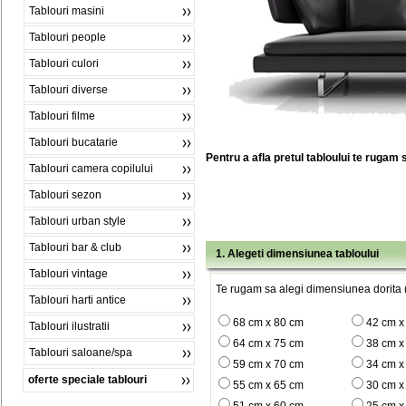
Tablouri masini
Tablouri people
Tablouri culori
Tablouri diverse
Tablouri filme
Tablouri bucatarie
Pentru a afla pretul tabloului te rugam 
Tablouri camera copilului
Tablouri sezon
Tablouri urban style
Tablouri bar & club
1. Alegeti dimensiunea tabloului
Tablouri vintage
Te rugam sa alegi dimensiunea dorita (
Tablouri harti antice
68 cm x 80 cm
42 cm x
Tablouri ilustratii
64 cm x 75 cm
38 cm x
Tablouri saloane/spa
59 cm x 70 cm
34 cm x
oferte speciale tablouri
55 cm x 65 cm
30 cm x