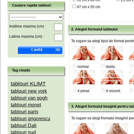
51 cm x 60 cm
25 cm x
Cautare rapida tablouri
47 cm x 55 cm
Inaltime maxima (cm) :
2. Alegeti formatul tabloului
Latime maxima (cm) :
Te rugam sa alegi tipul de format pentru
normal
dublu
Tag clouds
tablouri KLIMT
tablouri new york
4 piese
4 orizont.
tablouri van gogh
tablouri monet
3. Alegeti formatul imaginii pentru tab
tablouri paris
tablouri grigorescu
Te rugam sa alegi fromatul imaginii pen
tablouri Dali
tablouri nud