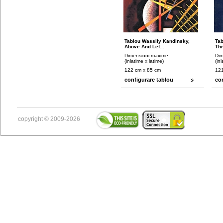
Tablou Wassily Kandinsky,
Tab
Above And Lef...
Thr
Dimensiuni maxime
Dim
(inlatime x latime)
(in
122 cm x 85 cm
121
configurare tablou
co
copyright © 2009-2026