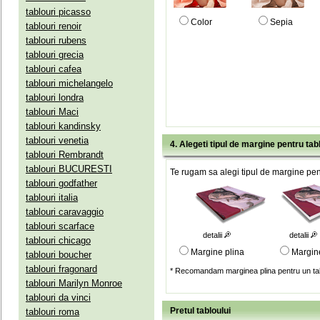
tablouri picasso
Color
Sepia
tablouri renoir
tablouri rubens
tablouri grecia
tablouri cafea
tablouri michelangelo
tablouri londra
tablouri Maci
tablouri kandinsky
tablouri venetia
4. Alegeti tipul de margine pentru tab
tablouri Rembrandt
tablouri BUCURESTI
Te rugam sa alegi tipul de margine pent
tablouri godfather
tablouri italia
tablouri caravaggio
tablouri scarface
detalii
detalii
tablouri chicago
Margine plina
Margin
tablouri boucher
tablouri fragonard
* Recomandam marginea plina pentru un tab
tablouri Marilyn Monroe
tablouri da vinci
Pretul tabloului
tablouri roma