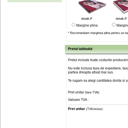
detalii
detalii
Margine plina
Margin
* Recomandam marginea plina pentru un tab
Pretul tabloului
Pretul include toate costurile produceri
Nu este inclusa taxa de expediere, taxa
partea dreapta afisat mai sus.
Te rugam sa alegi cantitatea dorita si 
Pret unitar
:
(fara TVA)
Valoare TVA
:
Pret unitar
:
(TVA inclus)