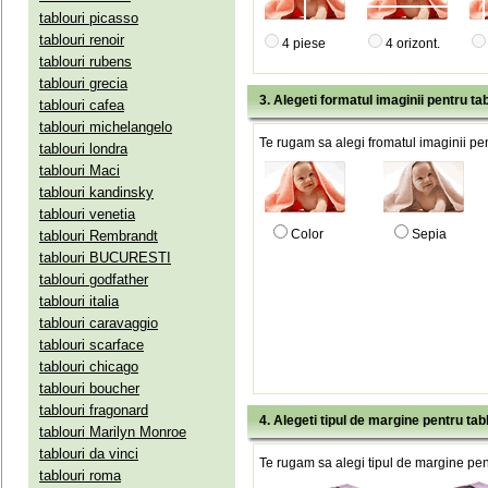
tablouri picasso
tablouri renoir
4 piese
4 orizont.
tablouri rubens
tablouri grecia
3. Alegeti formatul imaginii pentru tab
tablouri cafea
tablouri michelangelo
Te rugam sa alegi fromatul imaginii pen
tablouri londra
tablouri Maci
tablouri kandinsky
tablouri venetia
Color
Sepia
tablouri Rembrandt
tablouri BUCURESTI
tablouri godfather
tablouri italia
tablouri caravaggio
tablouri scarface
tablouri chicago
tablouri boucher
tablouri fragonard
4. Alegeti tipul de margine pentru tab
tablouri Marilyn Monroe
tablouri da vinci
Te rugam sa alegi tipul de margine pent
tablouri roma