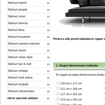
Tablouri masini
Tablouri people
Tablouri culori
Tablouri diverse
Tablouri filme
Tablouri bucatarie
Pentru a afla pretul tabloului te rugam 
Tablouri camera copilului
Tablouri sezon
Tablouri urban style
Tablouri bar & club
1. Alegeti dimensiunea tabloului
Tablouri vintage
Te rugam sa alegi dimensiunea dorita (
Tablouri harti antice
135 cm x 171 cm
Tablouri ilustratii
131 cm x 166 cm
Tablouri saloane/spa
127 cm x 161 cm
oferte speciale tablouri
123 cm x 156 cm