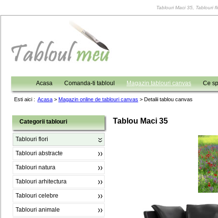
Tablouri Maci 35, Tablouri fl
Acasa
Comanda-ti tabloul
Magazin tablouri canvas
Ce sp
Esti aici :
Acasa
>
Magazin online de tablouri canvas
>
Detalii tablou canvas
Tablou Maci 35
Categorii tablouri
Tablouri flori
Tablouri abstracte
Tablouri natura
Tablouri arhitectura
Tablouri celebre
Tablouri animale