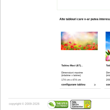
Alte tablouri care v-ar putea interes
Tablou Maci (67)...
Tab
Dimensiuni maxime
Dim
(inlatime x latime)
(in
174 cm x 474 cm
209
configurare tablou
co
copyright © 2009-2026