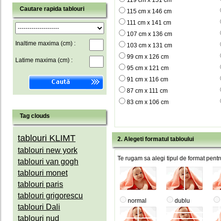
119 cm x 151 cm
Cautare rapida tablouri
115 cm x 146 cm
111 cm x 141 cm
107 cm x 136 cm
Inaltime maxima (cm) :
103 cm x 131 cm
99 cm x 126 cm
Latime maxima (cm) :
95 cm x 121 cm
91 cm x 116 cm
87 cm x 111 cm
83 cm x 106 cm
Tag clouds
tablouri KLIMT
2. Alegeti formatul tabloului
tablouri new york
Te rugam sa alegi tipul de format pentru
tablouri van gogh
tablouri monet
tablouri paris
tablouri grigorescu
normal
dublu
tablouri Dali
tablouri nud