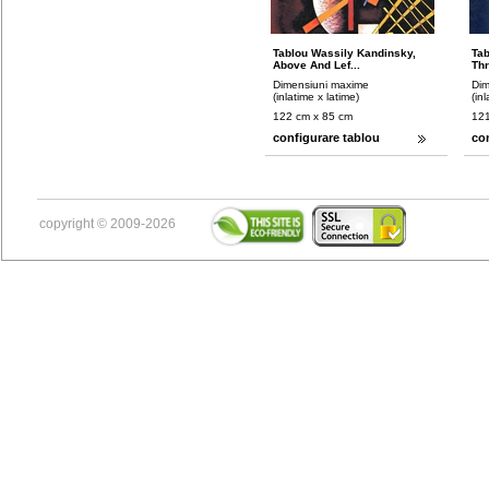
Tablou Wassily Kandinsky,
Tab
Above And Lef...
Thr
Dimensiuni maxime
Dim
(inlatime x latime)
(in
122 cm x 85 cm
121
configurare tablou
co
copyright © 2009-2026