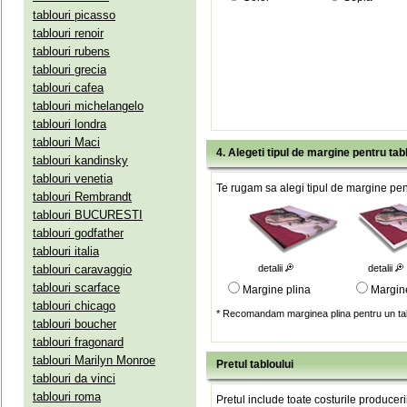
tablouri picasso
tablouri renoir
tablouri rubens
tablouri grecia
tablouri cafea
tablouri michelangelo
tablouri londra
tablouri Maci
4. Alegeti tipul de margine pentru tab
tablouri kandinsky
tablouri venetia
Te rugam sa alegi tipul de margine pent
tablouri Rembrandt
tablouri BUCURESTI
tablouri godfather
tablouri italia
tablouri caravaggio
detalii
detalii
tablouri scarface
Margine plina
Margin
tablouri chicago
* Recomandam marginea plina pentru un tab
tablouri boucher
tablouri fragonard
tablouri Marilyn Monroe
Pretul tabloului
tablouri da vinci
tablouri roma
Pretul include toate costurile produceri