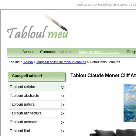
Tablouri claude monet cliff at fecamp, 1881,
Acasa
Comanda-ti tabloul
Magazin tablouri canvas
Ce sp
Esti aici :
Acasa
>
Magazin online de tablouri canvas
>
Detalii tablou canvas
Tablou Claude Monet Cliff A
Categorii tablouri
Tablouri celebre
Tablouri abstracte
Tablouri natura
Tablouri arhitectura
Tablouri animale
Tablouri flori