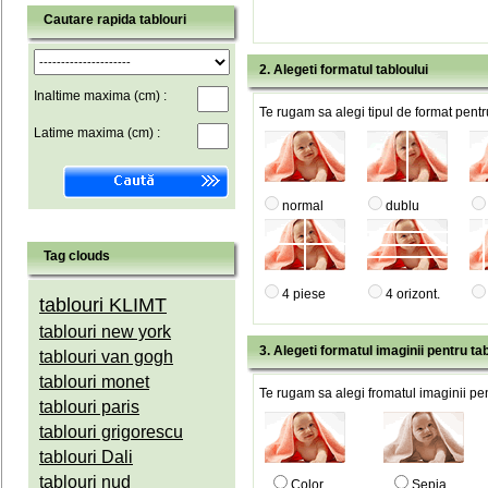
Cautare rapida tablouri
2. Alegeti formatul tabloului
Inaltime maxima (cm) :
Te rugam sa alegi tipul de format pentru
Latime maxima (cm) :
normal
dublu
Tag clouds
4 piese
4 orizont.
tablouri KLIMT
tablouri new york
3. Alegeti formatul imaginii pentru tab
tablouri van gogh
tablouri monet
Te rugam sa alegi fromatul imaginii pen
tablouri paris
tablouri grigorescu
tablouri Dali
tablouri nud
Color
Sepia