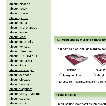
tablouri picasso
tablouri renoir
tablouri rubens
tablouri grecia
tablouri cafea
tablouri michelangelo
tablouri londra
tablouri Maci
4. Alegeti tipul de margine pentru tab
tablouri kandinsky
tablouri venetia
Te rugam sa alegi tipul de margine pent
tablouri Rembrandt
tablouri BUCURESTI
tablouri godfather
tablouri italia
tablouri caravaggio
detalii
detalii
tablouri scarface
Margine plina
Margin
tablouri chicago
* Recomandam marginea plina pentru un tab
tablouri boucher
tablouri fragonard
tablouri Marilyn Monroe
Pretul tabloului
tablouri da vinci
tablouri roma
Pretul include toate costurile produceri