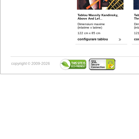
Tablou Wassily Kandinsky,
Tab
Above And Lef...
Thr
Dimensiuni maxime
Dim
(inlatime x latime)
(in
122 cm x 85 cm
121
configurare tablou
co
copyright © 2009-2026