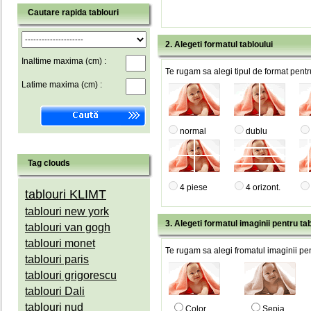
Cautare rapida tablouri
2. Alegeti formatul tabloului
Inaltime maxima (cm) :
Te rugam sa alegi tipul de format pentru
Latime maxima (cm) :
normal
dublu
Tag clouds
4 piese
4 orizont.
tablouri KLIMT
tablouri new york
3. Alegeti formatul imaginii pentru tab
tablouri van gogh
tablouri monet
Te rugam sa alegi fromatul imaginii pen
tablouri paris
tablouri grigorescu
tablouri Dali
tablouri nud
Color
Sepia