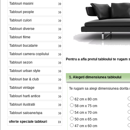
Tablouri masini
Tablouri people
Tablouri culori
Tablouri diverse
Tablouri filme
Tablouri bucatarie
Tablouri camera copilului
Pentru a afla pretul tabloului te rugam 
Tablouri sezon
Tablouri urban style
1. Alegeti dimensiunea tabloului
Tablouri bar & club
Tablouri vintage
Te rugam sa alegi dimensiunea dorita (
Tablouri harti antice
62 cm x 80 cm
Tablouri ilustratii
58 cm x 75 cm
54 cm x 70 cm
Tablouri saloane/spa
50 cm x 65 cm
oferte speciale tablouri
47 cm x 60 cm