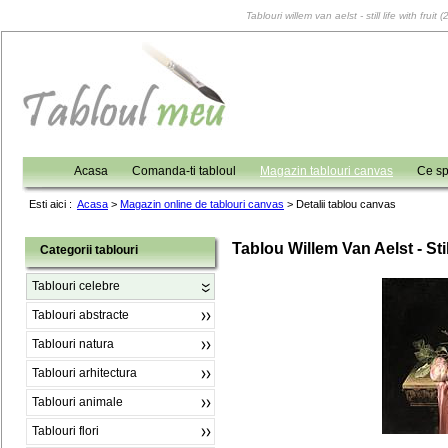
Tablouri willem van aelst - still life with frui
Acasa
Comanda-ti tabloul
Magazin tablouri canvas
Ce sp
Esti aici :
Acasa
>
Magazin online de tablouri canvas
>
Detalii tablou canvas
Tablou Willem Van Aelst - Still
Categorii tablouri
Tablouri celebre
Tablouri abstracte
Tablouri natura
Tablouri arhitectura
Tablouri animale
Tablouri flori