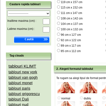
119 cm x 157 cm
Cautare rapida tablouri
115 cm x 152 cm
111 cm x 147 cm
108 cm x 142 cm
Inaltime maxima (cm) :
104 cm x 137 cm
Latime maxima (cm) :
100 cm x 132 cm
96 cm x 127 cm
92 cm x 122 cm
89 cm x 117 cm
85 cm x 112 cm
Tag clouds
tablouri KLIMT
2. Alegeti formatul tabloului
tablouri new york
tablouri van gogh
Te rugam sa alegi tipul de format pentru
tablouri monet
tablouri paris
tablouri grigorescu
normal
dublu
tablouri Dali
tablouri nud