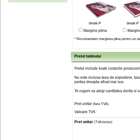
detalii
detalii
Margine plina
Margin
* Recomandam marginea plina pentru un tab
Pretul tabloului
Pretul include toate costurile produceri
Nu este inclusa taxa de expediere, taxa
partea dreapta afisat mai sus.
Te rugam sa alegi cantitatea dorita si 
Pret unitar
:
(fara TVA)
Valoare TVA
:
Pret unitar
:
(TVA inclus)