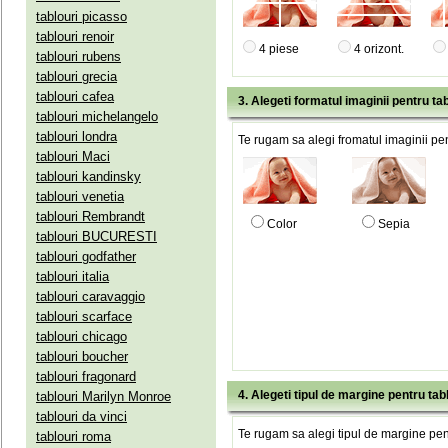
tablouri picasso
tablouri renoir
4 piese
4 orizont.
tablouri rubens
tablouri grecia
tablouri cafea
3. Alegeti formatul imaginii pentru tab
tablouri michelangelo
tablouri londra
Te rugam sa alegi fromatul imaginii pen
tablouri Maci
tablouri kandinsky
tablouri venetia
tablouri Rembrandt
Color
Sepia
tablouri BUCURESTI
tablouri godfather
tablouri italia
tablouri caravaggio
tablouri scarface
tablouri chicago
tablouri boucher
tablouri fragonard
4. Alegeti tipul de margine pentru tab
tablouri Marilyn Monroe
tablouri da vinci
Te rugam sa alegi tipul de margine pent
tablouri roma