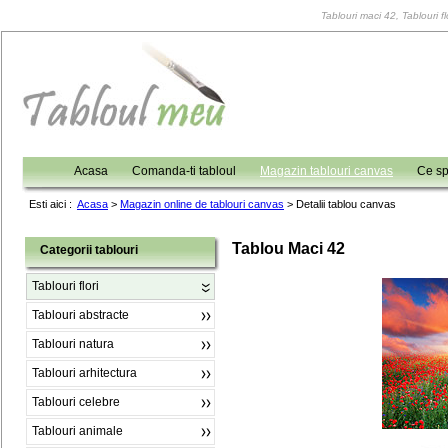
Tablouri maci 42, Tablouri fl
Acasa
Comanda-ti tabloul
Magazin tablouri canvas
Ce sp
Esti aici :
Acasa
>
Magazin online de tablouri canvas
>
Detalii tablou canvas
Tablou Maci 42
Categorii tablouri
Tablouri flori
Tablouri abstracte
Tablouri natura
Tablouri arhitectura
Tablouri celebre
Tablouri animale