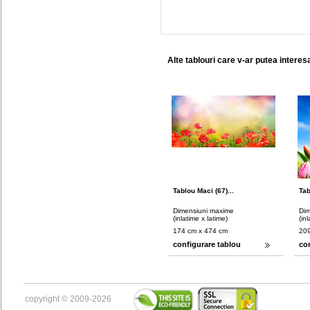
Alte tablouri care v-ar putea interes
Tablou Maci (67)...
Tab
Dimensiuni maxime
Dim
(inlatime x latime)
(in
174 cm x 474 cm
209
configurare tablou
co
copyright © 2009-2026