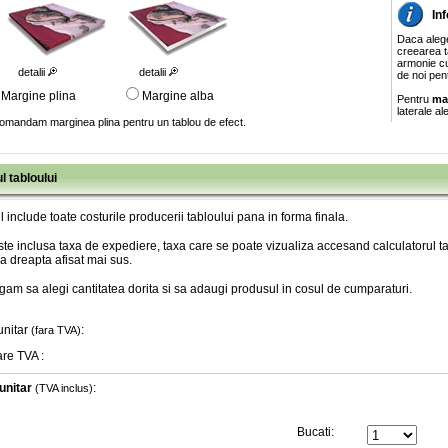
In
Daca aleg
creearea ta
armonie cu
detalii
detalii
de noi pen
Margine plina
Margine alba
Pentru
ma
laterale al
omandam marginea plina pentru un tablou de efect.
l tabloului
l include toate costurile producerii tabloului pana in forma finala
.
te inclusa taxa de expediere, taxa care se poate vizualiza accesand calculatorul ta
a dreapta afisat mai sus.
gam sa alegi cantitatea dorita si sa adaugi produsul in cosul de cumparaturi.
unitar
:
(fara TVA)
are TVA
:
unitar
:
(TVA inclus)
Bucati: