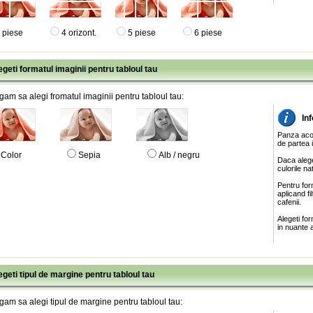
 piese
4 orizont.
5 piese
6 piese
egeti formatul imaginii pentru tabloul tau
gam sa alegi fromatul imaginii pentru tabloul tau:
In
Panza acop
de partea 
Color
Sepia
Alb / negru
Daca alege
culorile na
Pentru for
aplicand f
cafenii.
Alegeti fo
in nuante a
egeti tipul de margine pentru tabloul tau
gam sa alegi tipul de margine pentru tabloul tau: