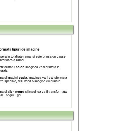
formatii tipuri de imagine
era in totalitate rama, si este prinsa cu capse
interioara a ramei.
ti formatul
color
, imaginea va fi printata in
turale.
matul imaginii
sepia
, imaginea va fi transformata
iltre speciale, rezultand o imagine cu nunate
rmatul
alb - negru
si imaginea va fi transformata
lb - negru - gri.