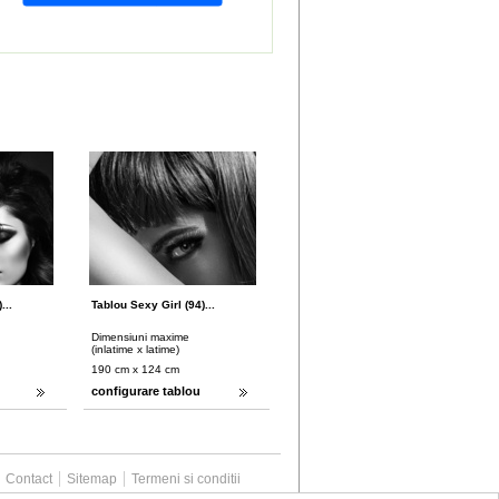
...
Tablou Sexy Girl (94)...
Dimensiuni maxime
(inlatime x latime)
190 cm x 124 cm
configurare tablou
Contact
Sitemap
Termeni si conditii