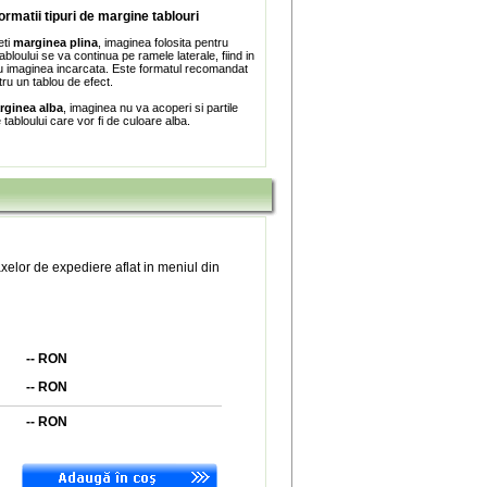
formatii tipuri de margine tablouri
eti
marginea plina
, imaginea folosita pentru
bloului se va continua pe ramele laterale, fiind in
 imaginea incarcata. Este formatul recomandat
tru un tablou de efect.
rginea alba
, imaginea nu va acoperi si partile
e tabloului care vor fi de culoare alba.
xelor de expediere aflat in meniul din
--
RON
--
RON
--
RON