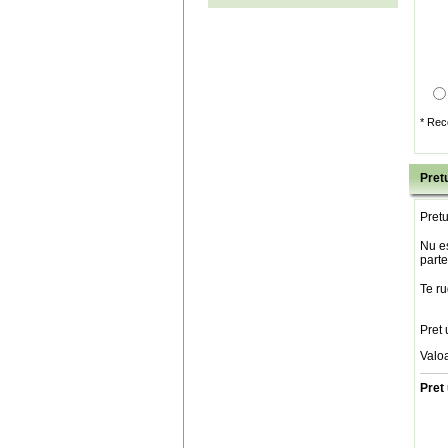
* Rec
Pretu
Pretu
Nu es
parte
Te ru
Pret 
Valo
Pret 