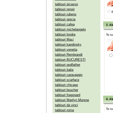
tablouri picasso
tablouri renoir
4
tablouri rubens
tablouri grecia
tablouri cafea
3. Al
tablouri michelangelo
tablouri londra
Te ru
tablouri Maci
tablouri kandinsky
tablouri venetia
tablouri Rembrandt
tablouri BUCURESTI
tablouri godfather
tablouri italia
tablouri caravaggio
tablouri scarface
tablouri chicago
tablouri boucher
tablouri fragonard
4. Al
tablouri Marilyn Monroe
tablouri da vinci
Te ru
tablouri roma