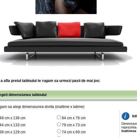
a afla pretul tabloului te rugam sa urmezi pasii de mai jos:
legeti dimensiunea tabloului
gam sa alegi dimensiunea dorita (inaltime x latime)
In
49 cm x 138 cm
84 cm x 78 cm
Dimensiunil
44 cm x 133 cm
79 cm x 73 cm
reprezinta
Inaltimea
39 cm x 129 cm
74 cm x 69 cm