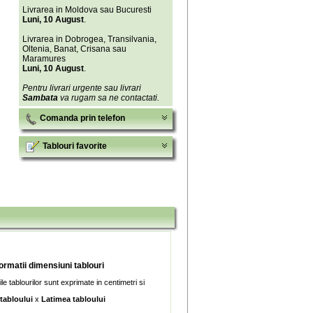
Livrarea in Moldova sau Bucuresti
Luni, 10 August
.
Livrarea in Dobrogea, Transilvania,
Oltenia, Banat, Crisana sau
Maramures
Luni, 10 August
.
Pentru livrari urgente sau livrari
Sambata
va rugam sa ne contactati.
Comanda prin telefon
Tablouri favorite
formatii dimensiuni tablouri
e tablourilor sunt exprimate in centimetri si
 tabloului
x
Latimea tabloului