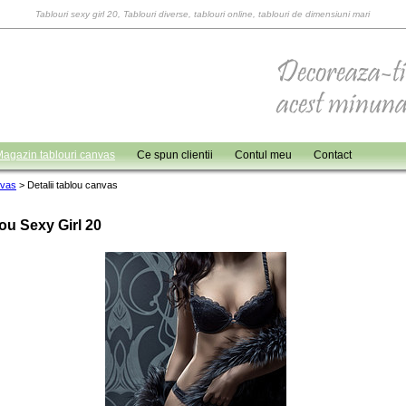
Tablouri sexy girl 20, Tablouri diverse, tablouri online, tablouri de dimensiuni mari
agazin tablouri canvas
Ce spun clientii
Contul meu
Contact
nvas
>
Detalii tablou canvas
ou Sexy Girl 20