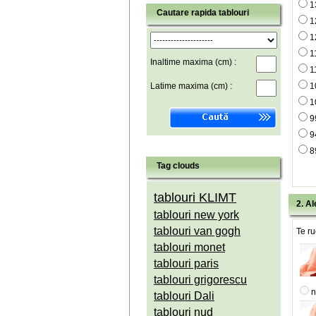
1
Cautare rapida tablouri
1
1
1
Inaltime maxima (cm) :
1
Latime maxima (cm) :
1
1
9
9
8
Tag clouds
tablouri KLIMT
2. Al
tablouri new york
tablouri van gogh
Te ru
tablouri monet
tablouri paris
tablouri grigorescu
n
tablouri Dali
tablouri nud