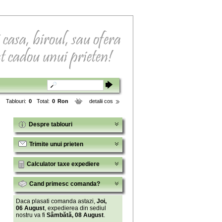
Tablouri:
0
Total:
0
Ron
detalii cos
Despre tablouri
Trimite unui prieten
Calculator taxe expediere
Cand primesc comanda?
Daca plasati comanda astazi,
Joi,
06 August
, expedierea din sediul
nostru va fi
Sâmbătă, 08 August
.