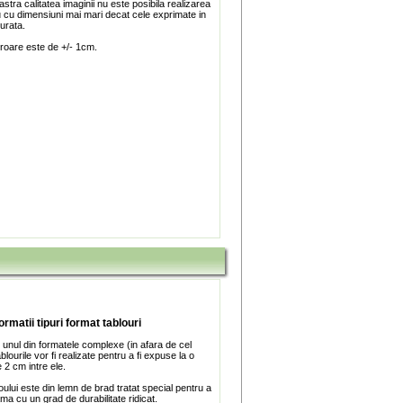
stra calitatea imaginii nu este posibila realizarea
u cu dimensiuni mai mari decat cele exprimate in
turata.
roare este de +/- 1cm.
ormatii tipuri format tablouri
 unul din formatele complexe (in afara de cel
blourile vor fi realizate pentru a fi expuse la o
 2 cm intre ele.
ului este din lemn de brad tratat special pentru a
ma cu un grad de durabilitate ridicat.