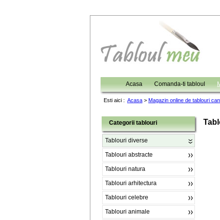
Acasa
Comanda-ti tabloul
M
Esti aici :
Acasa
>
Magazin online de tablouri ca
Tabl
Categorii tablouri
Tablouri diverse
Tablouri abstracte
Tablouri natura
Tablouri arhitectura
Tablouri celebre
Tablouri animale