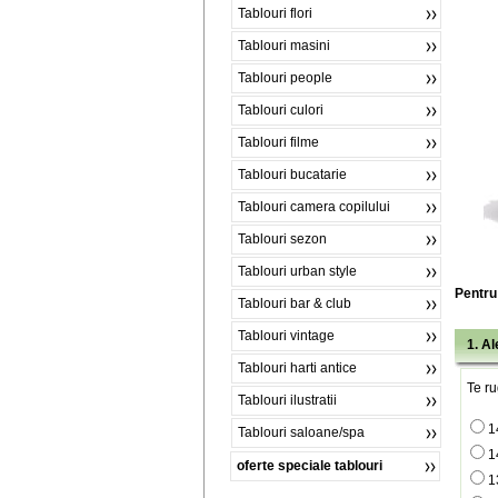
Tablouri flori
Tablouri masini
Tablouri people
Tablouri culori
Tablouri filme
Tablouri bucatarie
Tablouri camera copilului
Tablouri sezon
Tablouri urban style
Pentru 
Tablouri bar & club
Tablouri vintage
1. A
Tablouri harti antice
Te ru
Tablouri ilustratii
1
Tablouri saloane/spa
1
oferte speciale tablouri
1