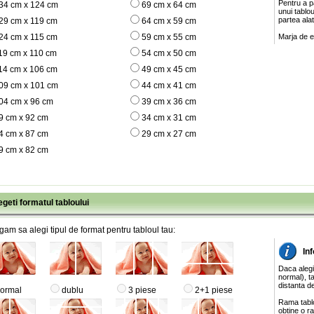
Pentru a pa
34 cm x 124 cm
69 cm x 64 cm
unui tablo
partea ala
29 cm x 119 cm
64 cm x 59 cm
24 cm x 115 cm
59 cm x 55 cm
Marja de e
19 cm x 110 cm
54 cm x 50 cm
14 cm x 106 cm
49 cm x 45 cm
09 cm x 101 cm
44 cm x 41 cm
04 cm x 96 cm
39 cm x 36 cm
9 cm x 92 cm
34 cm x 31 cm
4 cm x 87 cm
29 cm x 27 cm
9 cm x 82 cm
egeti formatul tabloului
gam sa alegi tipul de format pentru tabloul tau:
Inf
Daca alegi
normal), ta
distanta de
ormal
dublu
3 piese
2+1 piese
Rama tablo
obtine o ra