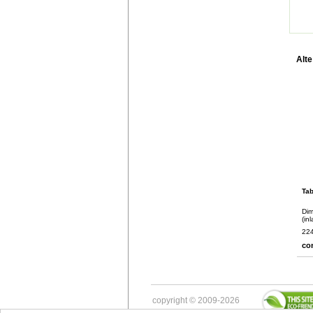
Alte
Tab
Dim
(in
224
co
copyright © 2009-2026