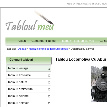
Tablouri locomotiva cu abur (8), Tablo
Acasa
Comanda-ti tabloul
Magazin tablouri canvas
Ce sp
Esti aici :
Acasa
>
Magazin online de tablouri canvas
>
Detalii tablou canvas
Tablou Locomotiva Cu Abur 
Categorii tablouri
Tablouri vintage
Tablouri abstracte
Tablouri natura
Tablouri arhitectura
Tablouri celebre
Tablouri animale