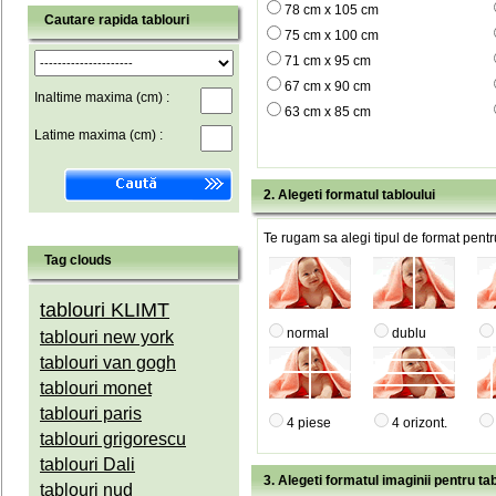
78 cm x 105 cm
Cautare rapida tablouri
75 cm x 100 cm
71 cm x 95 cm
67 cm x 90 cm
Inaltime maxima (cm) :
63 cm x 85 cm
Latime maxima (cm) :
2. Alegeti formatul tabloului
Te rugam sa alegi tipul de format pentru
Tag clouds
tablouri KLIMT
normal
dublu
tablouri new york
tablouri van gogh
tablouri monet
tablouri paris
4 piese
4 orizont.
tablouri grigorescu
tablouri Dali
3. Alegeti formatul imaginii pentru tab
tablouri nud