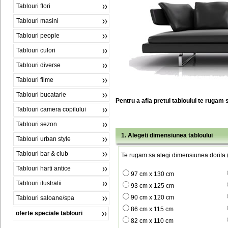
Tablouri flori
Tablouri masini
Tablouri people
Tablouri culori
Tablouri diverse
Tablouri filme
Tablouri bucatarie
Pentru a afla pretul tabloului te rugam 
Tablouri camera copilului
Tablouri sezon
1. Alegeti dimensiunea tabloului
Tablouri urban style
Tablouri bar & club
Te rugam sa alegi dimensiunea dorita (
Tablouri harti antice
97 cm x 130 cm
Tablouri ilustratii
93 cm x 125 cm
90 cm x 120 cm
Tablouri saloane/spa
86 cm x 115 cm
oferte speciale tablouri
82 cm x 110 cm