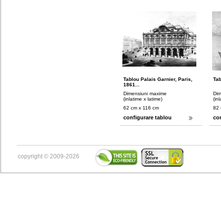
Tablou Palais Garnier, Paris,
Tab
1861...
Dimensiuni maxime
Dim
(inlatime x latime)
(in
62 cm x 116 cm
82 
configurare tablou
co
copyright © 2009-2026