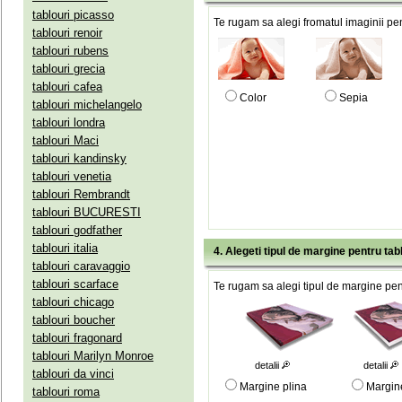
tablouri picasso
Te rugam sa alegi fromatul imaginii pen
tablouri renoir
tablouri rubens
tablouri grecia
tablouri cafea
Color
Sepia
tablouri michelangelo
tablouri londra
tablouri Maci
tablouri kandinsky
tablouri venetia
tablouri Rembrandt
tablouri BUCURESTI
tablouri godfather
tablouri italia
4. Alegeti tipul de margine pentru tab
tablouri caravaggio
tablouri scarface
Te rugam sa alegi tipul de margine pent
tablouri chicago
tablouri boucher
tablouri fragonard
tablouri Marilyn Monroe
detalii
detalii
tablouri da vinci
Margine plina
Margin
tablouri roma