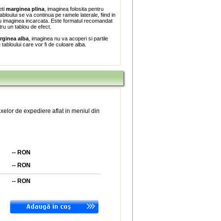
eti
marginea plina
, imaginea folosita pentru
bloului se va continua pe ramele laterale, fiind in
 imaginea incarcata. Este formatul recomandat
tru un tablou de efect.
rginea alba
, imaginea nu va acoperi si partile
e tabloului care vor fi de culoare alba.
xelor de expediere aflat in meniul din
--
RON
--
RON
--
RON