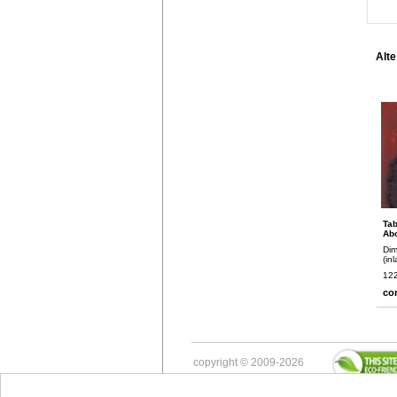
Alte
Tab
Abo
Dim
(in
122
co
copyright © 2009-2026