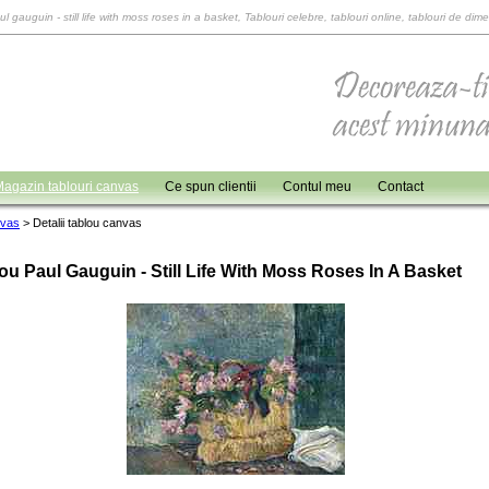
ul gauguin - still life with moss roses in a basket, Tablouri celebre, tablouri online, tablouri de dim
agazin tablouri canvas
Ce spun clientii
Contul meu
Contact
nvas
>
Detalii tablou canvas
ou Paul Gauguin - Still Life With Moss Roses In A Basket