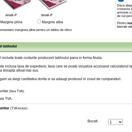
Daca aleg
creearea ta
armonie cu
detalii
detalii
de noi pen
Margine plina
Margine alba
Pentru
ma
laterale al
omandam marginea plina pentru un tablou de efect.
l tabloului
l include toate costurile producerii tabloului pana in forma finala
.
te inclusa taxa de expediere, taxa care se poate vizualiza accesand calculatorul ta
a dreapta afisat mai sus.
gam sa alegi cantitatea dorita si sa adaugi produsul in cosul de cumparaturi.
unitar
:
(fara TVA)
are TVA
:
unitar
:
(TVA inclus)
Bucati: