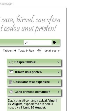
ensiuni mari
Tablouri:
0
Total:
0
Ron
detalii cos
Despre tablouri
Trimite unui prieten
Calculator taxe expediere
Cand primesc comanda?
Daca plasati comanda astazi,
Vineri,
07 August
, expedierea din sediul
nostru va fi
Luni, 10 August
.