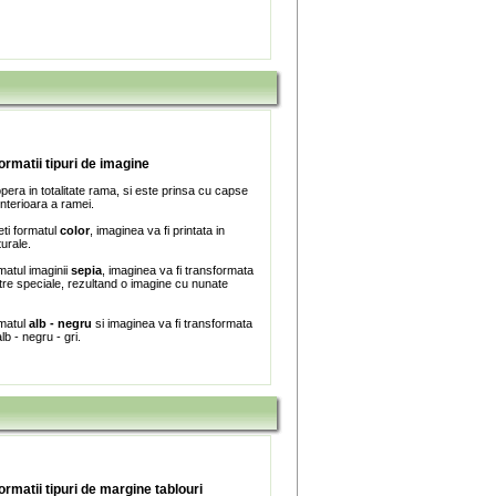
formatii tipuri de imagine
era in totalitate rama, si este prinsa cu capse
interioara a ramei.
ti formatul
color
, imaginea va fi printata in
turale.
matul imaginii
sepia
, imaginea va fi transformata
iltre speciale, rezultand o imagine cu nunate
rmatul
alb - negru
si imaginea va fi transformata
lb - negru - gri.
formatii tipuri de margine tablouri