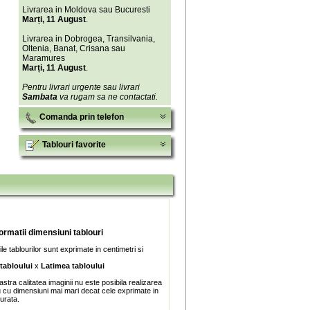
Livrarea in Moldova sau Bucuresti
Marți, 11 August
.
Livrarea in Dobrogea, Transilvania,
Oltenia, Banat, Crisana sau
Maramures
Marți, 11 August
.
Pentru livrari urgente sau livrari
Sambata
va rugam sa ne contactati.
Comanda prin telefon
Tablouri favorite
formatii dimensiuni tablouri
e tablourilor sunt exprimate in centimetri si
 tabloului
x
Latimea tabloului
stra calitatea imaginii nu este posibila realizarea
u cu dimensiuni mai mari decat cele exprimate in
turata.