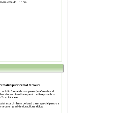
roare este de +/- 1cm.
ormatii tipuri format tablouri
 unul din formatele complexe (in afara de cel
blourile vor fi realizate pentru a fi expuse la o
 2 cm intre ele.
ului este din lemn de brad tratat special pentru a
ma cu un grad de durabilitate ridicat.