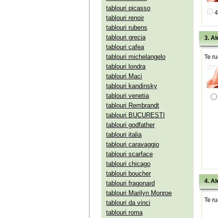
tablouri picasso
4
tablouri renoir
tablouri rubens
tablouri grecia
3. Al
tablouri cafea
tablouri michelangelo
Te ru
tablouri londra
tablouri Maci
tablouri kandinsky
tablouri venetia
tablouri Rembrandt
tablouri BUCURESTI
tablouri godfather
tablouri italia
tablouri caravaggio
tablouri scarface
tablouri chicago
tablouri boucher
4. Al
tablouri fragonard
tablouri Marilyn Monroe
Te ru
tablouri da vinci
tablouri roma