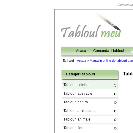
Tablouri pa
Acasa
Comanda-ti tabloul
M
Esti aici :
Acasa
>
Magazin online de tablouri ca
Tabl
Categorii tablouri
Tablouri celebre
Tablouri abstracte
Tablouri natura
Tablouri arhitectura
Tablouri animale
Tablouri flori