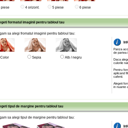
 piese
4 orizont.
5 piese
6 piese
egeti formatul imaginii pentru tabloul tau
gam sa alegi fromatul imaginii pentru tabloul tau:
In
Panza acop
de partea 
Color
Sepia
Alb / negru
Daca alege
culorile na
Pentru for
aplicand f
cafenii.
Alegeti fo
in nuante a
egeti tipul de margine pentru tabloul tau
gam sa alegi tipul de margine pentru tabloul tau:
In