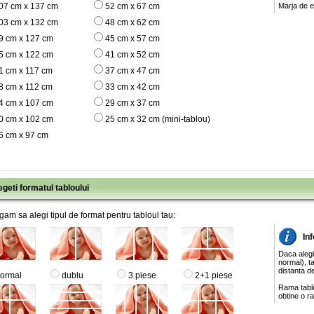
07 cm x 137 cm
52 cm x 67 cm
Marja de e
03 cm x 132 cm
48 cm x 62 cm
9 cm x 127 cm
45 cm x 57 cm
5 cm x 122 cm
41 cm x 52 cm
1 cm x 117 cm
37 cm x 47 cm
8 cm x 112 cm
33 cm x 42 cm
4 cm x 107 cm
29 cm x 37 cm
0 cm x 102 cm
25 cm x 32 cm (mini-tablou)
6 cm x 97 cm
egeti formatul tabloului
gam sa alegi tipul de format pentru tabloul tau:
Inf
Daca alegi
normal), ta
distanta de
ormal
dublu
3 piese
2+1 piese
Rama tablo
obtine o ra