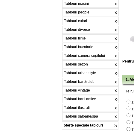
Tablouri masini
Tablouri people
Tablouri culori
Tablouri diverse
Tablouri filme
Tablouri bucatarie
Tablouri camera copilului
Pentru 
Tablouri sezon
Tablouri urban style
1. A
Tablouri bar & club
Tablouri vintage
Te ru
Tablouri harti antice
1
Tablouri ilustratii
1
1
Tablouri saloane/spa
1
oferte speciale tablouri
1