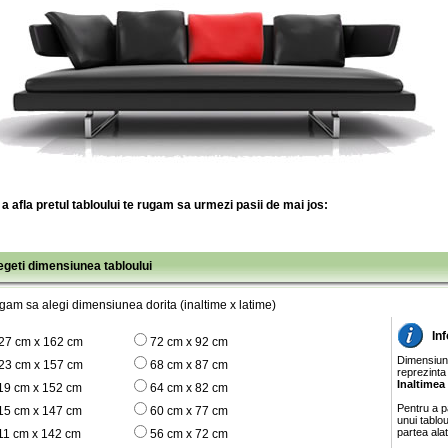
a afla pretul tabloului te rugam sa urmezi pasii de mai jos:
legeti dimensiunea tabloului
gam sa alegi dimensiunea dorita (inaltime x latime)
In
27 cm x 162 cm
72 cm x 92 cm
Dimensiunil
23 cm x 157 cm
68 cm x 87 cm
reprezinta
Inaltimea
19 cm x 152 cm
64 cm x 82 cm
Pentru a pa
15 cm x 147 cm
60 cm x 77 cm
unui tablo
partea ala
11 cm x 142 cm
56 cm x 72 cm