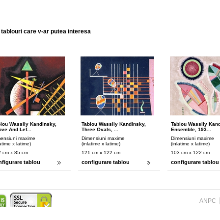
 tablouri care v-ar putea interesa
lou Wassily Kandinsky,
Tablou Wassily Kandinsky,
Tablou Wassily Kand
ve And Lef...
Three Ovals, ...
Ensemble, 193...
ensiuni maxime
Dimensiuni maxime
Dimensiuni maxime
latime x latime)
(inlatime x latime)
(inlatime x latime)
 cm x 85 cm
121 cm x 122 cm
103 cm x 122 cm
nfigurare tablou
configurare tablou
configurare tablou
ANPC