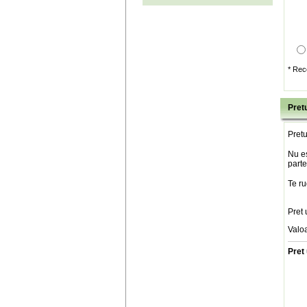
* Rec
Pretu
Pretu
Nu es
parte
Te ru
Pret 
Valo
Pret 