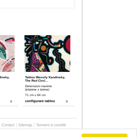
insky,
Tablou Wassily Kandinsky,
The Red Circl...
Dimensiuni maxime
(inlatime x latime)
71 cm x 94 cm
configurare tablou
Contact
Sitemap
Termeni si conditii