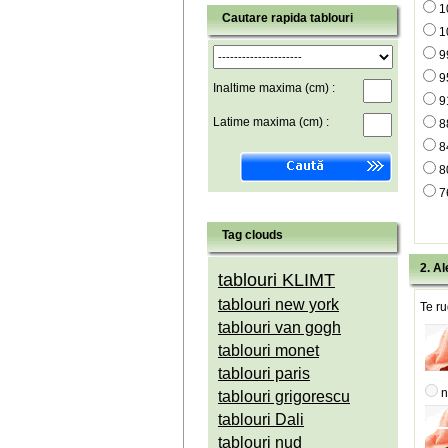
1
Cautare rapida tablouri
1
9
9
Inaltime maxima (cm) :
9
Latime maxima (cm) :
8
8
8
7
Tag clouds
2. Al
tablouri KLIMT
tablouri new york
Te ru
tablouri van gogh
tablouri monet
tablouri paris
n
tablouri grigorescu
tablouri Dali
tablouri nud