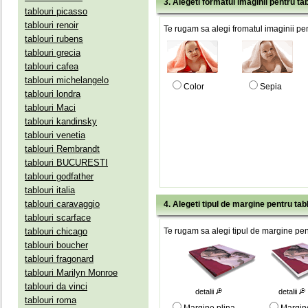
3. Alegeti formatul imaginii pentru tab
tablouri picasso
tablouri renoir
Te rugam sa alegi fromatul imaginii pen
tablouri rubens
tablouri grecia
tablouri cafea
tablouri michelangelo
Color
Sepia
tablouri londra
tablouri Maci
tablouri kandinsky
tablouri venetia
tablouri Rembrandt
tablouri BUCURESTI
tablouri godfather
tablouri italia
tablouri caravaggio
4. Alegeti tipul de margine pentru tab
tablouri scarface
tablouri chicago
Te rugam sa alegi tipul de margine pent
tablouri boucher
tablouri fragonard
tablouri Marilyn Monroe
tablouri da vinci
detalii
detalii
tablouri roma