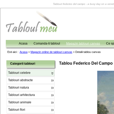
Tablouri federico del campo - a busy day on a veneti
Acasa
Comanda-ti tabloul
Magazin tablouri canvas
Ce sp
Esti aici :
Acasa
>
Magazin online de tablouri canvas
>
Detalii tablou canvas
Tablou Federico Del Campo 
Categorii tablouri
Tablouri celebre
Tablouri abstracte
Tablouri natura
Tablouri arhitectura
Tablouri animale
Tablouri flori