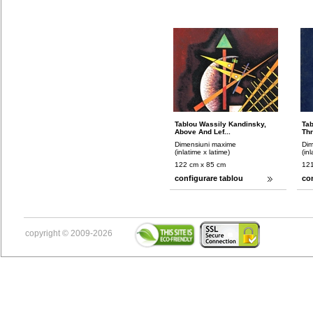
Tablou Wassily Kandinsky,
Tab
Above And Lef...
Thr
Dimensiuni maxime
Dim
(inlatime x latime)
(in
122 cm x 85 cm
121
configurare tablou
co
copyright © 2009-2026