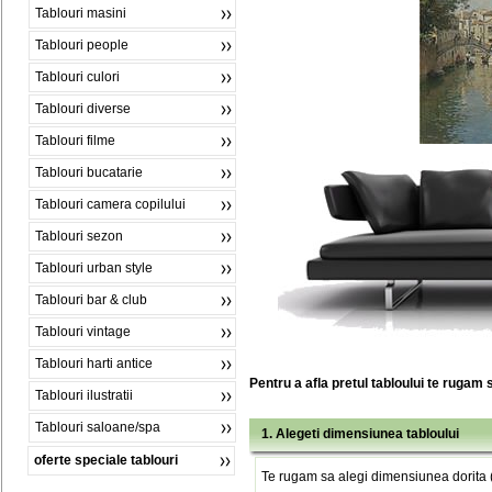
Tablouri masini
Tablouri people
Tablouri culori
Tablouri diverse
Tablouri filme
Tablouri bucatarie
Tablouri camera copilului
Tablouri sezon
Tablouri urban style
Tablouri bar & club
Tablouri vintage
Tablouri harti antice
Pentru a afla pretul tabloului te rugam 
Tablouri ilustratii
Tablouri saloane/spa
1. Alegeti dimensiunea tabloului
oferte speciale tablouri
Te rugam sa alegi dimensiunea dorita (