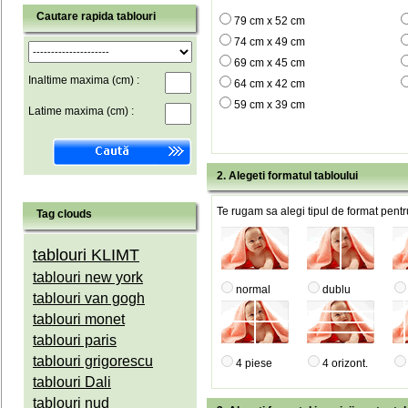
Cautare rapida tablouri
79 cm x 52 cm
74 cm x 49 cm
69 cm x 45 cm
Inaltime maxima (cm) :
64 cm x 42 cm
59 cm x 39 cm
Latime maxima (cm) :
2. Alegeti formatul tabloului
Te rugam sa alegi tipul de format pentru
Tag clouds
tablouri KLIMT
tablouri new york
normal
dublu
tablouri van gogh
tablouri monet
tablouri paris
tablouri grigorescu
4 piese
4 orizont.
tablouri Dali
tablouri nud