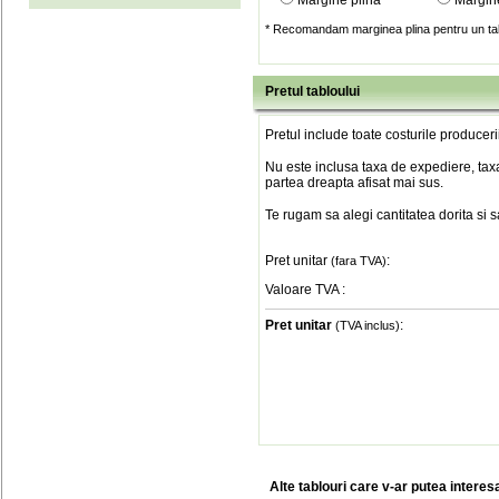
Margine plina
Margin
* Recomandam marginea plina pentru un tab
Pretul tabloului
Pretul include toate costurile produceri
Nu este inclusa taxa de expediere, taxa
partea dreapta afisat mai sus.
Te rugam sa alegi cantitatea dorita si 
Pret unitar
:
(fara TVA)
Valoare TVA
:
Pret unitar
:
(TVA inclus)
Alte tablouri care v-ar putea interes