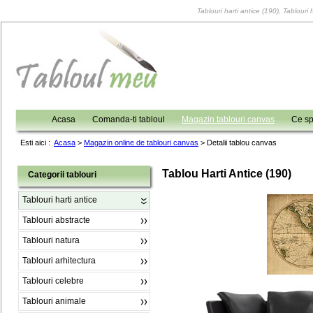
Tablouri harti antice (190), Tablouri 
Acasa
Comanda-ti tabloul
Magazin tablouri canvas
Ce sp
Esti aici :
Acasa
>
Magazin online de tablouri canvas
>
Detalii tablou canvas
Tablou Harti Antice (190)
Categorii tablouri
Tablouri harti antice
Tablouri abstracte
Tablouri natura
Tablouri arhitectura
Tablouri celebre
Tablouri animale