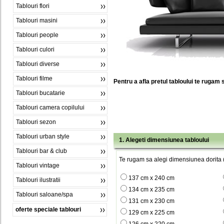
Tablouri flori
Tablouri masini
Tablouri people
Tablouri culori
Tablouri diverse
Tablouri filme
Pentru a afla pretul tabloului te rugam 
Tablouri bucatarie
Tablouri camera copilului
Tablouri sezon
Tablouri urban style
1. Alegeti dimensiunea tabloului
Tablouri bar & club
Te rugam sa alegi dimensiunea dorita (
Tablouri vintage
137 cm x 240 cm
Tablouri ilustratii
134 cm x 235 cm
Tablouri saloane/spa
131 cm x 230 cm
oferte speciale tablouri
129 cm x 225 cm