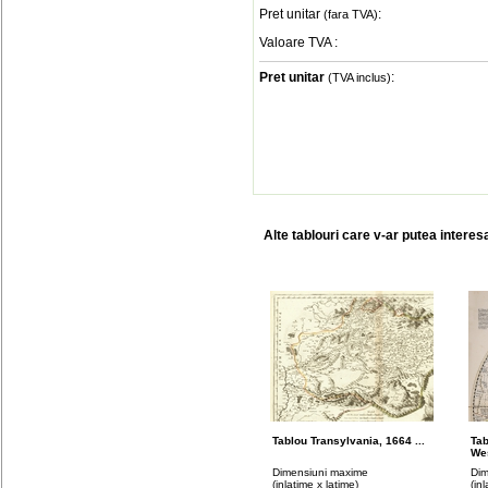
Pret unitar
:
(fara TVA)
Valoare TVA
:
Pret unitar
:
(TVA inclus)
Alte tablouri care v-ar putea interes
Tablou Transylvania, 1664 ...
Ta
Wes
Dimensiuni maxime
Dim
(inlatime x latime)
(in