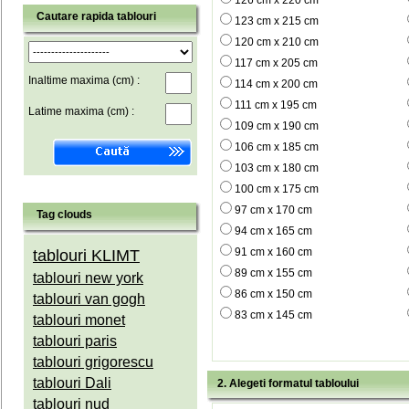
126 cm x 220 cm
Cautare rapida tablouri
123 cm x 215 cm
120 cm x 210 cm
117 cm x 205 cm
Inaltime maxima (cm) :
114 cm x 200 cm
111 cm x 195 cm
Latime maxima (cm) :
109 cm x 190 cm
106 cm x 185 cm
103 cm x 180 cm
100 cm x 175 cm
97 cm x 170 cm
Tag clouds
94 cm x 165 cm
91 cm x 160 cm
tablouri KLIMT
89 cm x 155 cm
tablouri new york
86 cm x 150 cm
tablouri van gogh
83 cm x 145 cm
tablouri monet
tablouri paris
tablouri grigorescu
tablouri Dali
2. Alegeti formatul tabloului
tablouri nud