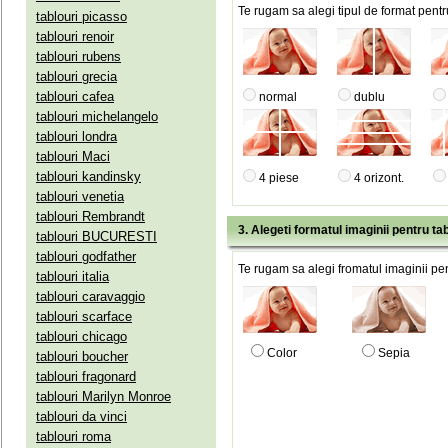
Te rugam sa alegi tipul de format pentru
tablouri picasso
tablouri renoir
tablouri rubens
tablouri grecia
tablouri cafea
normal
dublu
tablouri michelangelo
tablouri londra
tablouri Maci
tablouri kandinsky
4 piese
4 orizont.
tablouri venetia
tablouri Rembrandt
3. Alegeti formatul imaginii pentru tab
tablouri BUCURESTI
tablouri godfather
Te rugam sa alegi fromatul imaginii pen
tablouri italia
tablouri caravaggio
tablouri scarface
tablouri chicago
Color
Sepia
tablouri boucher
tablouri fragonard
tablouri Marilyn Monroe
tablouri da vinci
tablouri roma