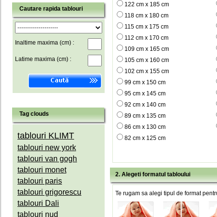
122 cm x 185 cm
Cautare rapida tablouri
118 cm x 180 cm
115 cm x 175 cm
112 cm x 170 cm
Inaltime maxima (cm) :
109 cm x 165 cm
Latime maxima (cm) :
105 cm x 160 cm
102 cm x 155 cm
99 cm x 150 cm
95 cm x 145 cm
92 cm x 140 cm
Tag clouds
89 cm x 135 cm
86 cm x 130 cm
tablouri KLIMT
82 cm x 125 cm
tablouri new york
tablouri van gogh
tablouri monet
2. Alegeti formatul tabloului
tablouri paris
tablouri grigorescu
Te rugam sa alegi tipul de format pentru
tablouri Dali
tablouri nud