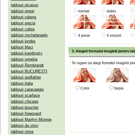
tablouri picasso
tablouri renoir
normal
dublu
tablouri rubens
tablouri grecia
tablouri cafea
tablouri michelangelo
4 piese
4 orizont.
tablouri londra
tablouri Maci
3. Alegeti formatul imaginii pentru tab
tablouri kandinsky
tablouri venetia
Te rugam sa alegi fromatul imaginii pen
tablouri Rembrandt
tablouri BUCURESTI
tablouri godfather
tablouri italia
Color
Sepia
tablouri caravaggio
tablouri scarface
tablouri chicago
tablouri boucher
tablouri fragonard
tablouri Marilyn Monroe
tablouri da vinci
tablouri roma