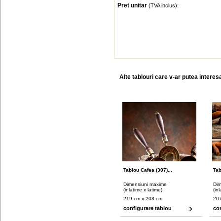
Pret unitar
:
(TVA inclus)
Alte tablouri care v-ar putea interes
Tablou Cafea (307)...
Tab
Dimensiuni maxime
Dim
(inlatime x latime)
(in
219 cm x 208 cm
207
configurare tablou
co