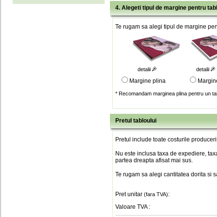
4. Alegeti tipul de margine pentru tab
Te rugam sa alegi tipul de margine pent
detalii
detalii
Margine plina
Margin
* Recomandam marginea plina pentru un tab
Pretul tabloului
Pretul include toate costurile produceri
Nu este inclusa taxa de expediere, taxa
partea dreapta afisat mai sus.
Te rugam sa alegi cantitatea dorita si 
Pret unitar
:
(fara TVA)
Valoare TVA
: