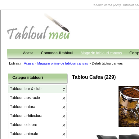
Tablouri cafea (229), Tablouri bar
Acasa
Comanda-ti tabloul
Magazin tablouri canvas
Ce sp
Esti aici :
Acasa
>
Magazin online de tablouri canvas
>
Detalii tablou canvas
Tablou Cafea (229)
Categorii tablouri
Tablouri bar & club
Tablouri abstracte
Tablouri natura
Tablouri arhitectura
Tablouri celebre
Tablouri animale