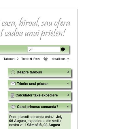
Tablouri:
0
Total:
0
Ron
detalii cos
Despre tablouri
Trimite unui prieten
Calculator taxe expediere
Cand primesc comanda?
Daca plasati comanda astazi,
Joi,
06 August
, expedierea din sediul
nostru va fi
Sâmbătă, 08 August
.