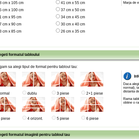
8 cm x 105 cm
41 cm x 55 cm
Marja de e
5 cm x 100 cm
37 cm x 50 cm
1 cm x 95 cm
34 cm x 45 cm
7 cm x 90 cm
30 cm x 40 cm
3 cm x 85 cm
26 cm x 35 cm
egeti formatul tabloului
gam sa alegi tipul de format pentru tabloul tau:
Inf
Daca alegi
normal), ta
distanta de
ormal
dublu
3 piese
2+1 piese
Rama tablo
obtine o ra
 piese
4 orizont.
5 piese
6 piese
egeti formatul imaginii pentru tabloul tau