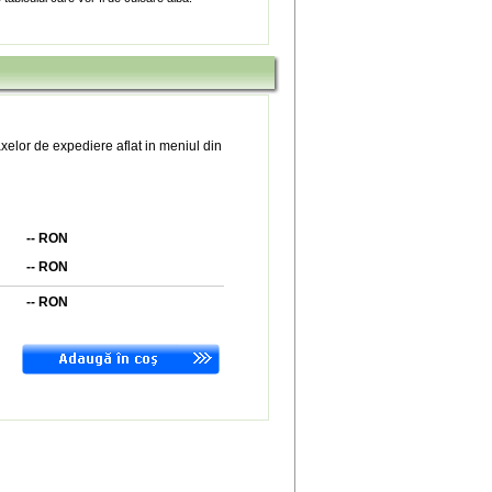
xelor de expediere aflat in meniul din
--
RON
--
RON
--
RON