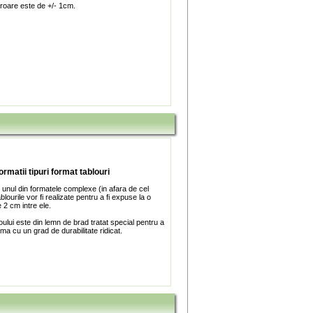
roare este de +/- 1cm.
ormatii tipuri format tablouri
 unul din formatele complexe (in afara de cel
blourile vor fi realizate pentru a fi expuse la o
 2 cm intre ele.
ului este din lemn de brad tratat special pentru a
ma cu un grad de durabilitate ridicat.