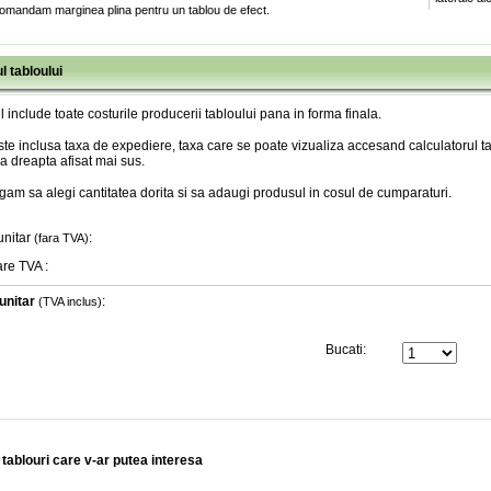
omandam marginea plina pentru un tablou de efect.
l tabloului
l include toate costurile producerii tabloului pana in forma finala
.
te inclusa taxa de expediere, taxa care se poate vizualiza accesand calculatorul ta
a dreapta afisat mai sus.
gam sa alegi cantitatea dorita si sa adaugi produsul in cosul de cumparaturi.
unitar
:
(fara TVA)
are TVA
:
unitar
:
(TVA inclus)
Bucati:
 tablouri care v-ar putea interesa