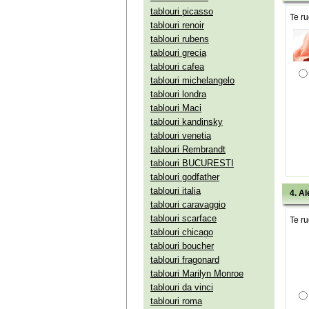
tablouri picasso
Te ru
tablouri renoir
tablouri rubens
tablouri grecia
tablouri cafea
tablouri michelangelo
tablouri londra
tablouri Maci
tablouri kandinsky
tablouri venetia
tablouri Rembrandt
tablouri BUCURESTI
tablouri godfather
tablouri italia
4. Al
tablouri caravaggio
tablouri scarface
Te ru
tablouri chicago
tablouri boucher
tablouri fragonard
tablouri Marilyn Monroe
tablouri da vinci
tablouri roma