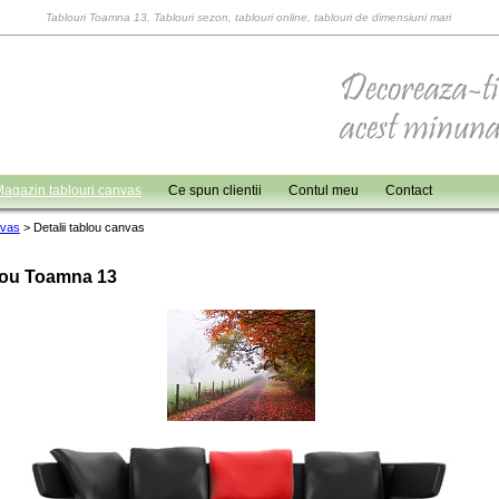
Tablouri Toamna 13, Tablouri sezon, tablouri online, tablouri de dimensiuni mari
agazin tablouri canvas
Ce spun clientii
Contul meu
Contact
nvas
>
Detalii tablou canvas
lou Toamna 13