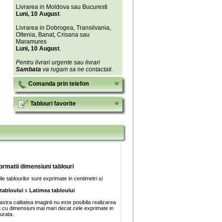
Livrarea in Moldova sau Bucuresti
Luni, 10 August
.
Livrarea in Dobrogea, Transilvania,
Oltenia, Banat, Crisana sau
Maramures
Luni, 10 August
.
Pentru livrari urgente sau livrari
Sambata
va rugam sa ne contactati.
Comanda prin telefon
Tablouri favorite
formatii dimensiuni tablouri
e tablourilor sunt exprimate in centimetri si
 tabloului
x
Latimea tabloului
stra calitatea imaginii nu este posibila realizarea
u cu dimensiuni mai mari decat cele exprimate in
turata.