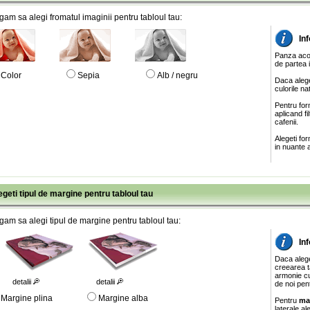
gam sa alegi fromatul imaginii pentru tabloul tau:
In
Panza acop
de partea 
Color
Sepia
Alb / negru
Daca alege
culorile na
Pentru for
aplicand f
cafenii.
Alegeti fo
in nuante a
egeti tipul de margine pentru tabloul tau
gam sa alegi tipul de margine pentru tabloul tau:
In
Daca aleg
creearea ta
armonie cu
detalii
detalii
de noi pen
Margine plina
Margine alba
Pentru
ma
laterale al