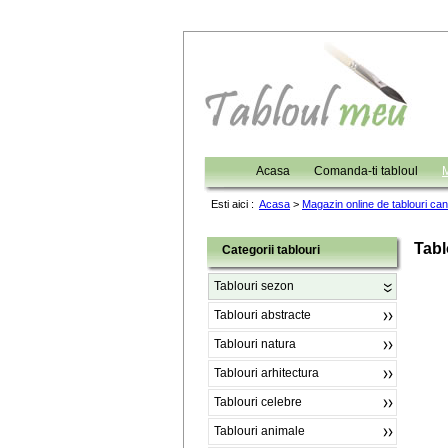
Acasa
Comanda-ti tabloul
M
Esti aici :
Acasa
>
Magazin online de tablouri ca
Tab
Categorii tablouri
Tablouri sezon
Tablouri abstracte
Tablouri natura
Tablouri arhitectura
Tablouri celebre
Tablouri animale