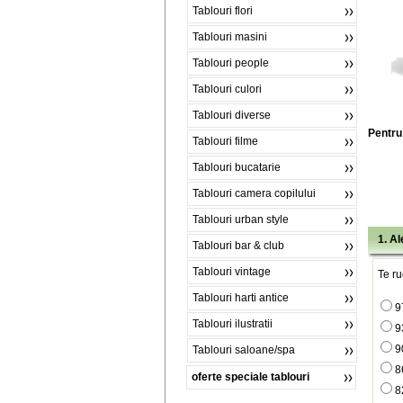
Tablouri flori
Tablouri masini
Tablouri people
Tablouri culori
Tablouri diverse
Pentru 
Tablouri filme
Tablouri bucatarie
Tablouri camera copilului
Tablouri urban style
1. A
Tablouri bar & club
Tablouri vintage
Te ru
Tablouri harti antice
9
Tablouri ilustratii
9
9
Tablouri saloane/spa
8
oferte speciale tablouri
8