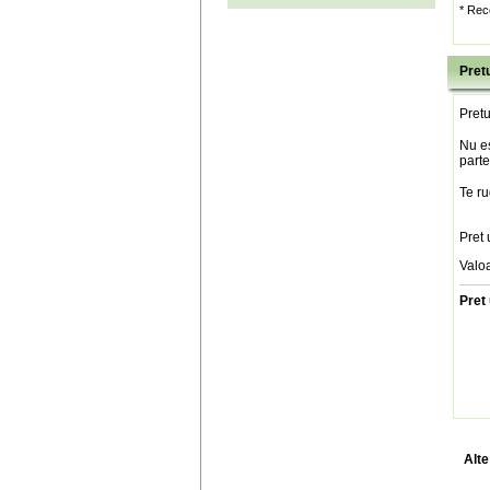
* Rec
Pretu
Pretu
Nu es
parte
Te ru
Pret 
Valo
Pret 
Alte