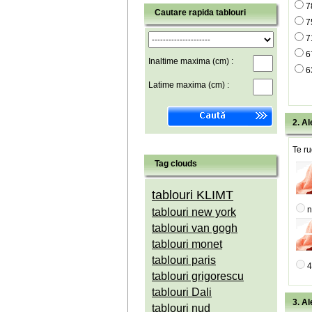
7
Cautare rapida tablouri
7
7
6
Inaltime maxima (cm) :
6
Latime maxima (cm) :
2. Al
Te ru
Tag clouds
tablouri KLIMT
n
tablouri new york
tablouri van gogh
tablouri monet
tablouri paris
4
tablouri grigorescu
tablouri Dali
3. Al
tablouri nud