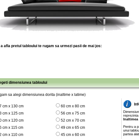
a afla pretul tabloului te rugam sa urmezi pasii de mai jos:
legeti dimensiunea tabloului
gam sa alegi dimensiunea dorita (inaltime x latime)
In
7 cm x 130 cm
60 cm x 80 cm
Dimensiunil
3 cm x 125 cm
56 cm x 75 cm
reprezinta
Inaltimea
0 cm x 120 cm
52 cm x 70 cm
Pentru a pa
6 cm x 115 cm
49 cm x 65 cm
unui tablo
partea ala
2 cm x 110 cm
45 cm x 60 cm