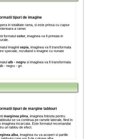
formatii tipuri de imagine
era in totalitate rama, si este prinsa cu capse
interioara a ramei.
ti formatul
color
, imaginea va fi printata in
turale.
matul imaginii
sepia
, imaginea va fi transformata
iltre speciale, rezultand o imagine cu nunate
rmatul
alb - negru
si imaginea va fi transformata
lb - negru - gri.
formatii tipuri de margine tablouri
eti
marginea plina
, imaginea folosita pentru
bloului se va continua pe ramele laterale, fiind in
 imaginea incarcata. Este formatul recomandat
tru un tablou de efect.
rginea alba
, imaginea nu va acoperi si partile
e tabloului care vor fi de culoare alba.