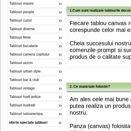
Tablouri masini
1.Cum sunt realizate tablourile deco
Tablouri people
Tablouri culori
Fiecare tablou canvas r
corespunde celor mai ex
Tablouri diverse
Tablouri filme
Cheia succesului nostr
Tablouri bucatarie
comenzile prompt si sunt
Tablouri camera copilului
produs de o calitate su
Tablouri sezon
Tablouri urban style
Tablouri bar & club
2. Ce materiale folosim?
Tablouri vintage
Tablouri harti antice
Am ales cele mai bune m
putea realiza un produs
Tablouri ilustratii
nostru.
Tablouri saloane/spa
oferte speciale tablouri
Panza (canvas) folosita