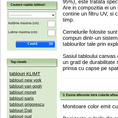
95%), este tratata speci
Cautare rapida tablouri
Are in compozitia ei un 
contine un filtru UV, si
timp.
Inaltime maxima (cm) :
Cernelurile folosite sun
Latime maxima (cm) :
compun dintr-un sistem 
tablourilor tale prin expl
Sasiul tabloului canvas 
un grad de durabilitate 
Tag clouds
prinsa cu capse pe spate
tablouri KLIMT
tablouri new york
tablouri van gogh
tablouri monet
3. Exista diferente intre culorile afi
tablouri paris
tablouri grigorescu
Monitoare color emit cul
tablouri Dali
tablouri nud