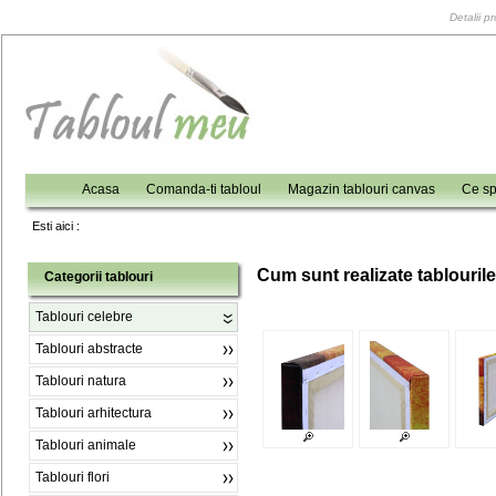
Detalii p
Acasa
Comanda-ti tabloul
Magazin tablouri canvas
Ce sp
Esti aici :
C
um sunt realizate tablouril
Categorii tablouri
Tablouri celebre
Tablouri abstracte
Tablouri natura
Tablouri arhitectura
Tablouri animale
Tablouri flori