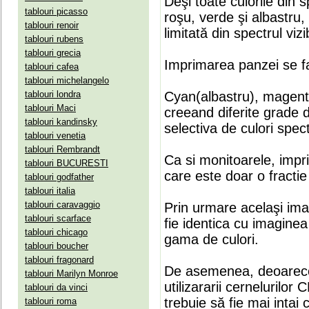
Deşi toate culorile din 
tablouri picasso
roşu, verde şi albastru
tablouri renoir
limitată din spectrul vizib
tablouri rubens
tablouri grecia
Imprimarea panzei se fa
tablouri cafea
tablouri michelangelo
tablouri londra
Cyan(albastru), magenta(
tablouri Maci
creeand diferite grade 
tablouri kandinsky
selectiva de culori spect
tablouri venetia
tablouri Rembrandt
Ca si monitoarele, impr
tablouri BUCURESTI
care este doar o fractie 
tablouri godfather
tablouri italia
tablouri caravaggio
Prin urmare acelaşi ima
tablouri scarface
fie identica cu imaginea 
tablouri chicago
gama de culori.
tablouri boucher
tablouri fragonard
De asemenea, deoarece
tablouri Marilyn Monroe
utilizararii cernelurilo
tablouri da vinci
trebuie să fie mai intai
tablouri roma