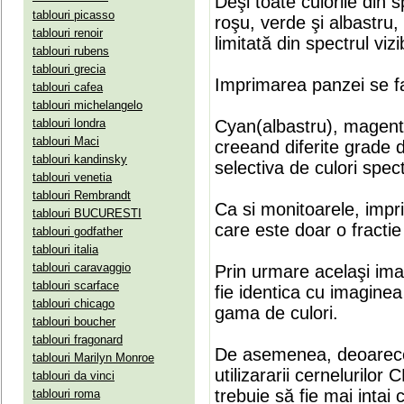
Deşi toate culorile din 
tablouri picasso
roşu, verde şi albastru
tablouri renoir
limitată din spectrul vizib
tablouri rubens
tablouri grecia
Imprimarea panzei se fa
tablouri cafea
tablouri michelangelo
tablouri londra
Cyan(albastru), magenta(
tablouri Maci
creeand diferite grade 
tablouri kandinsky
selectiva de culori spect
tablouri venetia
tablouri Rembrandt
Ca si monitoarele, impr
tablouri BUCURESTI
care este doar o fractie 
tablouri godfather
tablouri italia
tablouri caravaggio
Prin urmare acelaşi ima
tablouri scarface
fie identica cu imaginea 
tablouri chicago
gama de culori.
tablouri boucher
tablouri fragonard
De asemenea, deoarece
tablouri Marilyn Monroe
utilizararii cernelurilo
tablouri da vinci
trebuie să fie mai intai
tablouri roma