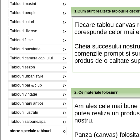
Tablouri masini
1.Cum sunt realizate tablourile deco
Tablouri people
Tablouri culori
Fiecare tablou canvas r
corespunde celor mai ex
Tablouri diverse
Tablouri filme
Cheia succesului nostr
Tablouri bucatarie
comenzile prompt si sunt
Tablouri camera copilului
produs de o calitate su
Tablouri sezon
Tablouri urban style
Tablouri bar & club
2. Ce materiale folosim?
Tablouri vintage
Tablouri harti antice
Am ales cele mai bune m
putea realiza un produs
Tablouri ilustratii
nostru.
Tablouri saloane/spa
oferte speciale tablouri
Panza (canvas) folosita