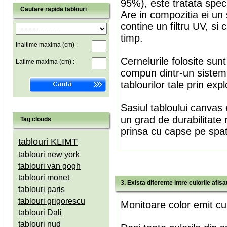
95%), este tratata speci
Cautare rapida tablouri
Are in compozitia ei un 
contine un filtru UV, si
timp.
Inaltime maxima (cm) :
Cernelurile folosite sun
Latime maxima (cm) :
compun dintr-un sistem 
tablourilor tale prin expl
Sasiul tabloului canvas 
un grad de durabilitate 
Tag clouds
prinsa cu capse pe spate
tablouri KLIMT
tablouri new york
tablouri van gogh
tablouri monet
3. Exista diferente intre culorile afi
tablouri paris
tablouri grigorescu
Monitoare color emit cul
tablouri Dali
tablouri nud