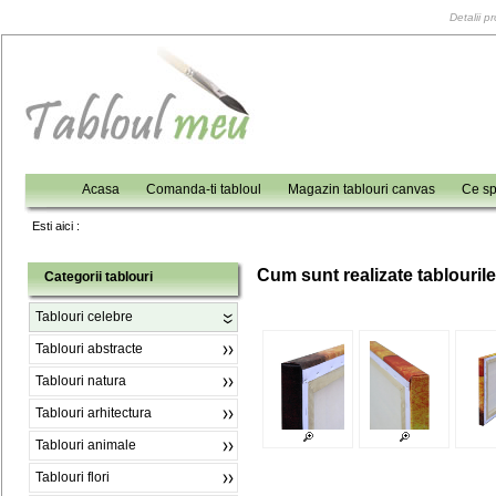
Detalii p
Acasa
Comanda-ti tabloul
Magazin tablouri canvas
Ce sp
Esti aici :
C
um sunt realizate tablouril
Categorii tablouri
Tablouri celebre
Tablouri abstracte
Tablouri natura
Tablouri arhitectura
Tablouri animale
Tablouri flori