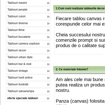
Tablouri masini
1.Cum sunt realizate tablourile deco
Tablouri people
Tablouri culori
Fiecare tablou canvas r
corespunde celor mai ex
Tablouri diverse
Tablouri filme
Cheia succesului nostr
Tablouri bucatarie
comenzile prompt si sunt
Tablouri camera copilului
produs de o calitate su
Tablouri sezon
Tablouri urban style
Tablouri bar & club
2. Ce materiale folosim?
Tablouri vintage
Tablouri harti antice
Am ales cele mai bune m
putea realiza un produs
Tablouri ilustratii
nostru.
Tablouri saloane/spa
oferte speciale tablouri
Panza (canvas) folosita