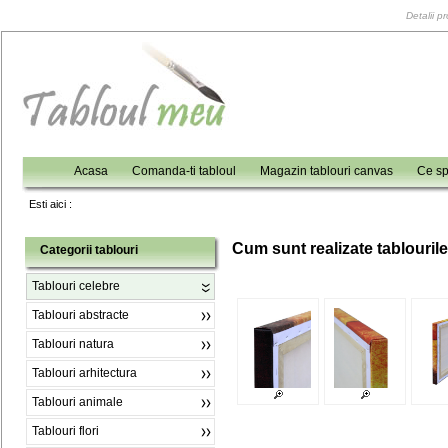
Detalii p
Acasa
Comanda-ti tabloul
Magazin tablouri canvas
Ce sp
Esti aici :
C
um sunt realizate tablouril
Categorii tablouri
Tablouri celebre
Tablouri abstracte
Tablouri natura
Tablouri arhitectura
Tablouri animale
Tablouri flori