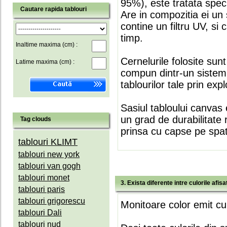
95%), este tratata speci
Cautare rapida tablouri
Are in compozitia ei un 
contine un filtru UV, si
timp.
Inaltime maxima (cm) :
Cernelurile folosite sun
Latime maxima (cm) :
compun dintr-un sistem 
tablourilor tale prin expl
Sasiul tabloului canvas 
un grad de durabilitate 
Tag clouds
prinsa cu capse pe spate
tablouri KLIMT
tablouri new york
tablouri van gogh
tablouri monet
3. Exista diferente intre culorile afi
tablouri paris
tablouri grigorescu
Monitoare color emit cul
tablouri Dali
tablouri nud