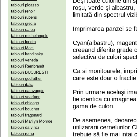
Deşi toate culorile din 
tablouri picasso
roşu, verde şi albastru
tablouri renoir
limitată din spectrul vizib
tablouri rubens
tablouri grecia
Imprimarea panzei se fa
tablouri cafea
tablouri michelangelo
tablouri londra
Cyan(albastru), magenta(
tablouri Maci
creeand diferite grade 
tablouri kandinsky
selectiva de culori spect
tablouri venetia
tablouri Rembrandt
Ca si monitoarele, impr
tablouri BUCURESTI
care este doar o fractie 
tablouri godfather
tablouri italia
tablouri caravaggio
Prin urmare acelaşi ima
tablouri scarface
fie identica cu imaginea 
tablouri chicago
gama de culori.
tablouri boucher
tablouri fragonard
De asemenea, deoarece
tablouri Marilyn Monroe
utilizararii cernelurilo
tablouri da vinci
trebuie să fie mai intai
tablouri roma