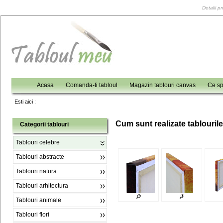
Detalii p
Acasa
Comanda-ti tabloul
Magazin tablouri canvas
Ce sp
Esti aici :
C
um sunt realizate tablouril
Categorii tablouri
Tablouri celebre
Tablouri abstracte
Tablouri natura
Tablouri arhitectura
Tablouri animale
Tablouri flori