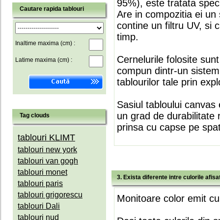
95%), este tratata speci
Cautare rapida tablouri
Are in compozitia ei un 
contine un filtru UV, si
timp.
Inaltime maxima (cm) :
Cernelurile folosite sun
Latime maxima (cm) :
compun dintr-un sistem 
tablourilor tale prin expl
Sasiul tabloului canvas 
un grad de durabilitate 
Tag clouds
prinsa cu capse pe spate
tablouri KLIMT
tablouri new york
tablouri van gogh
tablouri monet
3. Exista diferente intre culorile afi
tablouri paris
tablouri grigorescu
Monitoare color emit cul
tablouri Dali
tablouri nud