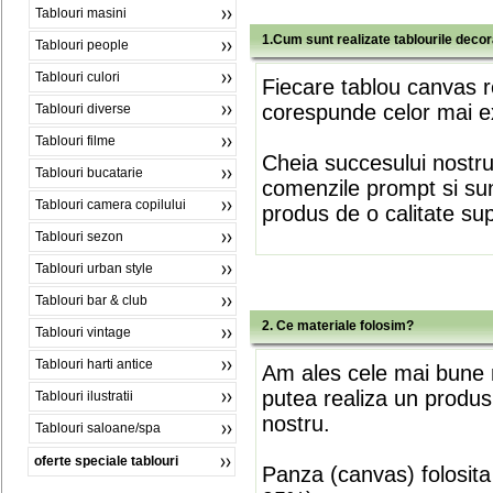
Tablouri masini
1.Cum sunt realizate tablourile deco
Tablouri people
Tablouri culori
Fiecare tablou canvas r
corespunde celor mai ex
Tablouri diverse
Tablouri filme
Cheia succesului nostr
Tablouri bucatarie
comenzile prompt si sunt
Tablouri camera copilului
produs de o calitate su
Tablouri sezon
Tablouri urban style
Tablouri bar & club
2. Ce materiale folosim?
Tablouri vintage
Tablouri harti antice
Am ales cele mai bune m
putea realiza un produs
Tablouri ilustratii
nostru.
Tablouri saloane/spa
oferte speciale tablouri
Panza (canvas) folosita