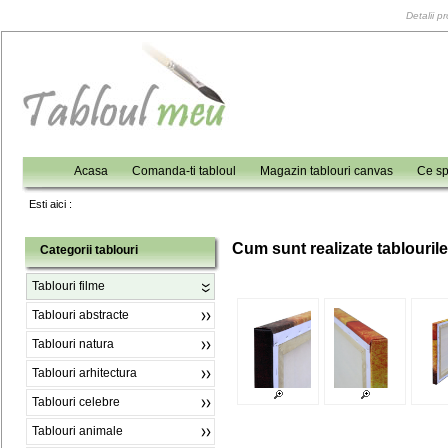
Detalii p
Acasa
Comanda-ti tabloul
Magazin tablouri canvas
Ce sp
Esti aici :
C
um sunt realizate tablouril
Categorii tablouri
Tablouri filme
Tablouri abstracte
Tablouri natura
Tablouri arhitectura
Tablouri celebre
Tablouri animale