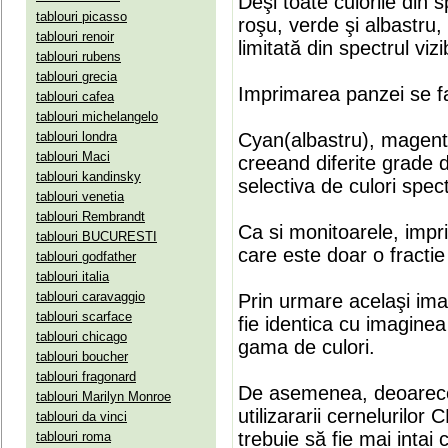
Deşi toate culorile din 
tablouri picasso
roşu, verde şi albastru
tablouri renoir
limitată din spectrul vizib
tablouri rubens
tablouri grecia
Imprimarea panzei se fa
tablouri cafea
tablouri michelangelo
tablouri londra
Cyan(albastru), magenta(
tablouri Maci
creeand diferite grade 
tablouri kandinsky
selectiva de culori spect
tablouri venetia
tablouri Rembrandt
Ca si monitoarele, impr
tablouri BUCURESTI
care este doar o fractie 
tablouri godfather
tablouri italia
tablouri caravaggio
Prin urmare acelaşi ima
tablouri scarface
fie identica cu imaginea 
tablouri chicago
gama de culori.
tablouri boucher
tablouri fragonard
De asemenea, deoarece
tablouri Marilyn Monroe
utilizararii cernelurilo
tablouri da vinci
trebuie să fie mai intai
tablouri roma