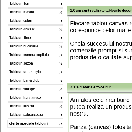
Tablouri flori
1.Cum sunt realizate tablourile deco
Tablouri masini
Tablouri culori
Fiecare tablou canvas r
corespunde celor mai ex
Tablouri diverse
Tablouri filme
Cheia succesului nostr
Tablouri bucatarie
comenzile prompt si sunt
Tablouri camera copilului
produs de o calitate su
Tablouri sezon
Tablouri urban style
Tablouri bar & club
2. Ce materiale folosim?
Tablouri vintage
Tablouri harti antice
Am ales cele mai bune m
putea realiza un produs
Tablouri ilustratii
nostru.
Tablouri saloane/spa
oferte speciale tablouri
Panza (canvas) folosita