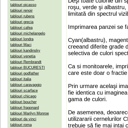
Deşi toate culorile din 
tablouri picasso
roşu, verde şi albastru
tablouri renoir
limitată din spectrul vizib
tablouri rubens
tablouri grecia
Imprimarea panzei se fa
tablouri cafea
tablouri michelangelo
tablouri londra
Cyan(albastru), magenta(
tablouri Maci
creeand diferite grade 
tablouri kandinsky
selectiva de culori spect
tablouri venetia
tablouri Rembrandt
Ca si monitoarele, impr
tablouri BUCURESTI
care este doar o fractie 
tablouri godfather
tablouri italia
tablouri caravaggio
Prin urmare acelaşi ima
tablouri scarface
fie identica cu imaginea 
tablouri chicago
gama de culori.
tablouri boucher
tablouri fragonard
De asemenea, deoarece
tablouri Marilyn Monroe
utilizararii cernelurilo
tablouri da vinci
trebuie să fie mai intai
tablouri roma