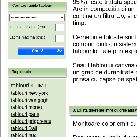
95%), este tratata speci
Cautare rapida tablouri
Are in compozitia ei un 
contine un filtru UV, si
timp.
Inaltime maxima (cm) :
Cernelurile folosite sun
Latime maxima (cm) :
compun dintr-un sistem 
tablourilor tale prin expl
Sasiul tabloului canvas 
un grad de durabilitate 
Tag clouds
prinsa cu capse pe spate
tablouri KLIMT
tablouri new york
tablouri van gogh
tablouri monet
3. Exista diferente intre culorile afi
tablouri paris
tablouri grigorescu
Monitoare color emit cul
tablouri Dali
tablouri nud