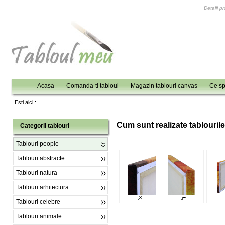
Detalii p
Acasa
Comanda-ti tabloul
Magazin tablouri canvas
Ce sp
Esti aici :
C
um sunt realizate tablouril
Categorii tablouri
Tablouri people
Tablouri abstracte
Tablouri natura
Tablouri arhitectura
Tablouri celebre
Tablouri animale