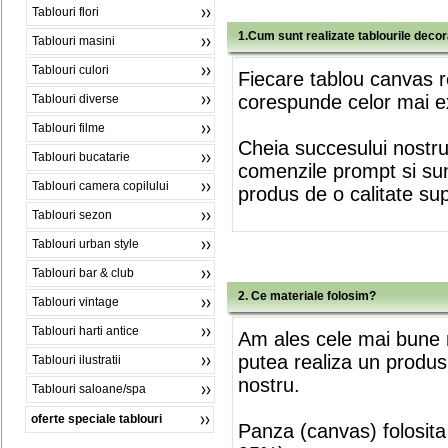
Tablouri flori
1.Cum sunt realizate tablourile deco
Tablouri masini
Tablouri culori
Fiecare tablou canvas r
corespunde celor mai ex
Tablouri diverse
Tablouri filme
Cheia succesului nostr
Tablouri bucatarie
comenzile prompt si sunt
Tablouri camera copilului
produs de o calitate su
Tablouri sezon
Tablouri urban style
Tablouri bar & club
2. Ce materiale folosim?
Tablouri vintage
Tablouri harti antice
Am ales cele mai bune m
putea realiza un produs
Tablouri ilustratii
nostru.
Tablouri saloane/spa
oferte speciale tablouri
Panza (canvas) folosita