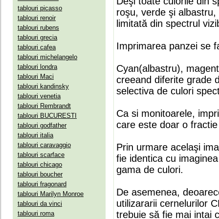
Deşi toate culorile din 
tablouri picasso
roşu, verde şi albastru
tablouri renoir
limitată din spectrul vizib
tablouri rubens
tablouri grecia
Imprimarea panzei se fa
tablouri cafea
tablouri michelangelo
tablouri londra
Cyan(albastru), magenta(
tablouri Maci
creeand diferite grade 
tablouri kandinsky
selectiva de culori spect
tablouri venetia
tablouri Rembrandt
Ca si monitoarele, impr
tablouri BUCURESTI
care este doar o fractie 
tablouri godfather
tablouri italia
tablouri caravaggio
Prin urmare acelaşi ima
tablouri scarface
fie identica cu imaginea 
tablouri chicago
gama de culori.
tablouri boucher
tablouri fragonard
De asemenea, deoarece
tablouri Marilyn Monroe
utilizararii cernelurilo
tablouri da vinci
trebuie să fie mai intai
tablouri roma