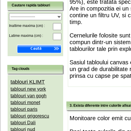
95%), este tratata speci
Cautare rapida tablouri
Are in compozitia ei un 
contine un filtru UV, si
timp.
Inaltime maxima (cm) :
Cernelurile folosite sun
Latime maxima (cm) :
compun dintr-un sistem 
tablourilor tale prin expl
Sasiul tabloului canvas 
un grad de durabilitate 
Tag clouds
prinsa cu capse pe spate
tablouri KLIMT
tablouri new york
tablouri van gogh
tablouri monet
3. Exista diferente intre culorile afi
tablouri paris
tablouri grigorescu
Monitoare color emit cul
tablouri Dali
tablouri nud