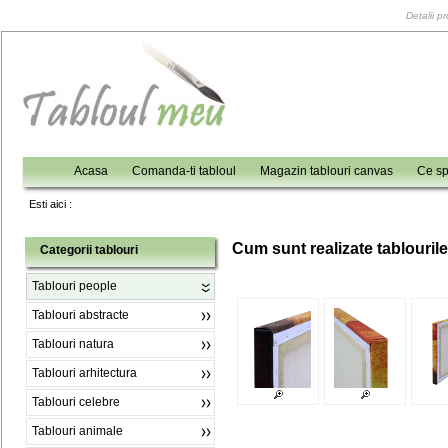
Detalii p
Acasa
Comanda-ti tabloul
Magazin tablouri canvas
Ce sp
Esti aici :
C
um sunt realizate tablouril
Categorii tablouri
Tablouri people
Tablouri abstracte
Tablouri natura
Tablouri arhitectura
Tablouri celebre
Tablouri animale