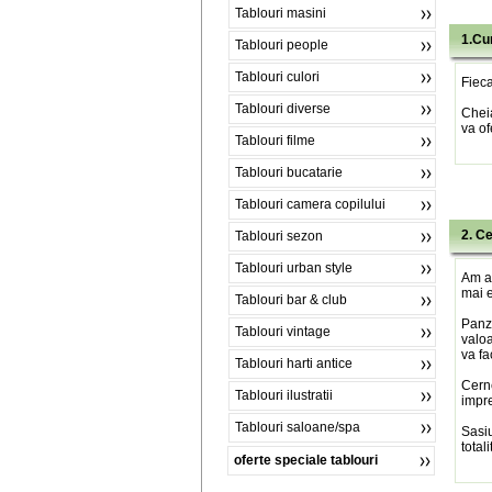
Tablouri masini
1.Cu
Tablouri people
Tablouri culori
Fieca
Tablouri diverse
Chei
va of
Tablouri filme
Tablouri bucatarie
Tablouri camera copilului
2. C
Tablouri sezon
Tablouri urban style
Am al
mai e
Tablouri bar & club
Panza
Tablouri vintage
valoa
va fa
Tablouri harti antice
Cerne
Tablouri ilustratii
impre
Tablouri saloane/spa
Sasiu
total
oferte speciale tablouri