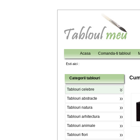
Acasa
Comanda-ti tabloul
M
Esti aici :
C
um
Categorii tablouri
Tablouri celebre
Tablouri abstracte
Tablouri natura
Tablouri arhitectura
Tablouri animale
Tablouri flori