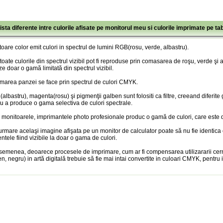
ista diferente intre culorile afisate pe monitorul meu si culorile imprimate pe ta
oare color emit culori in spectrul de lumini RGB(rosu, verde, albastru).
toate culorile din spectrul vizibil pot fi reproduse prin comasarea de roşu, verde şi
ze doar o gamă limitată din spectrul vizibil.
marea panzei se face prin spectrul de culori CMYK.
albastru), magenta(rosu) şi pigmenţii galben sunt folositi ca filtre, creeand diferite
u a produce o gama selectiva de culori spectrale.
 monitoarele, imprimantele photo profesionale produc o gamă de culori, care este doa
urmare acelaşi imagine afişata pe un monitor de calculator poate să nu fie identica
entele fiind vizibile la doar o gama de culori.
semenea, deoarece procesele de imprimare, cum ar fi compensarea utilizararii cer
n, negru) in artă digitală trebuie să fie mai intai convertite in culoari CMYK, pentru