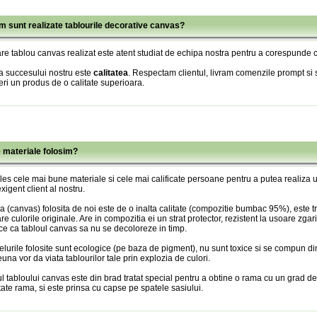
m sunt realizate tablourile decorative canvas?
re tablou canvas realizat este atent studiat de echipa nostra pentru a corespunde c
a succesului nostru este
calitatea
. Respectam clientul, livram comenzile prompt si s
eri un produs de o calitate superioara.
e materiale folosim?
es cele mai bune materiale si cele mai calificate persoane pentru a putea realiza
xigent client al nostru.
 (canvas) folosita de noi este de o inalta calitate (compozitie bumbac 95%), este tr
re culorile originale. Are in compozitia ei un strat protector, rezistent la usoare zgari
ce ca tabloul canvas sa nu se decoloreze in timp.
lurile folosite sunt ecologice (pe baza de pigment), nu sunt toxice si se compun din
una vor da viata tablourilor tale prin explozia de culori.
l tabloului canvas este din brad tratat special pentru a obtine o rama cu un grad de
itate rama, si este prinsa cu capse pe spatele sasiului.