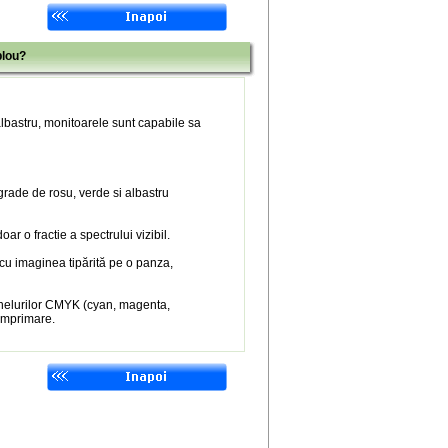
blou?
 albastru, monitoarele sunt capabile sa
 grade de rosu, verde si albastru
r o fractie a spectrului vizibil.
 cu imaginea tipărită pe o panza,
nelurilor CMYK (cyan, magenta,
 imprimare.