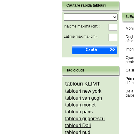
Cautare rapida tablouri
3. Ex
Inaltime maxima (cm) :
Monit
Latime maxima (cm) :
Deşi 
afise
Impri
Cyan(
pentr
Tag clouds
Ca si
Prin 
tablouri KLIMT
difer
tablouri new york
De a
galbe
tablouri van gogh
tablouri monet
tablouri paris
tablouri grigorescu
tablouri Dali
tablouri nud