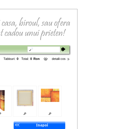
Tablouri:
0
Total:
0
Ron
detalii cos