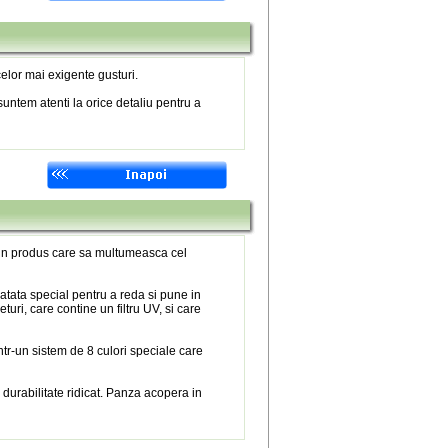
elor mai exigente gusturi.
untem atenti la orice detaliu pentru a
 un produs care sa multumeasca cel
atata special pentru a reda si pune in
eturi, care contine un filtru UV, si care
tr-un sistem de 8 culori speciale care
 durabilitate ridicat. Panza acopera in