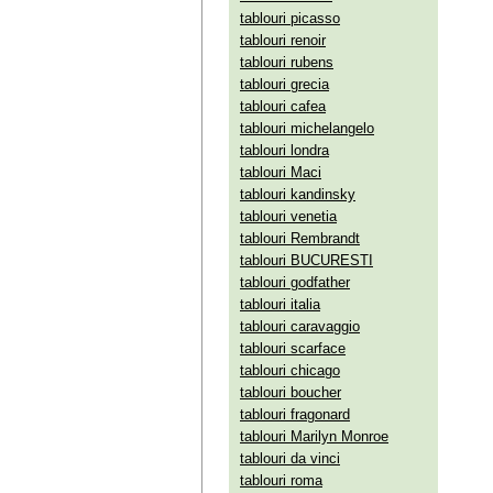
tablouri picasso
tablouri renoir
tablouri rubens
tablouri grecia
tablouri cafea
tablouri michelangelo
tablouri londra
tablouri Maci
tablouri kandinsky
tablouri venetia
tablouri Rembrandt
tablouri BUCURESTI
tablouri godfather
tablouri italia
tablouri caravaggio
tablouri scarface
tablouri chicago
tablouri boucher
tablouri fragonard
tablouri Marilyn Monroe
tablouri da vinci
tablouri roma