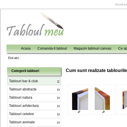
Detalii p
Acasa
Comanda-ti tabloul
Magazin tablouri canvas
Ce sp
Esti aici :
C
um sunt realizate tablouril
Categorii tablouri
Tablouri bar & club
Tablouri abstracte
Tablouri natura
Tablouri arhitectura
Tablouri celebre
Tablouri animale