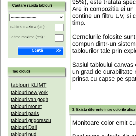
95%), este tratata speci
Cautare rapida tablouri
Are in compozitia ei un 
contine un filtru UV, si
timp.
Inaltime maxima (cm) :
Cernelurile folosite sun
Latime maxima (cm) :
compun dintr-un sistem 
tablourilor tale prin expl
Sasiul tabloului canvas 
un grad de durabilitate 
Tag clouds
prinsa cu capse pe spate
tablouri KLIMT
tablouri new york
tablouri van gogh
tablouri monet
3. Exista diferente intre culorile afi
tablouri paris
tablouri grigorescu
Monitoare color emit cul
tablouri Dali
tablouri nud