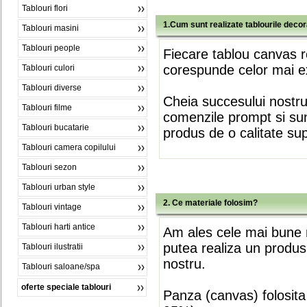
Tablouri flori
1.Cum sunt realizate tablourile deco
Tablouri masini
Tablouri people
Fiecare tablou canvas r
corespunde celor mai ex
Tablouri culori
Tablouri diverse
Cheia succesului nostr
Tablouri filme
comenzile prompt si sunt
Tablouri bucatarie
produs de o calitate su
Tablouri camera copilului
Tablouri sezon
Tablouri urban style
2. Ce materiale folosim?
Tablouri vintage
Tablouri harti antice
Am ales cele mai bune m
putea realiza un produs
Tablouri ilustratii
nostru.
Tablouri saloane/spa
oferte speciale tablouri
Panza (canvas) folosita