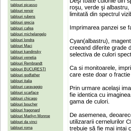
Deşi toate culorile din 
tablouri picasso
roşu, verde şi albastru
tablouri renoir
limitată din spectrul vizib
tablouri rubens
tablouri grecia
Imprimarea panzei se fa
tablouri cafea
tablouri michelangelo
tablouri londra
Cyan(albastru), magenta(
tablouri Maci
creeand diferite grade 
tablouri kandinsky
selectiva de culori spect
tablouri venetia
tablouri Rembrandt
Ca si monitoarele, impr
tablouri BUCURESTI
care este doar o fractie 
tablouri godfather
tablouri italia
tablouri caravaggio
Prin urmare acelaşi ima
tablouri scarface
fie identica cu imaginea 
tablouri chicago
gama de culori.
tablouri boucher
tablouri fragonard
De asemenea, deoarece
tablouri Marilyn Monroe
utilizararii cernelurilo
tablouri da vinci
trebuie să fie mai intai
tablouri roma