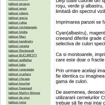
Deşi toate culorile din 
tablouri picasso
roşu, verde şi albastru
tablouri renoir
limitată din spectrul vizib
tablouri rubens
tablouri grecia
Imprimarea panzei se fa
tablouri cafea
tablouri michelangelo
tablouri londra
Cyan(albastru), magenta(
tablouri Maci
creeand diferite grade 
tablouri kandinsky
selectiva de culori spect
tablouri venetia
tablouri Rembrandt
Ca si monitoarele, impr
tablouri BUCURESTI
care este doar o fractie 
tablouri godfather
tablouri italia
tablouri caravaggio
Prin urmare acelaşi ima
tablouri scarface
fie identica cu imaginea 
tablouri chicago
gama de culori.
tablouri boucher
tablouri fragonard
De asemenea, deoarece
tablouri Marilyn Monroe
utilizararii cernelurilo
tablouri da vinci
trebuie să fie mai intai
tablouri roma