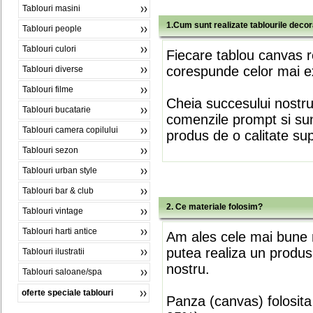
Tablouri masini
1.Cum sunt realizate tablourile deco
Tablouri people
Tablouri culori
Fiecare tablou canvas r
corespunde celor mai ex
Tablouri diverse
Tablouri filme
Cheia succesului nostr
Tablouri bucatarie
comenzile prompt si sunt
Tablouri camera copilului
produs de o calitate su
Tablouri sezon
Tablouri urban style
Tablouri bar & club
2. Ce materiale folosim?
Tablouri vintage
Tablouri harti antice
Am ales cele mai bune m
putea realiza un produs
Tablouri ilustratii
nostru.
Tablouri saloane/spa
oferte speciale tablouri
Panza (canvas) folosita