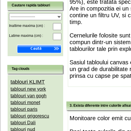
95%), este tratata speci
Cautare rapida tablouri
Are in compozitia ei un 
contine un filtru UV, si
timp.
Inaltime maxima (cm) :
Cernelurile folosite sun
Latime maxima (cm) :
compun dintr-un sistem 
tablourilor tale prin expl
Sasiul tabloului canvas 
un grad de durabilitate 
Tag clouds
prinsa cu capse pe spate
tablouri KLIMT
tablouri new york
tablouri van gogh
tablouri monet
3. Exista diferente intre culorile afi
tablouri paris
tablouri grigorescu
Monitoare color emit cul
tablouri Dali
tablouri nud