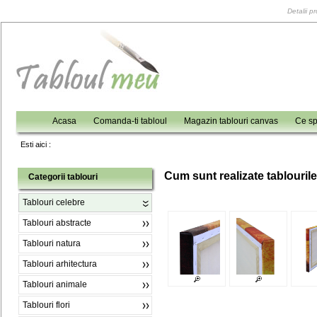
Detalii p
Acasa
Comanda-ti tabloul
Magazin tablouri canvas
Ce sp
Esti aici :
C
um sunt realizate tablouril
Categorii tablouri
Tablouri celebre
Tablouri abstracte
Tablouri natura
Tablouri arhitectura
Tablouri animale
Tablouri flori