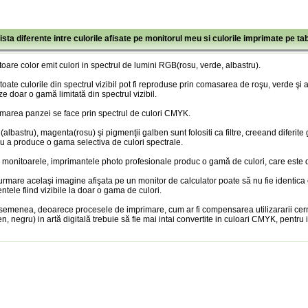
ista diferente intre culorile afisate pe monitorul meu si culorile imprimate pe ta
oare color emit culori in spectrul de lumini RGB(rosu, verde, albastru).
toate culorile din spectrul vizibil pot fi reproduse prin comasarea de roşu, verde şi
ze doar o gamă limitată din spectrul vizibil.
marea panzei se face prin spectrul de culori CMYK.
albastru), magenta(rosu) şi pigmenţii galben sunt folositi ca filtre, creeand diferite
u a produce o gama selectiva de culori spectrale.
 monitoarele, imprimantele photo profesionale produc o gamă de culori, care este doa
urmare acelaşi imagine afişata pe un monitor de calculator poate să nu fie identica
entele fiind vizibile la doar o gama de culori.
semenea, deoarece procesele de imprimare, cum ar fi compensarea utilizararii cer
n, negru) in artă digitală trebuie să fie mai intai convertite in culoari CMYK, pentru