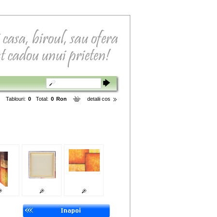
Tablouri:
0
Total:
0
Ron
detalii cos