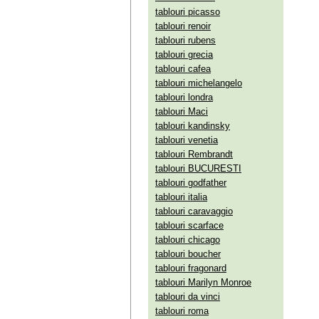
tablouri picasso
tablouri renoir
tablouri rubens
tablouri grecia
tablouri cafea
tablouri michelangelo
tablouri londra
tablouri Maci
tablouri kandinsky
tablouri venetia
tablouri Rembrandt
tablouri BUCURESTI
tablouri godfather
tablouri italia
tablouri caravaggio
tablouri scarface
tablouri chicago
tablouri boucher
tablouri fragonard
tablouri Marilyn Monroe
tablouri da vinci
tablouri roma