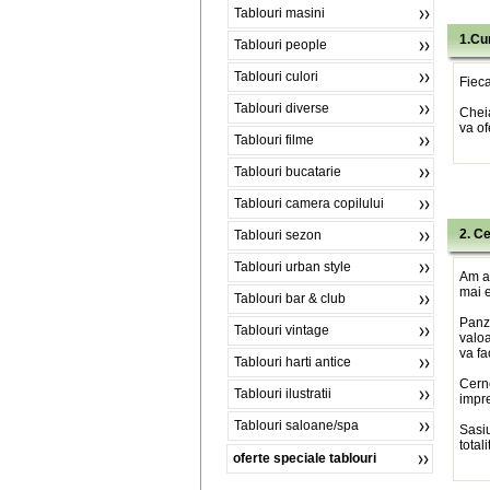
Tablouri masini
1.Cu
Tablouri people
Tablouri culori
Fieca
Tablouri diverse
Chei
va of
Tablouri filme
Tablouri bucatarie
Tablouri camera copilului
2. C
Tablouri sezon
Tablouri urban style
Am al
mai e
Tablouri bar & club
Panza
Tablouri vintage
valoa
va fa
Tablouri harti antice
Cerne
Tablouri ilustratii
impre
Tablouri saloane/spa
Sasiu
total
oferte speciale tablouri