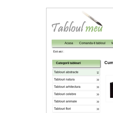
Acasa
Comanda-ti tabloul
M
Esti aici :
C
um
Categorii tablouri
Tablouri abstracte
Tablouri natura
Tablouri arhitectura
Tablouri celebre
Tablouri animale
Tablouri flori