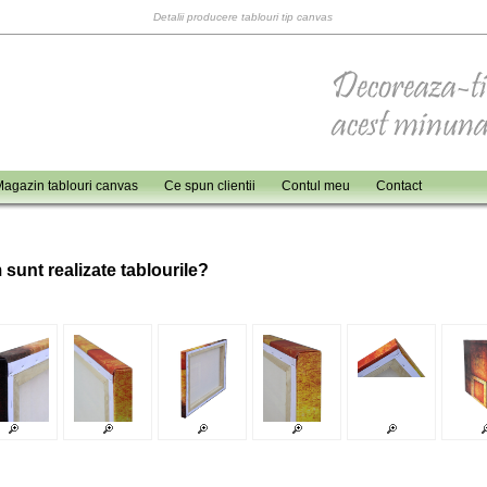
Detalii producere tablouri tip canvas
agazin tablouri canvas
Ce spun clientii
Contul meu
Contact
 sunt realizate tablourile?