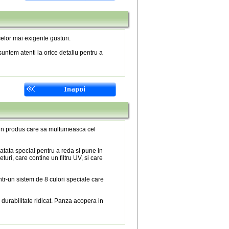
elor mai exigente gusturi.
untem atenti la orice detaliu pentru a
 un produs care sa multumeasca cel
atata special pentru a reda si pune in
eturi, care contine un filtru UV, si care
tr-un sistem de 8 culori speciale care
 durabilitate ridicat. Panza acopera in