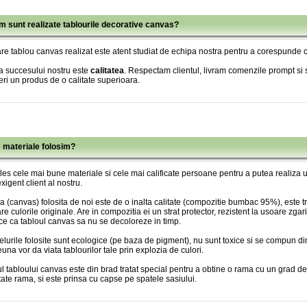
m sunt realizate tablourile decorative canvas?
re tablou canvas realizat este atent studiat de echipa nostra pentru a corespunde c
a succesului nostru este
calitatea
. Respectam clientul, livram comenzile prompt si s
eri un produs de o calitate superioara.
e materiale folosim?
es cele mai bune materiale si cele mai calificate persoane pentru a putea realiza
xigent client al nostru.
 (canvas) folosita de noi este de o inalta calitate (compozitie bumbac 95%), este tr
re culorile originale. Are in compozitia ei un strat protector, rezistent la usoare zgari
ce ca tabloul canvas sa nu se decoloreze in timp.
lurile folosite sunt ecologice (pe baza de pigment), nu sunt toxice si se compun din
una vor da viata tablourilor tale prin explozia de culori.
l tabloului canvas este din brad tratat special pentru a obtine o rama cu un grad de
itate rama, si este prinsa cu capse pe spatele sasiului.