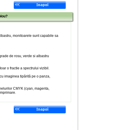
blou?
 albastru, monitoarele sunt capabile sa
 grade de rosu, verde si albastru
r o fractie a spectrului vizibil.
 cu imaginea tipărită pe o panza,
nelurilor CMYK (cyan, magenta,
 imprimare.