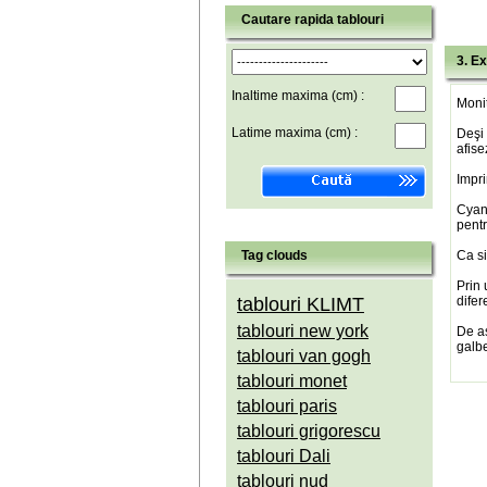
Cautare rapida tablouri
3. Ex
Inaltime maxima (cm) :
Monit
Latime maxima (cm) :
Deşi 
afise
Impri
Cyan(
pentr
Tag clouds
Ca si
Prin 
tablouri KLIMT
difer
tablouri new york
De a
galbe
tablouri van gogh
tablouri monet
tablouri paris
tablouri grigorescu
tablouri Dali
tablouri nud